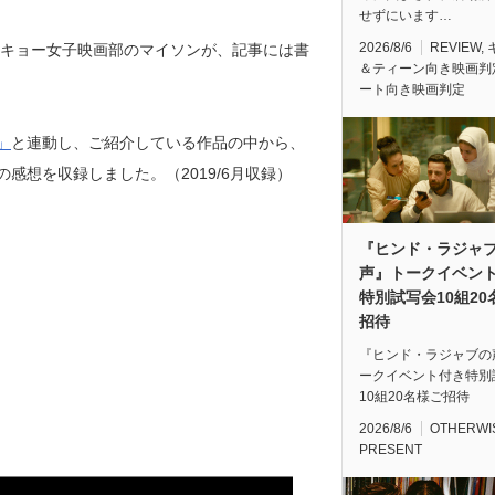
せずにいます…
2026/8/6
REVIEW
,
トーキョー女子映画部のマイソンが、記事には書
＆ティーン向き映画判
ート向き映画判定
」
と連動し、ご紹介している作品の中から、
感想を収録しました。（2019/6月収録）
『ヒンド・ラジャ
声』トークイベン
特別試写会10組20
招待
『ヒンド・ラジャブの
ークイベント付き特別
10組20名様ご招待
2026/8/6
OTHERWI
PRESENT