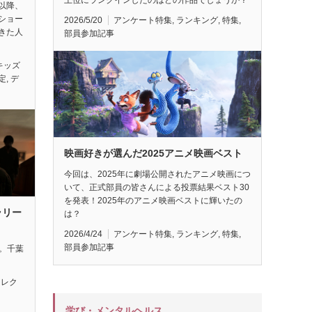
以降、
ショー
2026/5/20
アンケート特集
,
ランキング
,
特集
,
きた人
部員参加記事
キッズ
定
,
デ
映画好きが選んだ2025アニメ映画ベスト
今回は、2025年に劇場公開されたアニメ映画につ
いて、正式部員の皆さんによる投票結果ベスト30
を発表！2025年のアニメ映画ベストに輝いたの
ラリー
は？
2026/4/24
アンケート特集
,
ランキング
,
特集
,
部員参加記事
れ。千葉
セレク
学び・メンタルヘルス