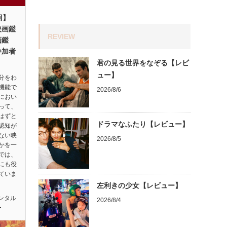
回】
映画鑑
REVIEW
画鑑
参加者
君の見る世界をなぞる【レビ
ュー】
分をわ
機能で
2026/8/6
におい
って、
はずと
ドラマなふたり【レビュー】
認知が
ない映
2026/8/5
かを一
では、
にも役
ていま
左利きの少女【レビュー】
ンタル
2026/8/4
ー