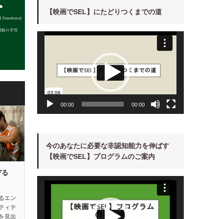
【映画でSEL】にたどりつくまでの道
動
画
プ
レ
ー
ヤ
ー
00:00
00:00
今のあなたに必要な非認知能力を伸ばす
【映画でSEL】プログラムのご案内
ぞる
動
画
プ
レ
るエン
ー
ティテ
ヤ
ー
を見出