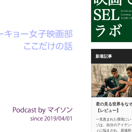
新着記事
君の見る世界をな
【レビュー】
一見恵まれた環境にい
ゾは、自分のアイデン
ィに悩まされ、居場所