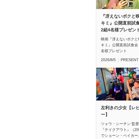
『冴えないボクと
キミ』公開直前
2組4名様プレゼン
映画『冴えないボクと
キミ』公開直前試食会
名様プレゼント
2026/8/5
PRESENT
左利きの少女【レ
ー】
ツォウ・シーチン 監
『テイクアウト』（20
でショーン・ベイカー