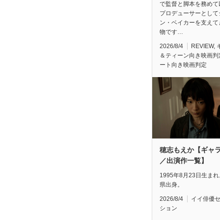
で監督と脚本を務めて
プロデューサーとして
ン・ベイカーを支えて
物です…
2026/8/4
REVIEW
,
＆ティーン向き映画判
ート向き映画判定
穂志もえか【ギャ
／出演作一覧】
1995年8月23日生ま
県出身。
2026/8/4
イイ俳優
ション