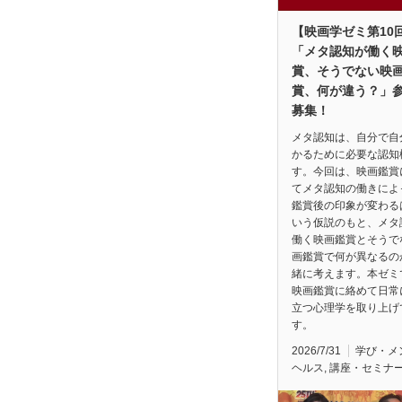
【映画学ゼミ第10
「メタ認知が働く
賞、そうでない映
賞、何が違う？」
募集！
メタ認知は、自分で自
かるために必要な認知
す。今回は、映画鑑賞
てメタ認知の働きによ
鑑賞後の印象が変わる
いう仮説のもと、メタ
働く映画鑑賞とそうで
画鑑賞で何が異なるの
緒に考えます。本ゼミ
映画鑑賞に絡めて日常
立つ心理学を取り上げ
す。
2026/7/31
学び・メ
ヘルス
,
講座・セミナ