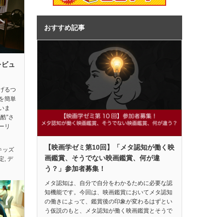
おすすめ記事
レビュ
げるつ
を簡単
いま
酷”さ
ーリ
【映画学ゼミ第10回】「メタ認知が働く映
キッズ
画鑑賞、そうでない映画鑑賞、何が違
定
,
デ
う？」参加者募集！
メタ認知は、自分で自分をわかるために必要な認
知機能です。今回は、映画鑑賞においてメタ認知
の働きによって、鑑賞後の印象が変わるはずとい
う仮説のもと、メタ認知が働く映画鑑賞とそうで