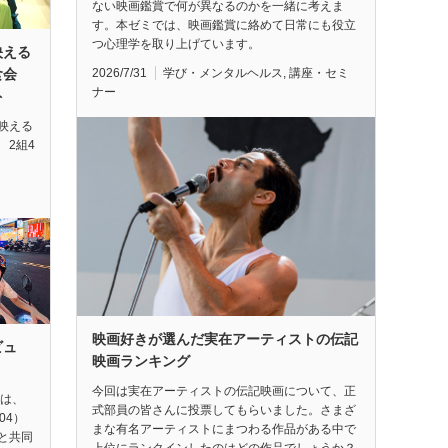
ない映画鑑賞で何が異なるのかを一緒に考えま
す。本ゼミでは、映画鑑賞に絡めて日常にも役立
つ心理学を取り上げています。
映える
2026/7/31
学び・メンタルヘルス
,
講座・セミ
試食会
ナー
ト
映える
 2組4
映画好きが選んだ実在アーティストの伝記
ビュ
映画ランキング
今回は実在アーティストの伝記映画について、正
督は、
式部員の皆さんに投票してもらいました。さまざ
04）
まな有名アーティストにまつわる作品がある中で
と共同
上位にランクインしたのはどの作品でしょうか？