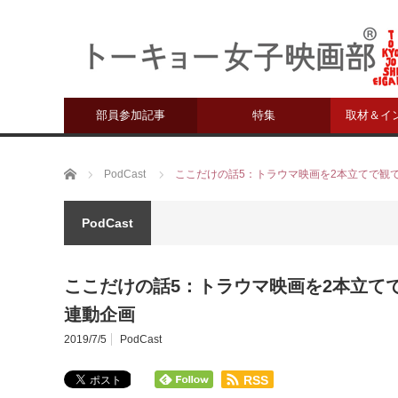
部員参加記事
特集
取材＆イ
ホーム
PodCast
ここだけの話5：トラウマ映画を2本立てで観
PodCast
ここだけの話5：トラウマ映画を2本立て
連動企画
2019/7/5
PodCast
RSS