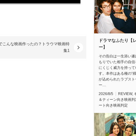
ドラマなふたり【
でこんな映画作ったの？トラウマ映画特
ー】
集1
その告白は一生添い遂
もりでいた相手の自信
にくじく威力を持って
す。本作はある種の“残
が込められたラブスト
ー…
2026/8/5
REVIEW
,
＆ティーン向き映画判
ート向き映画判定