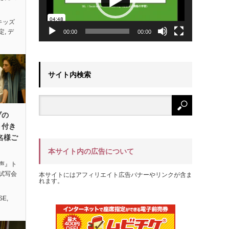
キッズ
定
,
デ
00:00
00:00
サイト内検索
ブの
ト付き
名様ご
本サイト内の広告について
声』ト
試写会
本サイトにはアフィリエイト広告バナーやリンクが含ま
れます。
SE
,