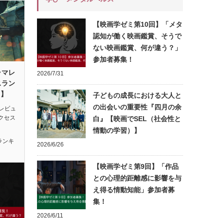
【映画学ゼミ第10回】「メタ
認知が働く映画鑑賞、そうで
ない映画鑑賞、何が違う？」
参加者募集！
ラマレ
2026/7/31
スラン
月】
子どもの成長における大人と
の出会いの重要性『四月の余
レビュ
アクセス
白』【映画でSEL（社会性と
情動の学習）】
ランキ
2026/6/26
【映画学ゼミ第9回】「作品
との心理的距離感に影響を与
え得る情動知能」参加者募
集！
2026/6/11