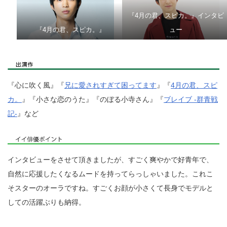
『4月の君、スピカ。』インタビ
『4月の君、スピカ。』
ュー
『心に吹く風』『
兄に愛されすぎて困ってます
』『
4月の君、スピ
カ。
』『小さな恋のうた』『のぼる小寺さん』『
ブレイブ -群青戦
記-
』など
インタビューをさせて頂きましたが、すごく爽やかで好青年で、
自然に応援したくなるムードを持ってらっしゃいました。これこ
そスターのオーラですね。すごくお顔が小さくて長身でモデルと
しての活躍ぶりも納得。