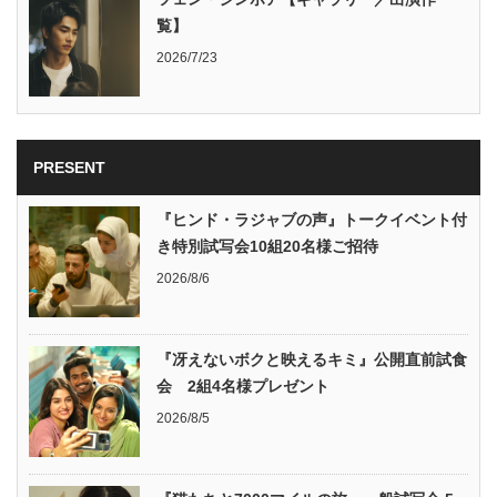
覧】
2026/7/23
PRESENT
『ヒンド・ラジャブの声』トークイベント付
き特別試写会10組20名様ご招待
2026/8/6
『冴えないボクと映えるキミ』公開直前試食
会 2組4名様プレゼント
2026/8/5