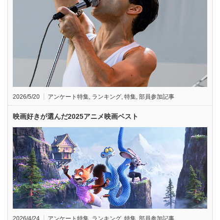
2026/5/20
アンケート特集
,
ランキング
,
特集
,
部員参加記事
映画好きが選んだ2025アニメ映画ベスト
2026/4/24
アンケート特集
,
ランキング
,
特集
,
部員参加記事