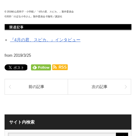
© 2019杉山美和子・小学館／「4月の君、スピカ。」製作委員会
©2020「のぼる小寺さん」製作委員会 ©珈琲／講談社
『4月の君、スピカ。』インタビュー
from 2019/3/25
RSS
前の記事
次の記事
サイト内検索