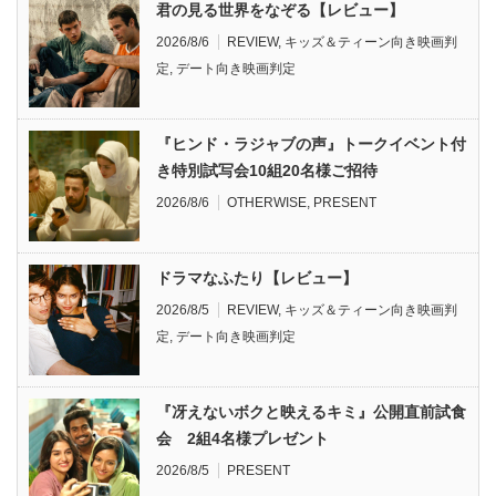
君の見る世界をなぞる【レビュー】
2026/8/6
REVIEW
,
キッズ＆ティーン向き映画判
定
,
デート向き映画判定
『ヒンド・ラジャブの声』トークイベント付
き特別試写会10組20名様ご招待
2026/8/6
OTHERWISE
,
PRESENT
ドラマなふたり【レビュー】
2026/8/5
REVIEW
,
キッズ＆ティーン向き映画判
定
,
デート向き映画判定
『冴えないボクと映えるキミ』公開直前試食
会 2組4名様プレゼント
2026/8/5
PRESENT