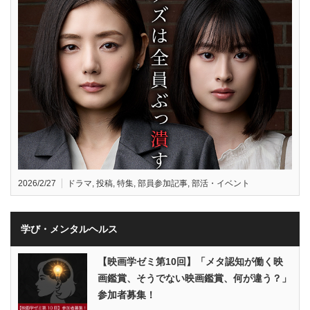
2026/2/27
ドラマ
,
投稿
,
特集
,
部員参加記事
,
部活・イベント
学び・メンタルヘルス
【映画学ゼミ第10回】「メタ認知が働く映
画鑑賞、そうでない映画鑑賞、何が違う？」
参加者募集！