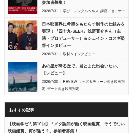
参加者募集！
2026/7/31
学び・メンタルヘルス
,
講座・セミナー
日本映画界に希望をもたらす制作の仕組みを
実現！『四十九-SEEK』浅野寛介さん（主
演・プロデューサー）＆シェイン・コスギ監
督インタビュー
2026/7/31
取材＆インタビュー
あの星が降る丘で、君とまた出会いたい。
【レビュー】
2026/7/30
REVIEW
,
キッズ＆ティーン向き映画判
定
,
デート向き映画判定
おすすめ記事
【映画学ゼミ第10回】「メタ認知が働く映画鑑賞、そうでない
映画鑑賞、何が違う？」参加者募集！