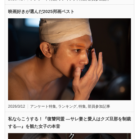
映画好きが選んだ2025邦画ベスト
2026/3/12
アンケート特集
,
ランキング
,
特集
,
部員参加記事
私ならこうする！『復讐同盟 —サレ妻と愛人はクズ旦那を制裁
する—』を観た女子の本音