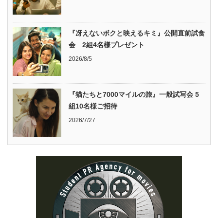
『冴えないボクと映えるキミ』公開直前試食
会 2組4名様プレゼント
2026/8/5
『猫たちと7000マイルの旅』一般試写会 5
組10名様ご招待
2026/7/27