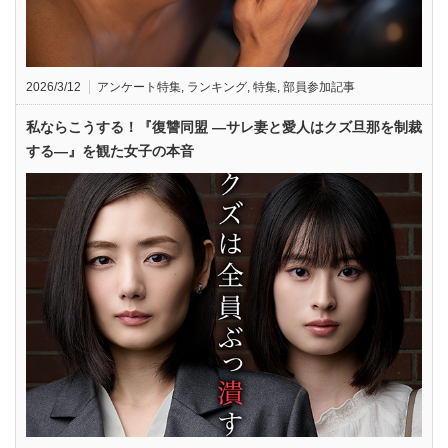
2026/3/12
アンケート特集
,
ランキング
,
特集
,
部員参加記事
私ならこうする！『復讐同盟 —サレ妻と愛人はクズ旦那を制裁
する—』を観た女子の本音