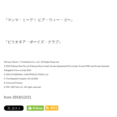
『マンマ・ミーア！ ヒア・ウィー・ゴー』
『ビリオネア・ボーイズ・クラブ』
©Dream Works Ⅱ Distribution Co., LLC. All Rights Reserved.
© 2013 Railway Man Pty Ltd, Railway Man Limited, Screen Queensland Pty Limited, Screen NSW and Screen Australia
©Angelfish Films Limited 2014
© 2015 STONEWALL USA PRODUCTIONS, LLC
© This Beautiful Fantastic UK Ltd 2016
© Universal Pictures
© 2017, BB Club, LLC. All rights reserved.
from 2016/12/21
RSS