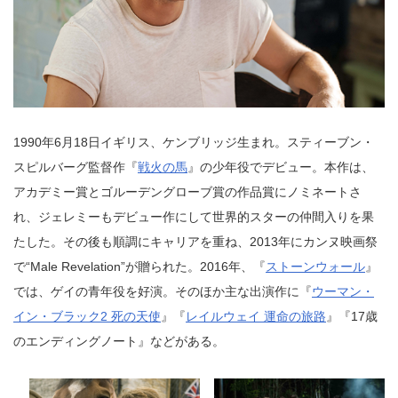
1990年6月18日イギリス、ケンブリッジ生まれ。スティーブン・
スピルバーグ監督作『
戦火の馬
』の少年役でデビュー。本作は、
アカデミー賞とゴルーデングローブ賞の作品賞にノミネートさ
れ、ジェレミーもデビュー作にして世界的スターの仲間入りを果
たした。その後も順調にキャリアを重ね、2013年にカンヌ映画祭
で“Male Revelation”が贈られた。2016年、『
ストーンウォール
』
では、ゲイの青年役を好演。そのほか主な出演作に『
ウーマン・
イン・ブラック2 死の天使
』『
レイルウェイ 運命の旅路
』『17歳
のエンディングノート』などがある。