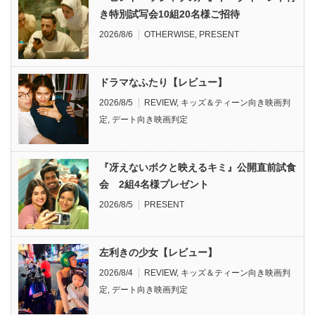
き特別試写会10組20名様ご招待
2026/8/6
OTHERWISE
,
PRESENT
ドラマなふたり【レビュー】
2026/8/5
REVIEW
,
キッズ＆ティーン向き映画判
定
,
デート向き映画判定
『冴えないボクと映えるキミ』公開直前試食
会 2組4名様プレゼント
2026/8/5
PRESENT
左利きの少女【レビュー】
2026/8/4
REVIEW
,
キッズ＆ティーン向き映画判
定
,
デート向き映画判定