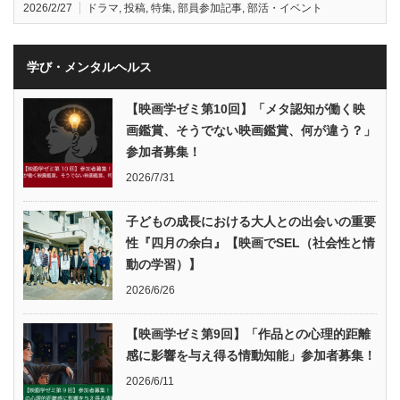
2026/2/27
ドラマ
,
投稿
,
特集
,
部員参加記事
,
部活・イベント
学び・メンタルヘルス
【映画学ゼミ第10回】「メタ認知が働く映
画鑑賞、そうでない映画鑑賞、何が違う？」
参加者募集！
2026/7/31
子どもの成長における大人との出会いの重要
性『四月の余白』【映画でSEL（社会性と情
動の学習）】
2026/6/26
【映画学ゼミ第9回】「作品との心理的距離
感に影響を与え得る情動知能」参加者募集！
2026/6/11