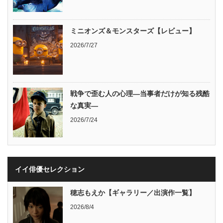
ミニオンズ＆モンスターズ【レビュー】
2026/7/27
戦争で歪む人の心理―当事者だけが知る残酷
な真実―
2026/7/24
イイ俳優セレクション
穂志もえか【ギャラリー／出演作一覧】
2026/8/4