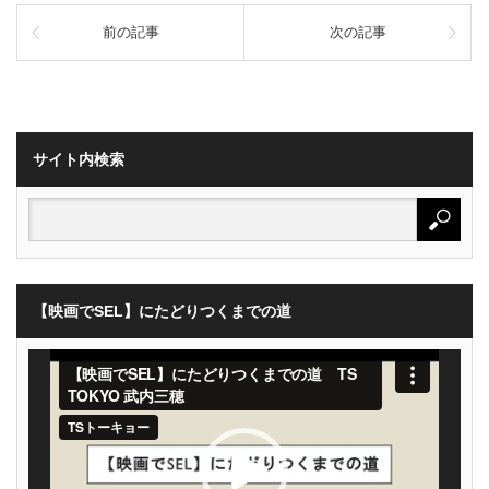
前の記事
次の記事
サイト内検索
【映画でSEL】にたどりつくまでの道
動
画
プ
レ
ー
ヤ
ー