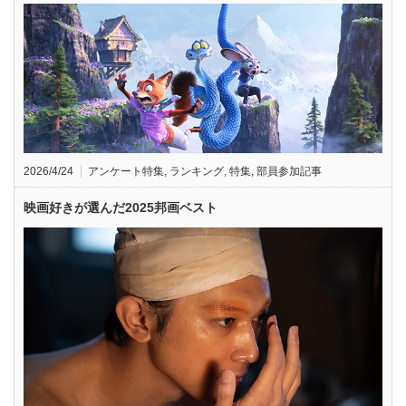
2026/4/24
アンケート特集
,
ランキング
,
特集
,
部員参加記事
映画好きが選んだ2025邦画ベスト