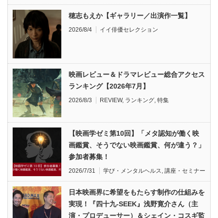
穂志もえか【ギャラリー／出演作一覧】
2026/8/4
イイ俳優セレクション
映画レビュー＆ドラマレビュー総合アクセス
ランキング【2026年7月】
2026/8/3
REVIEW
,
ランキング
,
特集
【映画学ゼミ第10回】「メタ認知が働く映
画鑑賞、そうでない映画鑑賞、何が違う？」
参加者募集！
2026/7/31
学び・メンタルヘルス
,
講座・セミナー
日本映画界に希望をもたらす制作の仕組みを
実現！『四十九-SEEK』浅野寛介さん（主
演・プロデューサー）＆シェイン・コスギ監