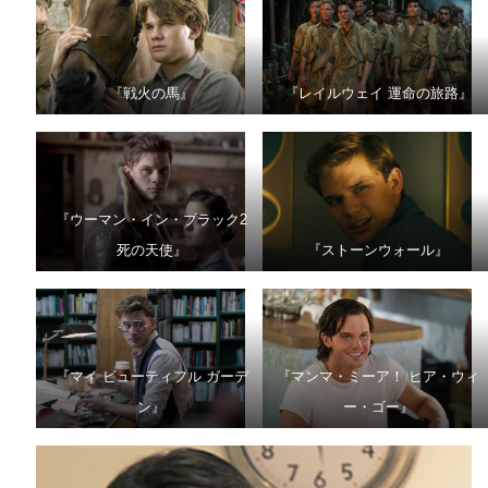
『戦火の馬』
『レイルウェイ 運命の旅路』
『ウーマン・イン・ブラック2
死の天使』
『ストーンウォール』
『マイ ビューティフル ガーデ
『マンマ・ミーア！ ヒア・ウィ
ン』
ー・ゴー』