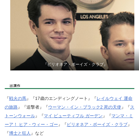
『ビリオネア・ボーイズ・クラブ』
『
戦火の馬
』『17歳のエンディングノート』『
レイルウェイ 運命
の旅路
』『追撃者』『
ウーマン・イン・ブラック2 死の天使
』『
ス
トーンウォール
』『
マイ ビューティフル ガーデン
』『
マンマ・ミ
ーア！ ヒア・ウィー・ゴー
』『
ビリオネア・ボーイズ・クラブ
』
『
博士と狂人
』など