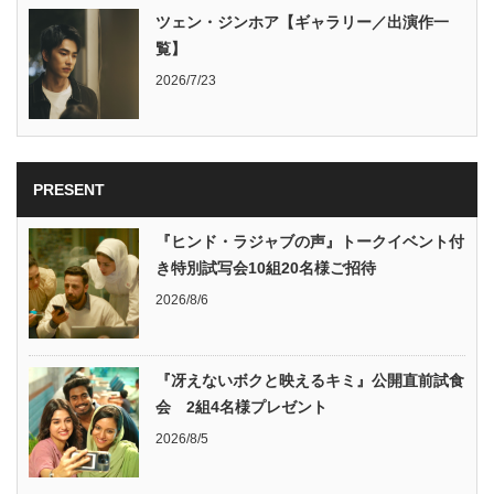
ツェン・ジンホア【ギャラリー／出演作一
覧】
2026/7/23
PRESENT
『ヒンド・ラジャブの声』トークイベント付
き特別試写会10組20名様ご招待
2026/8/6
『冴えないボクと映えるキミ』公開直前試食
会 2組4名様プレゼント
2026/8/5