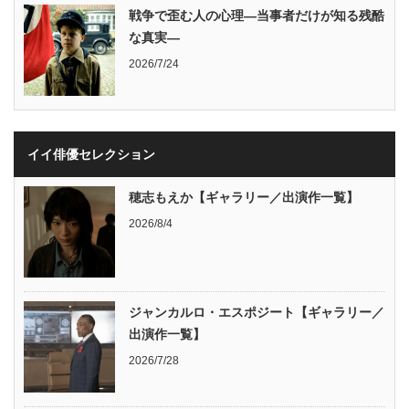
戦争で歪む人の心理―当事者だけが知る残酷
な真実―
2026/7/24
イイ俳優セレクション
穂志もえか【ギャラリー／出演作一覧】
2026/8/4
ジャンカルロ・エスポジート【ギャラリー／
出演作一覧】
2026/7/28