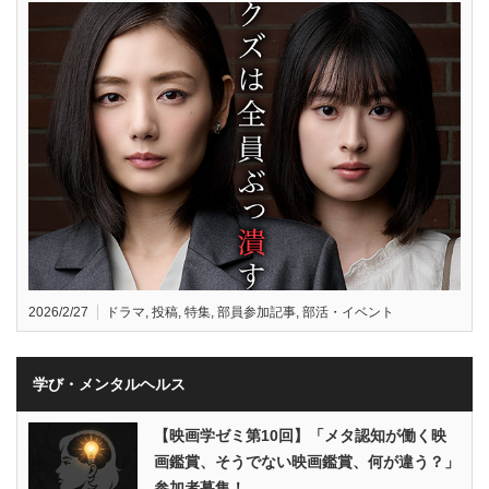
2026/2/27
ドラマ
,
投稿
,
特集
,
部員参加記事
,
部活・イベント
学び・メンタルヘルス
【映画学ゼミ第10回】「メタ認知が働く映
画鑑賞、そうでない映画鑑賞、何が違う？」
参加者募集！