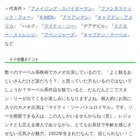
＜代表作＞『
アメイジング・スパイダーマン
』『
ファンタスティ
ック・フォー
』『
X-MEN
』『
アイアンマン
』『
キャプテン・アメ
リカ
』『ハルク』『
マイティ・ソー
』『デアデビル』『
ドクタ
ー・ストレンジ
』『
アベンジャーズ
』『
キャプテン・マーベル
』
など
数々のマーベル系映画でカメオ出演しているので、「よく観るお
じいさんだけど誰だろう？」と思っていた方もいるのではないで
しょうか？マーベル系作品を観ていると、だんだんどこでスタ
ン・リーが出てくるか楽しみにもなりますよね。個人的にお気に
入りのカメオ出演は『マイティ・ソー バトルロイヤル』です。ソ
ーを散髪できる人は、この人しかいませんからね（笑）。レジェ
ンドとも言える偉人でありながら、とてもお茶目で年齢を感じさ
せない元気さが魅力。1922年生まれだなんて、信じられない！こ