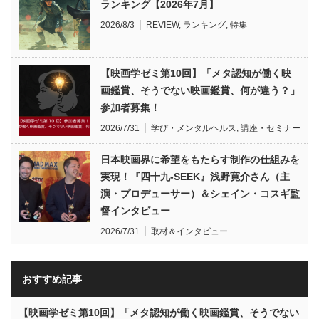
ランキング【2026年7月】
2026/8/3
REVIEW
,
ランキング
,
特集
【映画学ゼミ第10回】「メタ認知が働く映
画鑑賞、そうでない映画鑑賞、何が違う？」
参加者募集！
2026/7/31
学び・メンタルヘルス
,
講座・セミナー
日本映画界に希望をもたらす制作の仕組みを
実現！『四十九-SEEK』浅野寛介さん（主
演・プロデューサー）＆シェイン・コスギ監
督インタビュー
2026/7/31
取材＆インタビュー
おすすめ記事
【映画学ゼミ第10回】「メタ認知が働く映画鑑賞、そうでない