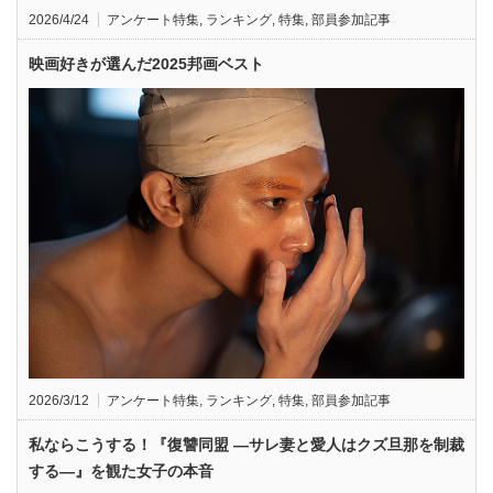
2026/4/24
アンケート特集
,
ランキング
,
特集
,
部員参加記事
映画好きが選んだ2025邦画ベスト
2026/3/12
アンケート特集
,
ランキング
,
特集
,
部員参加記事
私ならこうする！『復讐同盟 —サレ妻と愛人はクズ旦那を制裁
する—』を観た女子の本音