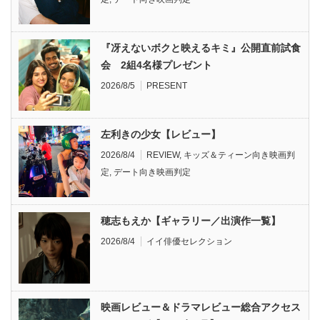
『冴えないボクと映えるキミ』公開直前試食
会 2組4名様プレゼント
2026/8/5
PRESENT
左利きの少女【レビュー】
2026/8/4
REVIEW
,
キッズ＆ティーン向き映画判
定
,
デート向き映画判定
穂志もえか【ギャラリー／出演作一覧】
2026/8/4
イイ俳優セレクション
映画レビュー＆ドラマレビュー総合アクセス