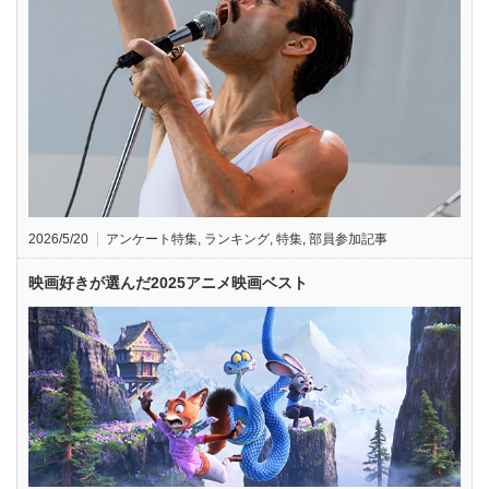
2026/5/20
アンケート特集
,
ランキング
,
特集
,
部員参加記事
映画好きが選んだ2025アニメ映画ベスト