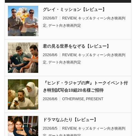
グレイ・ミッション【レビュー】
2026/8/7
REVIEW
,
キッズ＆ティーン向き映画判
定
,
デート向き映画判定
君の見る世界をなぞる【レビュー】
2026/8/6
REVIEW
,
キッズ＆ティーン向き映画判
定
,
デート向き映画判定
『ヒンド・ラジャブの声』トークイベント付
き特別試写会10組20名様ご招待
2026/8/6
OTHERWISE
,
PRESENT
ドラマなふたり【レビュー】
2026/8/5
REVIEW
,
キッズ＆ティーン向き映画判
定
,
デート向き映画判定