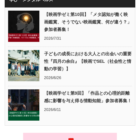
【映画学ゼミ第10回】「メタ認知が働く映
画鑑賞、そうでない映画鑑賞、何が違う？」
参加者募集！
2026/7/31
子どもの成長における大人との出会いの重要
性『四月の余白』【映画でSEL（社会性と情
動の学習）】
2026/6/26
【映画学ゼミ第9回】「作品との心理的距離
感に影響を与え得る情動知能」参加者募集！
2026/6/11