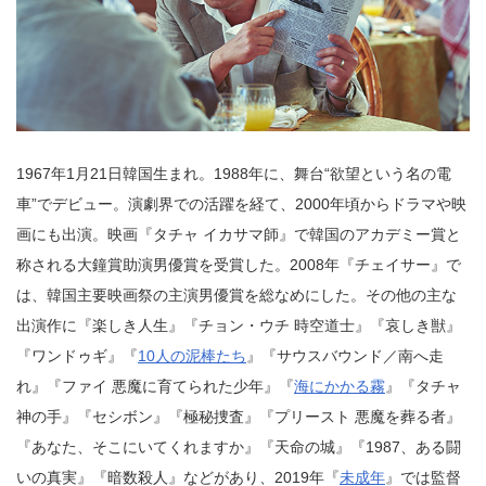
1967年1月21日韓国生まれ。1988年に、舞台“欲望という名の電
車”でデビュー。演劇界での活躍を経て、2000年頃からドラマや映
画にも出演。映画『タチャ イカサマ師』で韓国のアカデミー賞と
称される大鐘賞助演男優賞を受賞した。2008年『チェイサー』で
は、韓国主要映画祭の主演男優賞を総なめにした。その他の主な
出演作に『楽しき人生』『チョン・ウチ 時空道士』『哀しき獣』
『ワンドゥギ』『
10人の泥棒たち
』『サウスバウンド／南へ走
れ』『ファイ 悪魔に育てられた少年』『
海にかかる霧
』『タチャ
神の手』『セシボン』『極秘捜査』『プリースト 悪魔を葬る者』
『あなた、そこにいてくれますか』『天命の城』『1987、ある闘
いの真実』『暗数殺人』などがあり、2019年『
未成年
』では監督