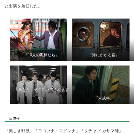
と出演を兼任した。
『10人の泥棒たち』
『海にかかる霧』
『あなた、そこにいてくれます
か』
『未成年』
『美しき野獣』『ヨコヅナ・マドンナ』『タチャ イカサマ師』