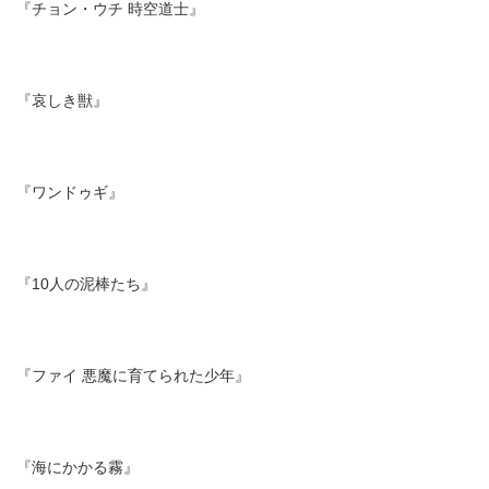
『チョン・ウチ 時空道士』
『哀しき獣』
『ワンドゥギ』
『10人の泥棒たち』
『ファイ 悪魔に育てられた少年』
『海にかかる霧』