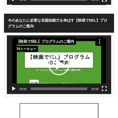
今のあなたに必要な非認知能力を伸ばす【映画でSEL】プロ
グラムのご案内
動
画
プ
レ
ー
ヤ
ー
00:00
00:00