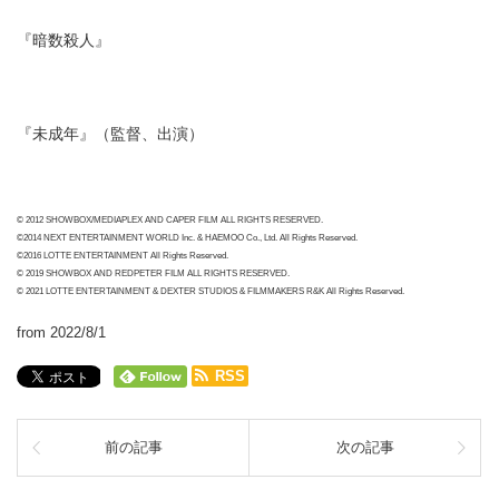
『暗数殺人』
『未成年』（監督、出演）
© 2012 SHOWBOX/MEDIAPLEX AND CAPER FILM ALL RIGHTS RESERVED.
©2014 NEXT ENTERTAINMENT WORLD Inc. & HAEMOO Co., Ltd. All Rights Reserved.
©2016 LOTTE ENTERTAINMENT All Rights Reserved.
© 2019 SHOWBOX AND REDPETER FILM ALL RIGHTS RESERVED.
© 2021 LOTTE ENTERTAINMENT & DEXTER STUDIOS & FILMMAKERS R&K All Rights Reserved.
from 2022/8/1
RSS
前の記事
次の記事