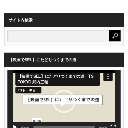
サイト内検索
【映画でSEL】にたどりつくまでの道
動
画
プ
レ
ー
ヤ
ー
00:00
00:00