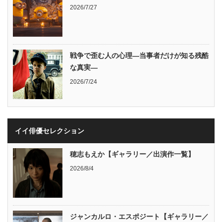
2026/7/27
戦争で歪む人の心理―当事者だけが知る残酷
な真実―
2026/7/24
イイ俳優セレクション
穂志もえか【ギャラリー／出演作一覧】
2026/8/4
ジャンカルロ・エスポジート【ギャラリー／