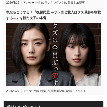
2026/3/12
アンケート特集
,
ランキング
,
特集
,
部員参加記事
私ならこうする！『復讐同盟 —サレ妻と愛人はクズ旦那を制裁
する—』を観た女子の本音
2026/2/27
ドラマ
,
投稿
,
特集
,
部員参加記事
,
部活・イベント
学び・メンタルヘルス