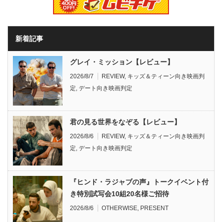
新着記事
グレイ・ミッション【レビュー】
2026/8/7
REVIEW
,
キッズ＆ティーン向き映画判
定
,
デート向き映画判定
君の見る世界をなぞる【レビュー】
2026/8/6
REVIEW
,
キッズ＆ティーン向き映画判
定
,
デート向き映画判定
『ヒンド・ラジャブの声』トークイベント付
き特別試写会10組20名様ご招待
2026/8/6
OTHERWISE
,
PRESENT