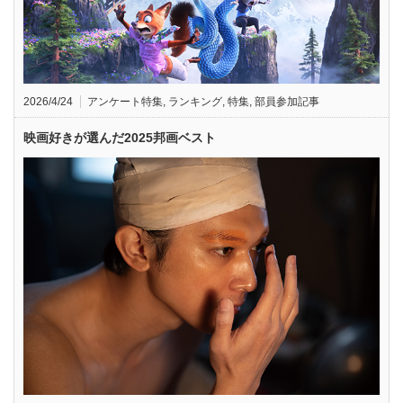
2026/4/24
アンケート特集
,
ランキング
,
特集
,
部員参加記事
映画好きが選んだ2025邦画ベスト