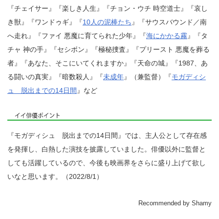
『チェイサー』『楽しき人生』『チョン・ウチ 時空道士』『哀し
き獣』『ワンドゥギ』『
10人の泥棒たち
』『サウスバウンド／南
へ走れ』『ファイ 悪魔に育てられた少年』『
海にかかる霧
』『タ
チャ 神の手』『セシボン』『極秘捜査』『プリースト 悪魔を葬る
者』『あなた、そこにいてくれますか』『天命の城』『1987、あ
る闘いの真実』『暗数殺人』『
未成年
』（兼監督）『
モガディシ
ュ 脱出までの14日間
』など
『モガディシュ 脱出までの14日間』では、主人公として存在感
を発揮し、白熱した演技を披露していました。俳優以外に監督と
しても活躍しているので、今後も映画界をさらに盛り上げて欲し
いなと思います。（2022/8/1）
Recommended by Shamy