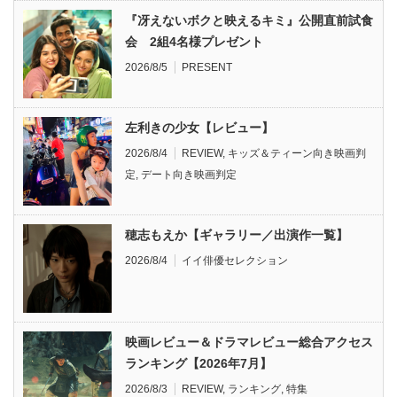
『冴えないボクと映えるキミ』公開直前試食
会 2組4名様プレゼント
2026/8/5
PRESENT
左利きの少女【レビュー】
2026/8/4
REVIEW
,
キッズ＆ティーン向き映画判
定
,
デート向き映画判定
穂志もえか【ギャラリー／出演作一覧】
2026/8/4
イイ俳優セレクション
映画レビュー＆ドラマレビュー総合アクセス
ランキング【2026年7月】
2026/8/3
REVIEW
,
ランキング
,
特集