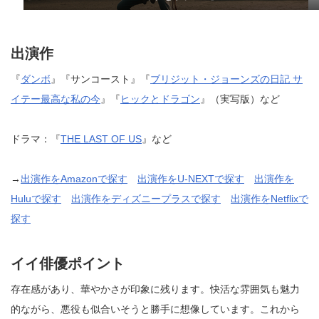
出演作
『
ダンボ
』『サンコースト』『
ブリジット・ジョーンズの日記 サ
イテー最高な私の今
』『
ヒックとドラゴン
』（実写版）など
ドラマ：『
THE LAST OF US
』など
→
出演作をAmazonで探す
出演作をU-NEXTで探す
出演作を
Huluで探す
出演作をディズニープラスで探す
出演作をNetflixで
探す
イイ俳優ポイント
存在感があり、華やかさが印象に残ります。快活な雰囲気も魅力
的ながら、悪役も似合いそうと勝手に想像しています。これから