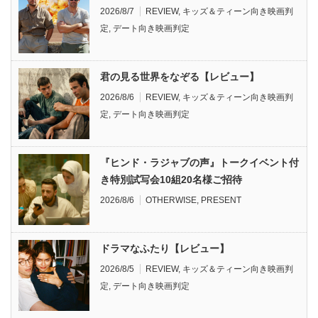
2026/8/7
REVIEW
,
キッズ＆ティーン向き映画判
定
,
デート向き映画判定
君の見る世界をなぞる【レビュー】
2026/8/6
REVIEW
,
キッズ＆ティーン向き映画判
定
,
デート向き映画判定
『ヒンド・ラジャブの声』トークイベント付
き特別試写会10組20名様ご招待
2026/8/6
OTHERWISE
,
PRESENT
ドラマなふたり【レビュー】
2026/8/5
REVIEW
,
キッズ＆ティーン向き映画判
定
,
デート向き映画判定