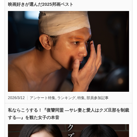
映画好きが選んだ2025邦画ベスト
2026/3/12
アンケート特集
,
ランキング
,
特集
,
部員参加記事
私ならこうする！『復讐同盟 —サレ妻と愛人はクズ旦那を制裁
する—』を観た女子の本音