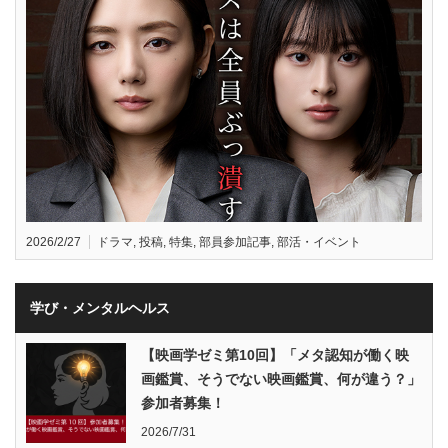
2026/2/27
ドラマ
,
投稿
,
特集
,
部員参加記事
,
部活・イベント
学び・メンタルヘルス
【映画学ゼミ第10回】「メタ認知が働く映
画鑑賞、そうでない映画鑑賞、何が違う？」
参加者募集！
2026/7/31