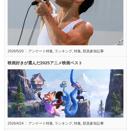
2026/5/20
アンケート特集
,
ランキング
,
特集
,
部員参加記事
映画好きが選んだ2025アニメ映画ベスト
2026/4/24
アンケート特集
,
ランキング
,
特集
,
部員参加記事