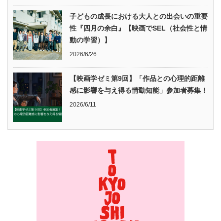
子どもの成長における大人との出会いの重要
性『四月の余白』【映画でSEL（社会性と情
動の学習）】
2026/6/26
【映画学ゼミ第9回】「作品との心理的距離
感に影響を与え得る情動知能」参加者募集！
2026/6/11