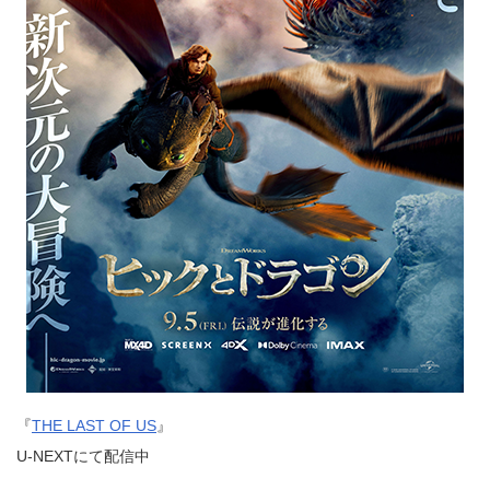
『
THE LAST OF US
』
U-NEXTにて配信中