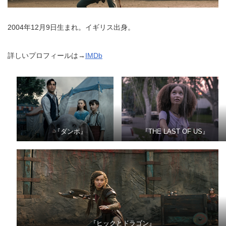
2004年12月9日生まれ。イギリス出身。
詳しいプロフィールは→
IMDb
『ダンボ』
『THE LAST OF US』
『ヒックとドラゴン』