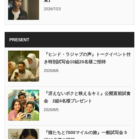
覧】
2026/7/23
PRESENT
『ヒンド・ラジャブの声』トークイベント付
き特別試写会10組20名様ご招待
2026/8/6
『冴えないボクと映えるキミ』公開直前試食
会 2組4名様プレゼント
2026/8/5
『猫たちと7000マイルの旅』一般試写会 5