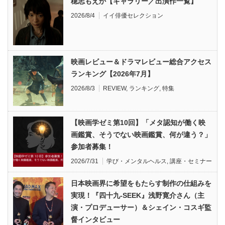
穂志もえか【ギャラリー／出演作一覧】
2026/8/4
イイ俳優セレクション
映画レビュー＆ドラマレビュー総合アクセス
ランキング【2026年7月】
2026/8/3
REVIEW
,
ランキング
,
特集
【映画学ゼミ第10回】「メタ認知が働く映
画鑑賞、そうでない映画鑑賞、何が違う？」
参加者募集！
2026/7/31
学び・メンタルヘルス
,
講座・セミナー
日本映画界に希望をもたらす制作の仕組みを
実現！『四十九-SEEK』浅野寛介さん（主
演・プロデューサー）＆シェイン・コスギ監
督インタビュー