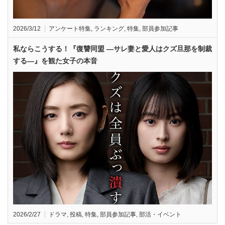
2026/3/12
アンケート特集
,
ランキング
,
特集
,
部員参加記事
私ならこうする！『復讐同盟 —サレ妻と愛人はクズ旦那を制裁
する—』を観た女子の本音
2026/2/27
ドラマ
,
投稿
,
特集
,
部員参加記事
,
部活・イベント