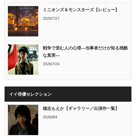
ミニオンズ＆モンスターズ【レビュー】
2026/7/27
戦争で歪む人の心理―当事者だけが知る残酷
な真実―
2026/7/24
イイ俳優セレクション
穂志もえか【ギャラリー／出演作一覧】
2026/8/4