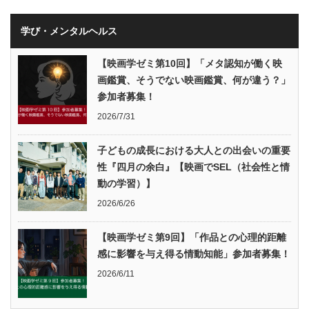
学び・メンタルヘルス
【映画学ゼミ第10回】「メタ認知が働く映
画鑑賞、そうでない映画鑑賞、何が違う？」
参加者募集！
2026/7/31
子どもの成長における大人との出会いの重要
性『四月の余白』【映画でSEL（社会性と情
動の学習）】
2026/6/26
【映画学ゼミ第9回】「作品との心理的距離
感に影響を与え得る情動知能」参加者募集！
2026/6/11