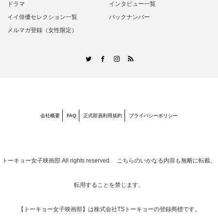
ドラマ
インタビュー一覧
イイ俳優セレクション一覧
バックナンバー
メルマガ登録（女性限定）
RSS
Twitter
Facebook
Instagram
会社概要
FAQ
正式部員利用規約
プライバシーポリシー
トーキョー女子映画部
All rights reserved. こちらのいかなる内容も無断に転載、
転用することを禁じます。
【トーキョー女子映画部】は株式会社TSトーキョーの登録商標です。