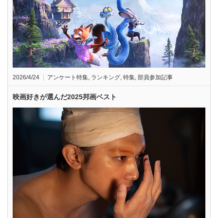
2026/4/24
アンケート特集
,
ランキング
,
特集
,
部員参加記事
映画好きが選んだ2025邦画ベスト