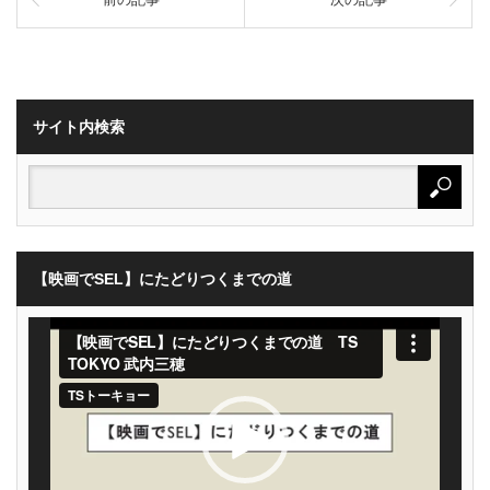
サイト内検索
【映画でSEL】にたどりつくまでの道
動
画
プ
レ
ー
ヤ
ー