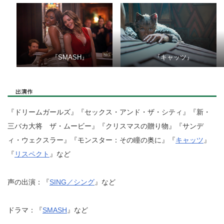
『SMASH』
『キャッツ』
『ドリームガールズ』『セックス・アンド・ザ・シティ』『新・
三バカ大将 ザ・ムービー』『クリスマスの贈り物』『サンデ
ィ・ウェクスラー』『モンスター：その瞳の奥に』『
キャッツ
』
『
リスペクト
』など
声の出演：『
SING／シング
』など
ドラマ：『
SMASH
』など