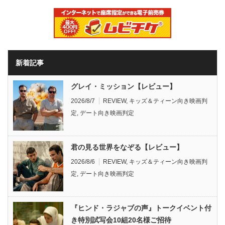
新着記事
グレイ・ミッション【レビュー】
2026/8/7
REVIEW
,
キッズ＆ティーン向き映画判
定
,
デート向き映画判定
君の見る世界をなぞる【レビュー】
2026/8/6
REVIEW
,
キッズ＆ティーン向き映画判
定
,
デート向き映画判定
『ヒンド・ラジャブの声』トークイベント付
き特別試写会10組20名様ご招待