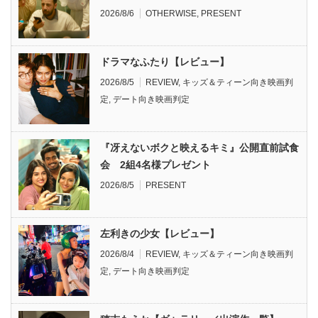
2026/8/6
OTHERWISE
,
PRESENT
ドラマなふたり【レビュー】
2026/8/5
REVIEW
,
キッズ＆ティーン向き映画判
定
,
デート向き映画判定
『冴えないボクと映えるキミ』公開直前試食
会 2組4名様プレゼント
2026/8/5
PRESENT
左利きの少女【レビュー】
2026/8/4
REVIEW
,
キッズ＆ティーン向き映画判
定
,
デート向き映画判定