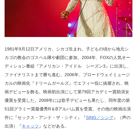
1981年9月12日アメリカ、シカゴ生まれ。子どもの頃から地元シ
カゴの教会のゴスペル隊や劇団に参加。2004年、FOXの人気オー
ディション番組『アメリカン・アイドル シーズン3』に出演し、
ファイナリストまで勝ち進む。2006年、ブロードウェイミュージ
カルの映画化『ドリームガールズ』でエフィー役に抜擢され、映
画デビューを飾る。映画初出演にして第79回アカデミー賞助演女
優賞を受賞した。2008年には歌手デビューも果たし、同年度の第
51回グラミー賞最優秀R＆Bアルバム賞を受賞。その他の映画出演
作に『セックス・アンド・ザ・シティ』『
SING／シング
』（声の
出演）『
キャッツ
』などがある。