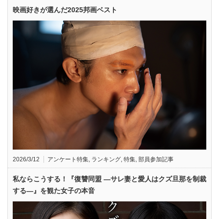
映画好きが選んだ2025邦画ベスト
2026/3/12
アンケート特集
,
ランキング
,
特集
,
部員参加記事
私ならこうする！『復讐同盟 —サレ妻と愛人はクズ旦那を制裁
する—』を観た女子の本音