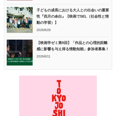
子どもの成長における大人との出会いの重要
性『四月の余白』【映画でSEL（社会性と情
動の学習）】
2026/6/26
【映画学ゼミ第9回】「作品との心理的距離
感に影響を与え得る情動知能」参加者募集！
2026/6/11