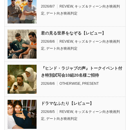
2026/8/7
REVIEW
,
キッズ＆ティーン向き映画判
定
,
デート向き映画判定
君の見る世界をなぞる【レビュー】
2026/8/6
REVIEW
,
キッズ＆ティーン向き映画判
定
,
デート向き映画判定
『ヒンド・ラジャブの声』トークイベント付
き特別試写会10組20名様ご招待
2026/8/6
OTHERWISE
,
PRESENT
ドラマなふたり【レビュー】
2026/8/5
REVIEW
,
キッズ＆ティーン向き映画判
定
,
デート向き映画判定