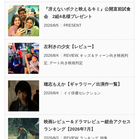
『冴えないボクと映えるキミ』公開直前試食
会 2組4名様プレゼント
2026/8/5
PRESENT
左利きの少女【レビュー】
2026/8/4
REVIEW
,
キッズ＆ティーン向き映画判
定
,
デート向き映画判定
穂志もえか【ギャラリー／出演作一覧】
2026/8/4
イイ俳優セレクション
映画レビュー＆ドラマレビュー総合アクセス
ランキング【2026年7月】
2026/8/3
REVIEW
,
ランキング
,
特集