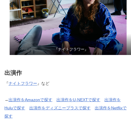
『ナイトフラワー』
出演作
『
ナイトフラワー
』など
→
出演作をAmazonで探す
出演作をU-NEXTで探す
出演作を
Huluで探す
出演作をディズニープラスで探す
出演作をNetflixで
探す