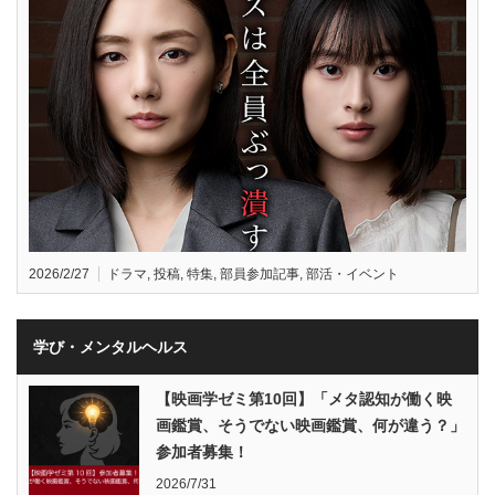
2026/2/27
ドラマ
,
投稿
,
特集
,
部員参加記事
,
部活・イベント
学び・メンタルヘルス
【映画学ゼミ第10回】「メタ認知が働く映
画鑑賞、そうでない映画鑑賞、何が違う？」
参加者募集！
2026/7/31