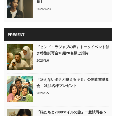
覧】
2026/7/23
PRESENT
『ヒンド・ラジャブの声』トークイベント付
き特別試写会10組20名様ご招待
2026/8/6
『冴えないボクと映えるキミ』公開直前試食
会 2組4名様プレゼント
2026/8/5
『猫たちと7000マイルの旅』一般試写会 5