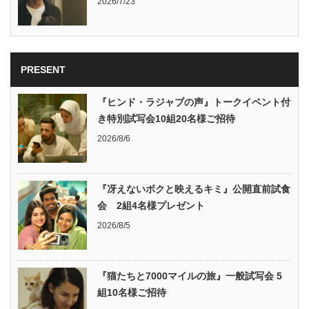
2026/7/23
PRESENT
『ヒンド・ラジャブの声』トークイベント付
き特別試写会10組20名様ご招待
2026/8/6
『冴えないボクと映えるキミ』公開直前試食
会 2組4名様プレゼント
2026/8/5
『猫たちと7000マイルの旅』一般試写会 5
組10名様ご招待