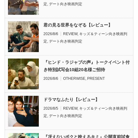
定
,
デート向き映画判定
君の見る世界をなぞる【レビュー】
2026/8/6
REVIEW
,
キッズ＆ティーン向き映画判
定
,
デート向き映画判定
『ヒンド・ラジャブの声』トークイベント付
き特別試写会10組20名様ご招待
2026/8/6
OTHERWISE
,
PRESENT
ドラマなふたり【レビュー】
2026/8/5
REVIEW
,
キッズ＆ティーン向き映画判
定
,
デート向き映画判定
『冴えないボクと映えるキミ』公開直前試食