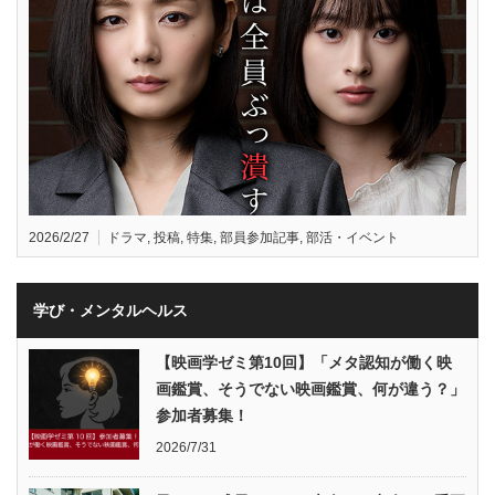
2026/2/27
ドラマ
,
投稿
,
特集
,
部員参加記事
,
部活・イベント
学び・メンタルヘルス
【映画学ゼミ第10回】「メタ認知が働く映
画鑑賞、そうでない映画鑑賞、何が違う？」
参加者募集！
2026/7/31