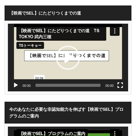
【映画でSEL】にたどりつくまでの道
動
画
プ
レ
ー
ヤ
ー
00:00
00:00
今のあなたに必要な非認知能力を伸ばす【映画でSEL】プロ
グラムのご案内
動
画
プ