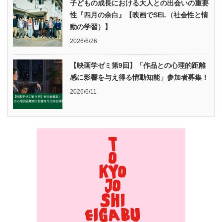
子どもの成長における大人との出会いの重要
性『四月の余白』【映画でSEL（社会性と情
動の学習）】
2026/6/26
【映画学ゼミ第9回】「作品との心理的距離
感に影響を与え得る情動知能」参加者募集！
2026/6/11