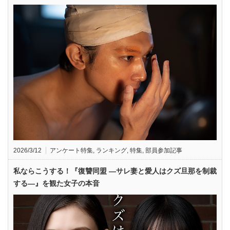
2026/3/12
アンケート特集
,
ランキング
,
特集
,
部員参加記事
私ならこうする！『復讐同盟 —サレ妻と愛人はクズ旦那を制裁
する—』を観た女子の本音