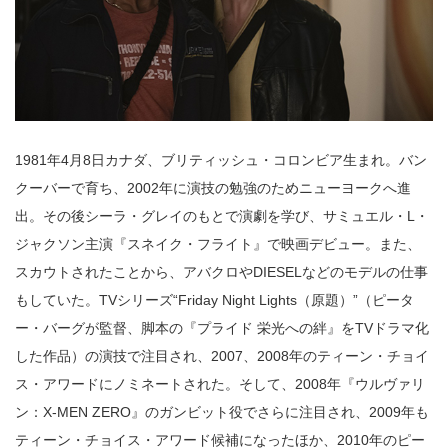
1981年4月8日カナダ、ブリティッシュ・コロンビア生まれ。バン
クーバーで育ち、2002年に演技の勉強のためニューヨークへ進
出。その後シーラ・グレイのもとで演劇を学び、サミュエル・L・
ジャクソン主演『スネイク・フライト』で映画デビュー。また、
スカウトされたことから、アバクロやDIESELなどのモデルの仕事
もしていた。TVシリーズ“Friday Night Lights（原題）”（ピータ
ー・バーグが監督、脚本の『プライド 栄光への絆』をTVドラマ化
した作品）の演技で注目され、2007、2008年のティーン・チョイ
ス・アワードにノミネートされた。そして、2008年『ウルヴァリ
ン：X-MEN ZERO』のガンビット役でさらに注目され、2009年も
ティーン・チョイス・アワード候補になったほか、2010年のピー