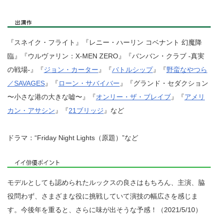
『スネイク・フライト』『レニー・ハーリン コベナント 幻魔降
臨』『ウルヴァリン：X-MEN ZERO』『バンバン・クラブ -真実
の戦場-』『
ジョン・カーター
』『
バトルシップ
』『
野蛮なやつら
／SAVAGES
』『
ローン・サバイバー
』『グランド・セダクション
〜小さな港の大きな嘘〜』『
オンリー・ザ・ブレイブ
』『
アメリ
カン・アサシン
』『
21ブリッジ
』など
ドラマ：“Friday Night Lights（原題）”など
モデルとしても認められたルックスの良さはもちろん、主演、脇
役問わず、さまざまな役に挑戦していて演技の幅広さを感じま
す。今後年を重ると、さらに味が出そうな予感！（2021/5/10）