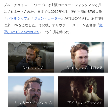
プル・チョイス・アワードには主演のヒュー・ジャックマンと共
にノミネートされた。日本では2012年4月、彼が主演のSF超大作
『
バトルシップ
』『
ジョン・カーター
』が同日公開され、2作同時
に来日PRをこなした。その後、オリヴァー・ストーン監督作『
野
蛮なやつら／SAVAGES
』でも主演を飾った。
『バトルシップ』
『バトルシップ』来日会見
『オンリー・ザ・ブレイブ』
『アメリカン・アサシン』