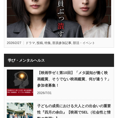
2026/2/27
ドラマ
,
投稿
,
特集
,
部員参加記事
,
部活・イベント
学び・メンタルヘルス
【映画学ゼミ第10回】「メタ認知が働く映
画鑑賞、そうでない映画鑑賞、何が違う？」
参加者募集！
2026/7/31
子どもの成長における大人との出会いの重要
性『四月の余白』【映画でSEL（社会性と情