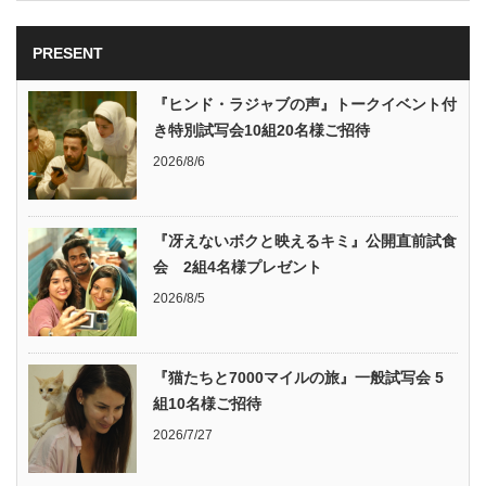
PRESENT
『ヒンド・ラジャブの声』トークイベント付
き特別試写会10組20名様ご招待
2026/8/6
『冴えないボクと映えるキミ』公開直前試食
会 2組4名様プレゼント
2026/8/5
『猫たちと7000マイルの旅』一般試写会 5
組10名様ご招待
2026/7/27