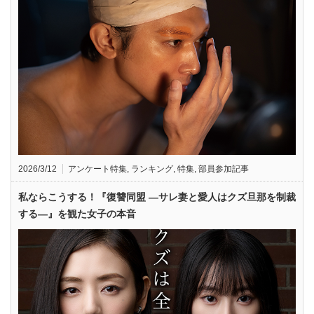
2026/3/12
アンケート特集
,
ランキング
,
特集
,
部員参加記事
私ならこうする！『復讐同盟 —サレ妻と愛人はクズ旦那を制裁
する—』を観た女子の本音