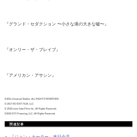
『グランド・セダクション 〜小さな港の大きな嘘〜』
『オンリー・ザ・ブレイブ』
『アメリカン・アサシン』
©2011 Universal Studios. ALL RIGHTS RESERVED.
© 2017 NO EXIT FILM, LLC
© 2018 Lions Gate Films Inc. All Rights Reserved.
©2019 STX Financing, LLC. All Rights Reserved.
『ジョン・カーター』来日会見