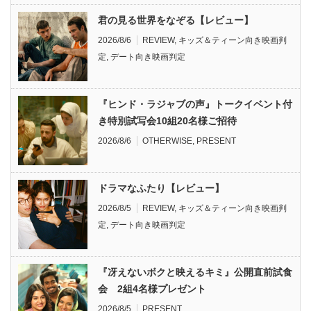
君の見る世界をなぞる【レビュー】
2026/8/6
REVIEW
,
キッズ＆ティーン向き映画判
定
,
デート向き映画判定
『ヒンド・ラジャブの声』トークイベント付
き特別試写会10組20名様ご招待
2026/8/6
OTHERWISE
,
PRESENT
ドラマなふたり【レビュー】
2026/8/5
REVIEW
,
キッズ＆ティーン向き映画判
定
,
デート向き映画判定
『冴えないボクと映えるキミ』公開直前試食
会 2組4名様プレゼント
2026/8/5
PRESENT