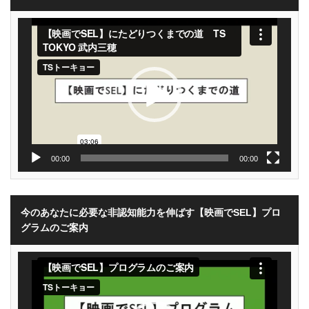
動
画
プ
レ
ー
ヤ
ー
00:00
00:00
今のあなたに必要な非認知能力を伸ばす【映画でSEL】プロ
グラムのご案内
動
画
プ
レ
ー
ヤ
ー