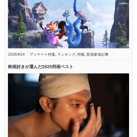
2026/4/24
アンケート特集
,
ランキング
,
特集
,
部員参加記事
映画好きが選んだ2025邦画ベスト