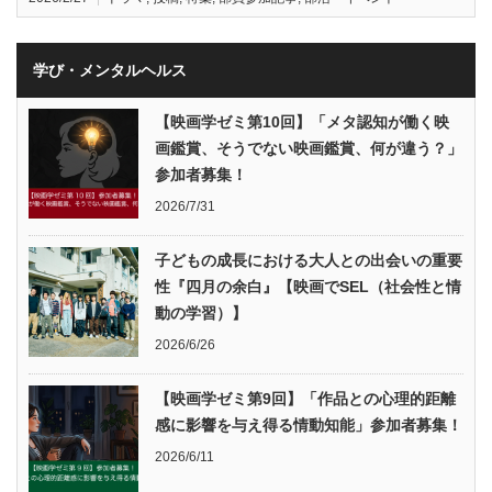
学び・メンタルヘルス
【映画学ゼミ第10回】「メタ認知が働く映
画鑑賞、そうでない映画鑑賞、何が違う？」
参加者募集！
2026/7/31
子どもの成長における大人との出会いの重要
性『四月の余白』【映画でSEL（社会性と情
動の学習）】
2026/6/26
【映画学ゼミ第9回】「作品との心理的距離
感に影響を与え得る情動知能」参加者募集！
2026/6/11