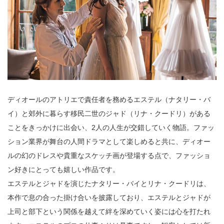
ディオールのアトリエで責任者を務めるエステル（ナタリー・バ
イ）と郊外に暮らす移民二世のジャド（リナ・クードリ）がある
ことをきっかけに出会い、2人の人生が交錯していく物語。ファッ
ション業界が舞台の人間ドラマとして楽しめると共に、ディオー
ルの幻のドレスや貴重なスケッチ画が登場する点で、ファッショ
ン好きにとっても嬉しい作品です。
エステルとジャドを演じたナタリー・バイとリナ・クードリは、
本作で息の合った掛け合いを披露しており、エステルとジャドが
上司と部下という関係を越えて絆を深めていく姿には心を打たれ