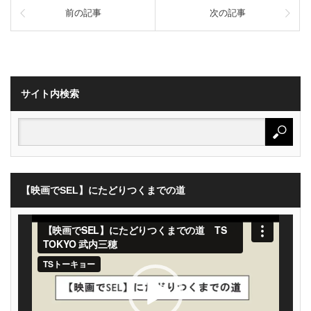
前の記事
次の記事
サイト内検索
【映画でSEL】にたどりつくまでの道
動
画
プ
レ
ー
ヤ
ー