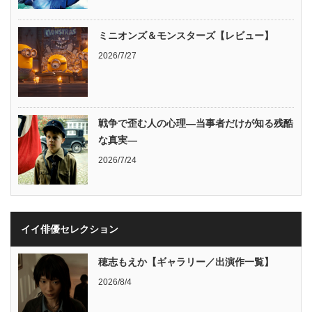
ミニオンズ＆モンスターズ【レビュー】
2026/7/27
戦争で歪む人の心理―当事者だけが知る残酷
な真実―
2026/7/24
イイ俳優セレクション
穂志もえか【ギャラリー／出演作一覧】
2026/8/4