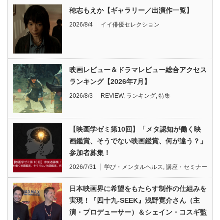
穂志もえか【ギャラリー／出演作一覧】
2026/8/4
イイ俳優セレクション
映画レビュー＆ドラマレビュー総合アクセス
ランキング【2026年7月】
2026/8/3
REVIEW
,
ランキング
,
特集
【映画学ゼミ第10回】「メタ認知が働く映
画鑑賞、そうでない映画鑑賞、何が違う？」
参加者募集！
2026/7/31
学び・メンタルヘルス
,
講座・セミナー
日本映画界に希望をもたらす制作の仕組みを
実現！『四十九-SEEK』浅野寛介さん（主
演・プロデューサー）＆シェイン・コスギ監