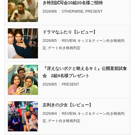
き特別試写会10組20名様ご招待
2026/8/6
OTHERWISE
,
PRESENT
ドラマなふたり【レビュー】
2026/8/5
REVIEW
,
キッズ＆ティーン向き映画判
定
,
デート向き映画判定
『冴えないボクと映えるキミ』公開直前試食
会 2組4名様プレゼント
2026/8/5
PRESENT
左利きの少女【レビュー】
2026/8/4
REVIEW
,
キッズ＆ティーン向き映画判
定
,
デート向き映画判定