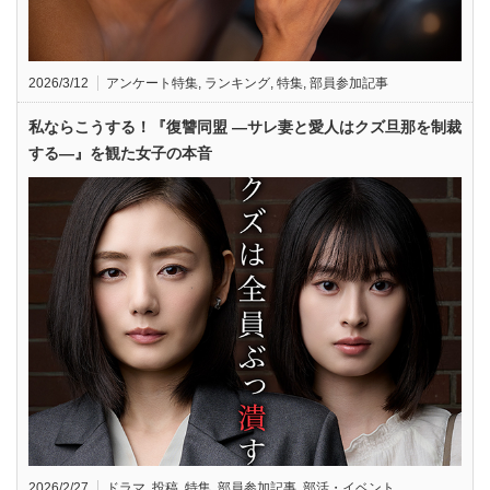
2026/3/12
アンケート特集
,
ランキング
,
特集
,
部員参加記事
私ならこうする！『復讐同盟 —サレ妻と愛人はクズ旦那を制裁
する—』を観た女子の本音
2026/2/27
ドラマ
,
投稿
,
特集
,
部員参加記事
,
部活・イベント