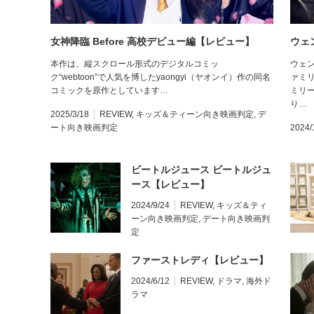
女神降臨 Before 高校デビュー編【レビュー】
ウェ
本作は、縦スクロール形式のデジタルコミッ
ウェ
ク“webtoon”で人気を博したyaongyi（ヤオンイ）作の同名
ァミ
コミックを原作としています…
ミリ
り…
2025/3/18
REVIEW
,
キッズ＆ティーン向き映画判定
,
デ
ート向き映画判定
2024/
ビートルジュース ビートルジュ
ース【レビュー】
2024/9/24
REVIEW
,
キッズ＆ティ
ーン向き映画判定
,
デート向き映画判
定
ファーストレディ【レビュー】
2024/6/12
REVIEW
,
ドラマ
,
海外ド
ラマ