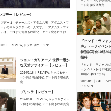
＆ティーン向き映画判
ート向き映画判定
ンズデー【レビュー】
ンズデーは、チャールズ・アダムス著「アダムス・フ
リー」のキャラクターの一人です。「アダムス・ファ
ー」は、これまで何度も映画化、アニメ化されてお
『ヒンド・ラジャ
10/31
REVIEW
,
ドラマ
,
海外ドラマ
声』トークイベン
特別試写会10組20
招待
ジョン・ガリアーノ 世界一愚か
『ヒンド・ラジャブの
な天才デザイナー【レビュー】
ークイベント付き特別
2024/9/18
REVIEW
,
キッズ＆ティ
10組20名様ご招待
ーン向き映画判定
,
デート向き映画判
2026/8/6
OTHERWI
定
PRESENT
プリシラ【レビュー】
2024/4/8
REVIEW
,
キッズ＆ティー
ン向き映画判定
,
デート向き映画判定