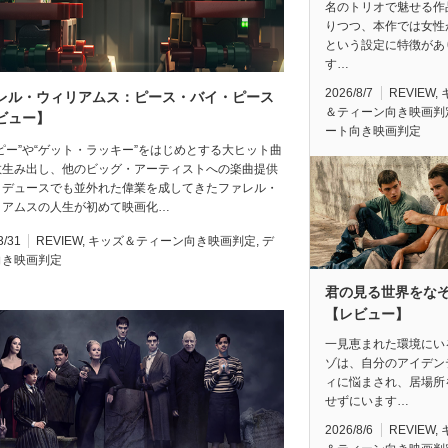
名のトリオで魅せる作
りつつ、本作では女性
という設定に特徴があ
す…
2026/8/7
REVIEW
,
レル・ウィリアムス：ピース・バイ・ピース
＆ティーン向き映画判
ビュー】
ート向き映画判定
ピー”や“ゲット・ラッキー”をはじめとする大ヒット曲
数生み出し、他のビッグ・アーティストへの楽曲提供
ロデュースでも並外れた偉業を成してきたファレル・
リアムスの人生が初めて映画化…
3/31
REVIEW
,
キッズ＆ティーン向き映画判定
,
デ
向き映画判定
君の見る世界をな
【レビュー】
一見恵まれた環境にい
ゾは、自分のアイデン
ィに悩まされ、居場所
せずにいます…
2026/8/6
REVIEW
,