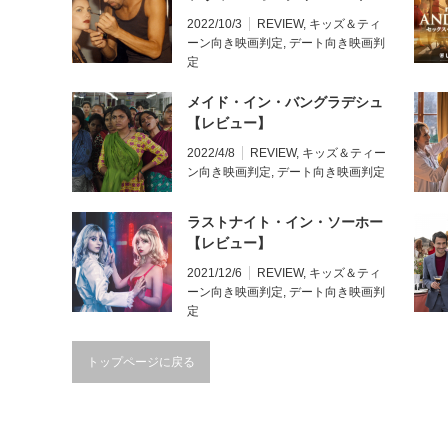
リー【レビュー】
2022/10/3
REVIEW
,
キッズ＆ティ
ーン向き映画判定
,
デート向き映画判
定
メイド・イン・バングラデシュ
【レビュー】
2022/4/8
REVIEW
,
キッズ＆ティー
ン向き映画判定
,
デート向き映画判定
ラストナイト・イン・ソーホー
【レビュー】
2021/12/6
REVIEW
,
キッズ＆ティ
ーン向き映画判定
,
デート向き映画判
定
トップページに戻る