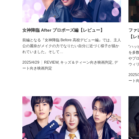
女神降臨 After プロポーズ編【レビュー】
ファ
【レ
前編となる『女神降臨 Before 高校デビュー編』では、主人
公の麗奈がメイクの力でなりたい自分に近づく様子が描か
“ハッ
れていました。そして…
を多
やプ
2025/4/29
REVIEW
,
キッズ＆ティーン向き映画判定
,
デ
ウィ
ート向き映画判定
2025/
ート