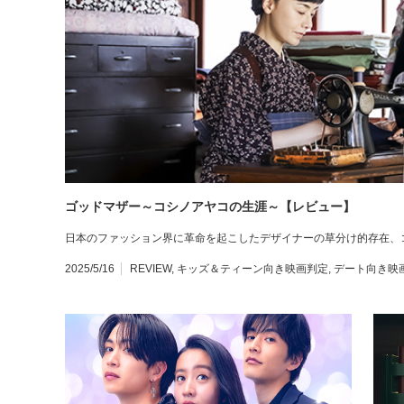
ゴッドマザー～コシノアヤコの生涯～【レビュー】
日本のファッション界に革命を起こしたデザイナーの草分け的存在、
2025/5/16
REVIEW
,
キッズ＆ティーン向き映画判定
,
デート向き映