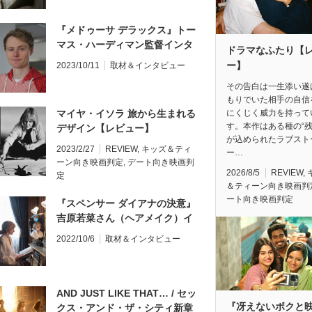
『メドゥーサ デラックス』トー
マス・ハーディマン監督インタ
ドラマなふたり【
ビュー
ー】
2023/10/11
取材＆インタビュー
その告白は一生添い遂
もりでいた相手の自信
にくじく威力を持って
マイヤ・イソラ 旅から生まれる
す。本作はある種の“残
デザイン【レビュー】
が込められたラブスト
2023/2/27
REVIEW
,
キッズ＆ティ
ー…
ーン向き映画判定
,
デート向き映画判
2026/8/5
REVIEW
,
定
＆ティーン向き映画判
ート向き映画判定
『スペンサー ダイアナの決意』
吉原若菜さん（ヘアメイク）イ
ンタビュー
2022/10/6
取材＆インタビュー
AND JUST LIKE THAT… / セッ
『冴えないボクと
クス・アンド・ザ・シティ新章