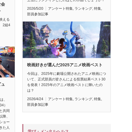
試食会
2026/5/20
アンケート特集
,
ランキング
,
特集
,
ト
部員参加記事
映える
 2組4
映画好きが選んだ2025アニメ映画ベスト
今回は、2025年に劇場公開されたアニメ映画につ
いて、正式部員の皆さんによる投票結果ベスト30
ビュ
を発表！2025年のアニメ映画ベストに輝いたの
は？
2026/4/24
アンケート特集
,
ランキング
,
特集
,
督は、
部員参加記事
04）
と共同
以降、
ショー
きた人
学び・メンタルヘルス