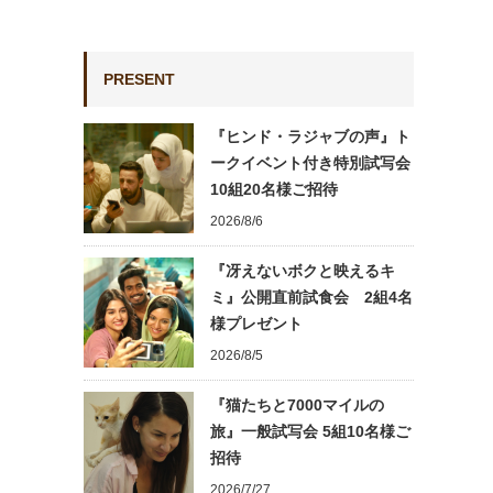
PRESENT
『ヒンド・ラジャブの声』ト
ークイベント付き特別試写会
10組20名様ご招待
2026/8/6
『冴えないボクと映えるキ
ミ』公開直前試食会 2組4名
様プレゼント
2026/8/5
『猫たちと7000マイルの
旅』一般試写会 5組10名様ご
招待
2026/7/27