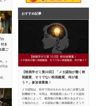
定
,
デ
おすすめ記事
ブの
ト付き
名様ご
声』ト
試写会
【映画学ゼミ第10回】「メタ認知が働く映
画鑑賞、そうでない映画鑑賞、何が違
SE
,
う？」参加者募集！
メタ認知は、自分で自分をわかるために必要な認
知機能です。今回は、映画鑑賞においてメタ認知
の働きによって、鑑賞後の印象が変わるはずとい
う仮説のもと、メタ認知が働く映画鑑賞とそうで