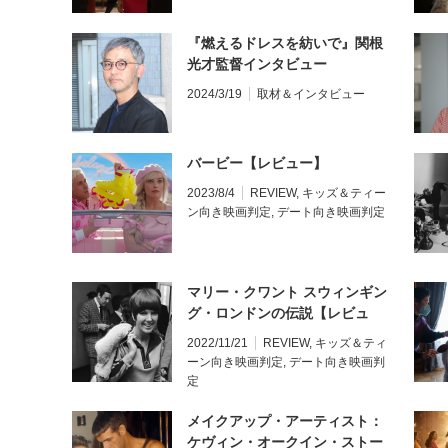
『燃えるドレスを紡いで』関根
光才監督インタビュー
2024/3/19
取材＆インタビュー
バービー【レビュー】
2023/8/4
REVIEW
,
キッズ＆ティー
ン向き映画判定
,
デート向き映画判定
マリー・クワント スウィンギン
グ・ロンドンの伝説【レビュ
ー】
2022/11/21
REVIEW
,
キッズ＆ティ
ーン向き映画判定
,
デート向き映画判
定
メイクアップ・アーティスト：
ケヴィン・オークイン・ストー