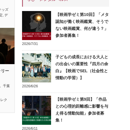
キッズ
【映画学ゼミ第10回】「メタ
定
,
デ
認知が働く映画鑑賞、そうで
ない映画鑑賞、何が違う？」
参加者募集！
2026/7/31
子どもの成長における大人と
の出会いの重要性『四月の余
ラリー
白』【映画でSEL（社会性と
情動の学習）】
れ。千葉
2026/6/26
【映画学ゼミ第9回】「作品
セレク
との心理的距離感に影響を与
え得る情動知能」参加者募
集！
2026/6/11