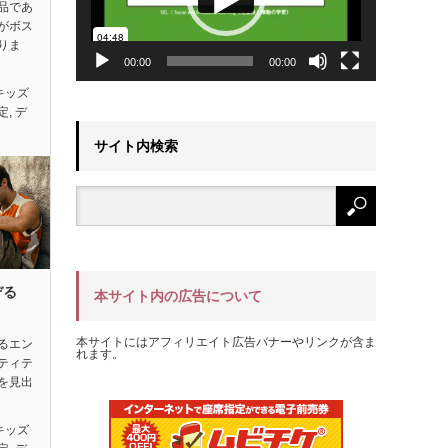
品であ
がボス
りま
00:00
00:00
キッズ
定
,
デ
サイト内検索
ぞる
本サイト内の広告について
本サイトにはアフィリエイト広告バナーやリンクが含ま
るエン
れます。
ティテ
を見出
キッズ