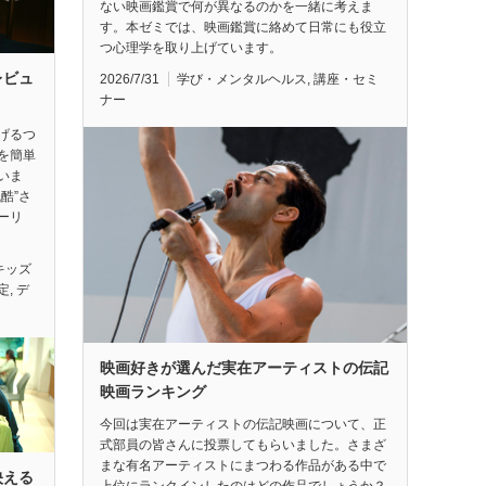
ない映画鑑賞で何が異なるのかを一緒に考えま
す。本ゼミでは、映画鑑賞に絡めて日常にも役立
つ心理学を取り上げています。
レビュ
2026/7/31
学び・メンタルヘルス
,
講座・セミ
ナー
げるつ
を簡単
いま
酷”さ
ーリ
キッズ
定
,
デ
映画好きが選んだ実在アーティストの伝記
映画ランキング
今回は実在アーティストの伝記映画について、正
式部員の皆さんに投票してもらいました。さまざ
まな有名アーティストにまつわる作品がある中で
映える
上位にランクインしたのはどの作品でしょうか？