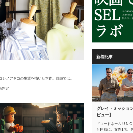
新着記事
コシノアヤコの生涯を描いた本作。冒頭では…
画判定
グレイ・ミッショ
ビュー】
『コードネーム U.N.C.
と同様に、女性1名、