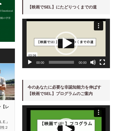
【映画でSEL】にたどりつくまでの道
動
画
プ
レ
ー
ヤ
ー
00:00
00:00
今のあなたに必要な非認知能力を伸ばす
【映画でSEL】プログラムのご案内
ン【レ
動
画
プ
レ
ー
L.E.』
ヤ
男性２
ー