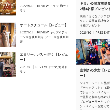
キミ』公開直前
【レビュー】
2022/5/30
REVIEW
,
ドラマ
,
海外ド
2組4名様プレゼン
ラマ
映画『冴えないボクと
キミ』公開直前試食会
オートクチュール【レビュー】
名様プレゼント
2022/3/18
REVIEW
,
キッズ＆ティ
2026/8/5
PRESENT
ーン向き映画判定
,
デート向き映画判
定
エミリー、パリへ行く【レビュ
ー】
2021/3/1
REVIEW
,
ドラマ
,
海外ド
左利きの少女【レ
ラマ
ー】
ツォウ・シーチン 監
『テイクアウト』（20
でショーン・ベイカー
で監督と脚本を務めて
プロデューサーとして
ン・ベイカーを支えて