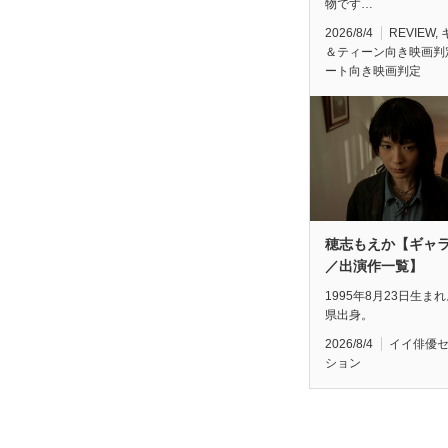
物です…
2026/8/4
REVIEW
,
＆ティーン向き映画判
ート向き映画判定
穂志もえか【ギャ
／出演作一覧】
1995年8月23日生ま
県出身。
2026/8/4
イイ俳優
ション