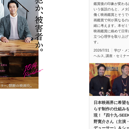
鑑賞後の印象が変わる
いう仮説のもと、メタ
働く映画鑑賞とそうで
画鑑賞で何が異なるの
緒に考えます。本ゼミ
映画鑑賞に絡めて日常
立つ心理学を取り上げ
す。
2026/7/31
学び・メ
ヘルス
,
講座・セミナ
日本映画界に希望
らす制作の仕組み
現！『四十九-SEE
野寛介さん（主演
デューサー）＆シ