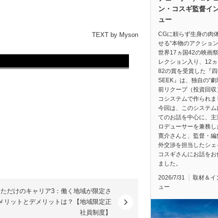
ン・コスギ監督イ
ュー
CGに頼らず生身の肉
TEXT by Myson
せる“本物のアクション
世界17ヵ国42の映画
レクション入り、12
82の賞を受賞した『四
SEEK』は、独自の“
前リクープ（投資回収
コシステムで作られま
今回は、このシステム
てのお話を中心に、主
ロデューサーを兼務し
寛介さんと、監督・編
外交渉を担当したシェ
コスギさんにお話をお
ました。
2026/7/31
取材＆イ
ュー
なただけのキャリア3：働く地域が限定さ
メリットとデメリットは？【地域限定正
社員制度】