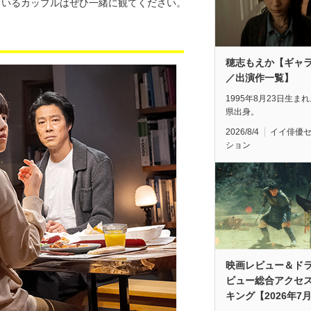
ているカップルはぜひ一緒に観てください。
穂志もえか【ギャ
／出演作一覧】
1995年8月23日生ま
県出身。
2026/8/4
イイ俳優
ション
映画レビュー＆ド
ビュー総合アクセ
キング【2026年7