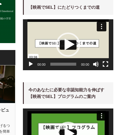
【映画でSEL】にたどりつくまでの道
動
画
プ
レ
ー
ヤ
ー
00:00
00:00
今のあなたに必要な非認知能力を伸ばす
【映画でSEL】プログラムのご案内
レビュ
動
画
プ
レ
ー
げるつ
ヤ
を簡単
ー