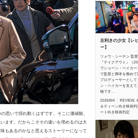
左利きの少女【レ
ー】
ツォウ・シーチン 監
『テイクアウト』（20
でショーン・ベイカー
で監督と脚本を務めて
プロデューサーとして
ン・ベイカーを支えて
物です…
2026/8/4
REVIEW
,
＆ティーン向き映画判
ート向き映画判定
つの思いで揺れ動くはずです。そこに価値観、
思います。だからこそその違いを埋めるのは大
意味もあるのかなと思えるストーリーになって