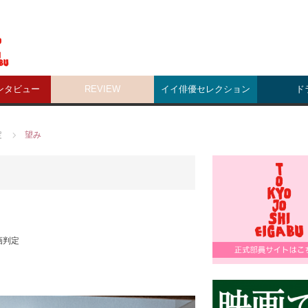
ンタビュー
REVIEW
イイ俳優セレクション
ド
定
望み
画判定