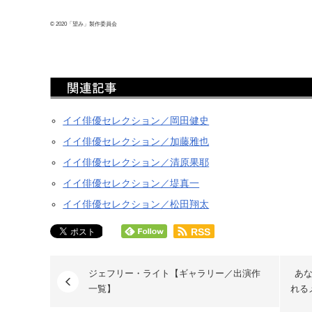
© 2020「望み」製作委員会
イイ俳優セレクション／岡田健史
イイ俳優セレクション／加藤雅也
イイ俳優セレクション／清原果耶
イイ俳優セレクション／堤真一
イイ俳優セレクション／松田翔太
RSS
ジェフリー・ライト【ギャラリー／出演作
あ
一覧】
れる