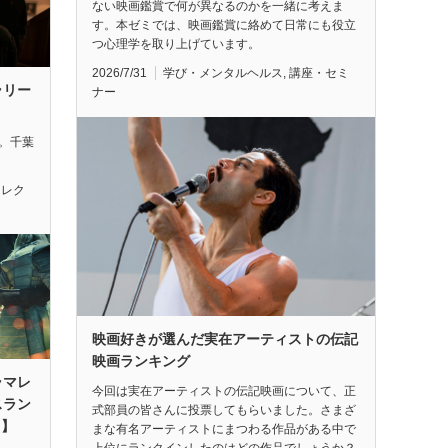
ない映画鑑賞で何が異なるのかを一緒に考えま
す。本ゼミでは、映画鑑賞に絡めて日常にも役立
つ心理学を取り上げています。
2026/7/31
学び・メンタルヘルス
,
講座・セミ
ラリー
ナー
れ。千葉
セレク
映画好きが選んだ実在アーティストの伝記
映画ランキング
ラマレ
今回は実在アーティストの伝記映画について、正
スラン
式部員の皆さんに投票してもらいました。さまざ
月】
まな有名アーティストにまつわる作品がある中で
上位にランクインしたのはどの作品でしょうか？