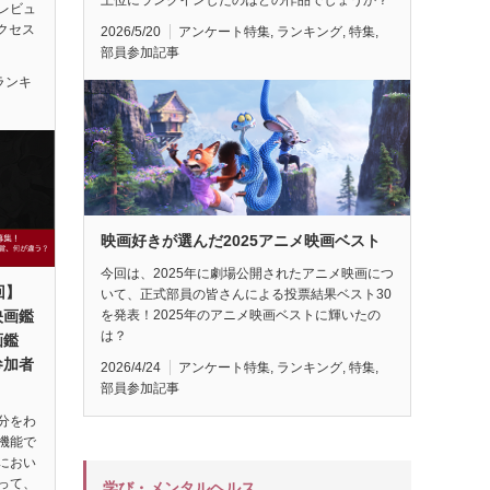
レビュ
アクセス
2026/5/20
アンケート特集
,
ランキング
,
特集
,
部員参加記事
ランキ
映画好きが選んだ2025アニメ映画ベスト
今回は、2025年に劇場公開されたアニメ映画につ
回】
いて、正式部員の皆さんによる投票結果ベスト30
映画鑑
を発表！2025年のアニメ映画ベストに輝いたの
は？
画鑑
参加者
2026/4/24
アンケート特集
,
ランキング
,
特集
,
部員参加記事
分をわ
機能で
におい
って、
学び・メンタルヘルス