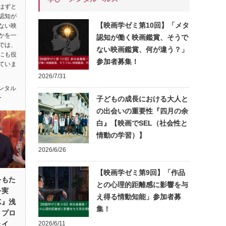
はずと
認知が
【映画学ゼミ第10回】「メタ
ない映
かを一
認知が働く映画鑑賞、そうで
では、
ない映画鑑賞、何が違う？」
にも役
参加者募集！
ていま
2026/7/31
ンタル
ー
子どもの成長における大人と
の出会いの重要性『四月の余
白』【映画でSEL（社会性と
情動の学習）】
2026/6/26
【映画学ゼミ第9回】「作品
をもた
との心理的距離感に影響を与
を実
え得る情動知能」参加者募
K』浅
集！
・プロ
ェイ
2026/6/11