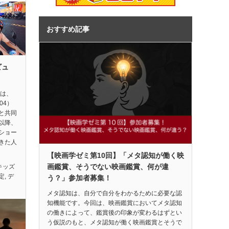
おすすめ記事
ビュ
督は、
04）
と共同
以降、
ショー
きた人
【映画学ゼミ第10回】「メタ認知が働く映
画鑑賞、そうでない映画鑑賞、何が違
キッズ
定
,
デ
う？」参加者募集！
メタ認知は、自分で自分をわかるために必要な認
知機能です。今回は、映画鑑賞においてメタ認知
の働きによって、鑑賞後の印象が変わるはずとい
う仮説のもと、メタ認知が働く映画鑑賞とそうで