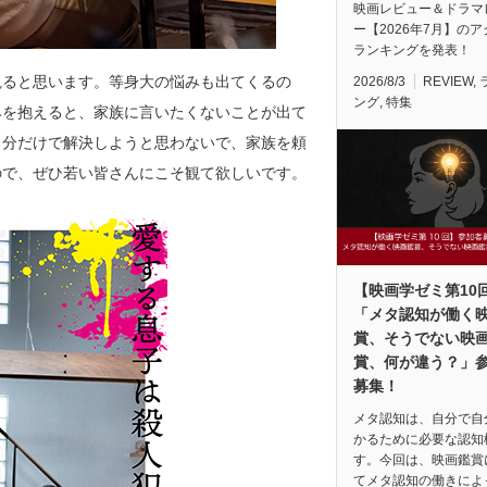
映画レビュー＆ドラマ
ー【2026年7月】の
ランキングを発表！
観ると思います。等身大の悩みも出てくるの
2026/8/3
REVIEW
,
ング
,
特集
みを抱えると、家族に言いたくないことが出て
自分だけで解決しようと思わないで、家族を頼
ので、ぜひ若い皆さんにこそ観て欲しいです。
【映画学ゼミ第10
「メタ認知が働く
賞、そうでない映
賞、何が違う？」
募集！
メタ認知は、自分で自
かるために必要な認知
す。今回は、映画鑑賞
てメタ認知の働きによ