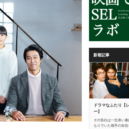
新着記事
ドラマなふたり【
ー】
その告白は一生添い遂
もりでいた相手の自信