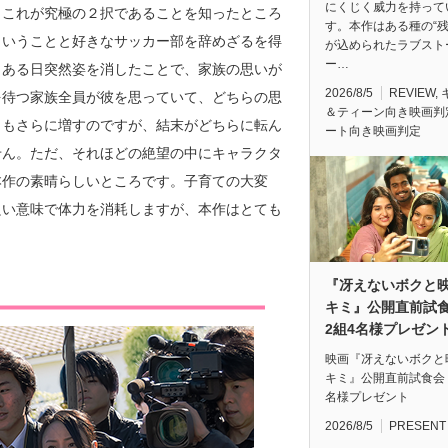
にくじく威力を持って
、これが究極の２択であることを知ったところ
す。本作はある種の“残
ということと好きなサッカー部を辞めざるを得
が込められたラブスト
ー…
、ある日突然姿を消したことで、家族の思いが
2026/8/5
REVIEW
,
を待つ家族全員が彼を思っていて、どちらの思
＆ティーン向き映画判
さもさらに増すのですが、結末がどちらに転ん
ート向き映画判定
せん。ただ、それほどの絶望の中にキャラクタ
本作の素晴らしいところです。子育ての大変
良い意味で体力を消耗しますが、本作はとても
『冴えないボクと
キミ』公開直前
2組4名様プレゼン
映画『冴えないボクと
キミ』公開直前試食会
名様プレゼント
2026/8/5
PRESENT