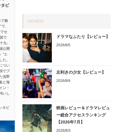
ンタビ
体で魅
REVIEW
”で、
祭でセ
ドラマなふたり【レビュー】
ヵ国で
十九-
2026/8/5
劇場公開
）”エ
した。
につい
演でプ
左利きの少女【レビュー】
た浅野
2026/8/4
集と海
イン・
伺いし
ンタビ
映画レビュー＆ドラマレビュ
ー総合アクセスランキング
【2026年7月】
2026/8/3