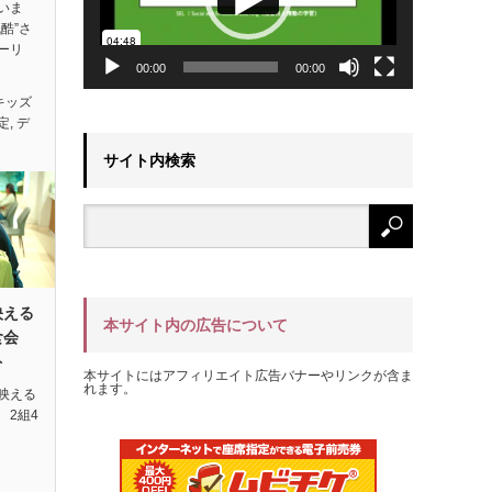
いま
酷”さ
ーリ
00:00
00:00
キッズ
定
,
デ
サイト内検索
映える
本サイト内の広告について
試食会
ト
本サイトにはアフィリエイト広告バナーやリンクが含ま
れます。
映える
 2組4