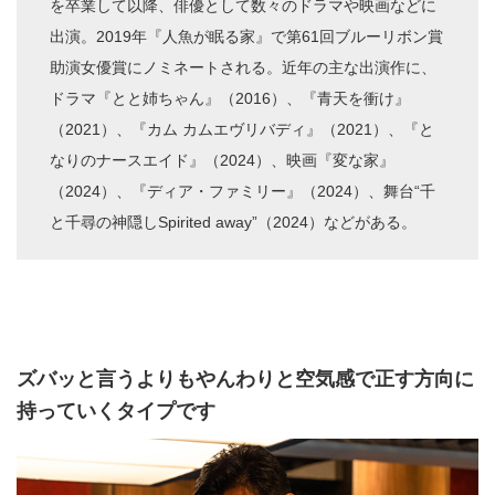
を卒業して以降、俳優として数々のドラマや映画などに
出演。2019年『人魚が眠る家』で第61回ブルーリボン賞
助演女優賞にノミネートされる。近年の主な出演作に、
ドラマ『とと姉ちゃん』（2016）、『青天を衝け』
（2021）、『カム カムエヴリバディ』（2021）、『と
なりのナースエイド』（2024）、映画『変な家』
（2024）、『ディア・ファミリー』（2024）、舞台“千
と千尋の神隠しSpirited away”（2024）などがある。
ズバッと言うよりもやんわりと空気感で正す方向に
持っていくタイプです