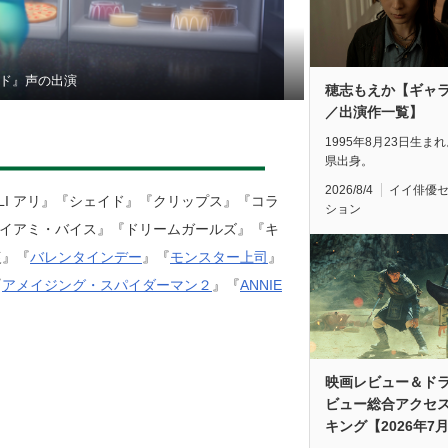
ド』声の出演
穂志もえか【ギャ
／出演作一覧】
1995年8月23日生ま
県出身。
2026/8/4
イイ俳優
I アリ』『シェイド』『クリップス』『コラ
ション
マイアミ・バイス』『ドリームガールズ』『キ
復』『
バレンタインデー
』『
モンスター上司
』
『
アメイジング・スパイダーマン２
』『
ANNIE
映画レビュー＆ド
ビュー総合アクセ
キング【2026年7