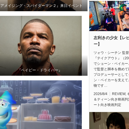
『アメイジング・スパイダーマン２』来日イベント
左利きの少女【レ
ー】
ツォウ・シーチン 監
『テイクアウト』（20
でショーン・ベイカー
で監督と脚本を務めて
『ベイビー・ドライバー』
プロデューサーとして
ン・ベイカーを支えて
物です…
2026/8/4
REVIEW
,
＆ティーン向き映画判
ート向き映画判定