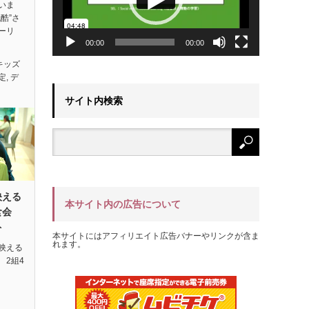
いま
酷”さ
ーリ
00:00
00:00
キッズ
定
,
デ
サイト内検索
映える
本サイト内の広告について
試食会
ト
本サイトにはアフィリエイト広告バナーやリンクが含ま
れます。
映える
 2組4