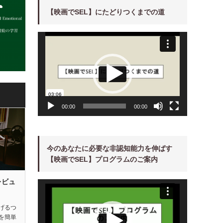
【映画でSEL】にたどりつくまでの道
動
画
プ
レ
ー
ヤ
ー
00:00
00:00
今のあなたに必要な非認知能力を伸ばす
【映画でSEL】プログラムのご案内
レビュ
動
画
プ
レ
ー
げるつ
ヤ
を簡単
ー