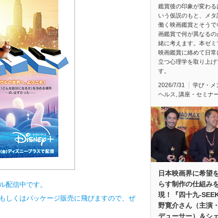
鑑賞後の印象が変わる
いう仮説のもと、メタ
働く映画鑑賞とそうで
画鑑賞で何が異なるの
緒に考えます。本ゼミ
映画鑑賞に絡めて日常
立つ心理学を取り上げ
す。
2026/7/31
学び・メ
ヘルス
,
講座・セミナ
日本映画界に希望
らす制作の仕組み
タル配信中です。
現！『四十九-SEE
信もしくはパッケージ販売に飛びますので、ぜ
野寛介さん（主演
デューサー）＆シ