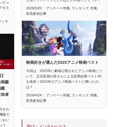
レビュ
アクセス
2026/5/20
アンケート特集
,
ランキング
,
特集
,
部員参加記事
ランキ
映画好きが選んだ2025アニメ映画ベスト
今回は、2025年に劇場公開されたアニメ映画につ
回】
いて、正式部員の皆さんによる投票結果ベスト30
映画鑑
を発表！2025年のアニメ映画ベストに輝いたの
は？
画鑑
参加者
2026/4/24
アンケート特集
,
ランキング
,
特集
,
部員参加記事
分をわ
機能で
におい
って、
学び・メンタルヘルス