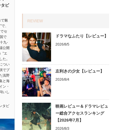
ンタビ
体で魅
REVIEW
”で、
祭でセ
ドラマなふたり【レビュー】
ヵ国で
十九-
2026/8/5
劇場公開
）”エ
した。
につい
演でプ
左利きの少女【レビュー】
た浅野
2026/8/4
集と海
イン・
伺いし
ンタビ
映画レビュー＆ドラマレビュ
ー総合アクセスランキング
【2026年7月】
2026/8/3