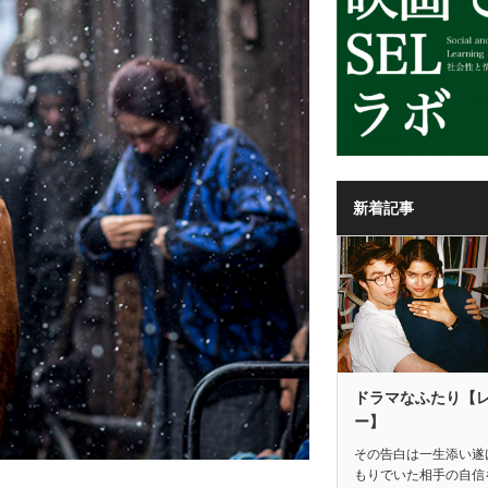
新着記事
ドラマなふたり【
ー】
その告白は一生添い遂
もりでいた相手の自信