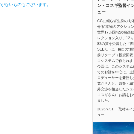
信がないものもございます。
ン・コスギ監督イ
ュー
CGに頼らず生身の肉
せる“本物のアクション
世界17ヵ国42の映画
レクション入り、12
82の賞を受賞した『四
SEEK』は、独自の“
前リクープ（投資回収
コシステムで作られま
今回は、このシステム
てのお話を中心に、主
ロデューサーを兼務し
寛介さんと、監督・編
外交渉を担当したシェ
コスギさんにお話をお
ました。
2026/7/31
取材＆イ
ュー