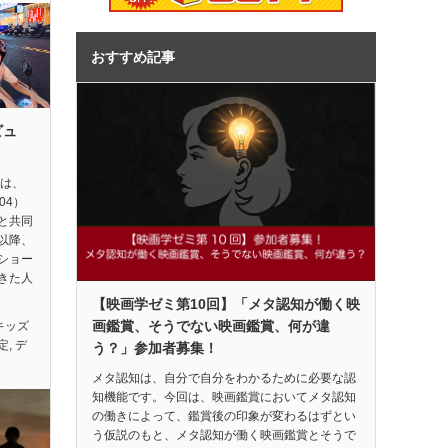
おすすめ記事
ビュ
督は、
04）
と共同
以降、
ショー
きた人
【映画学ゼミ第10回】「メタ認知が働く映
画鑑賞、そうでない映画鑑賞、何が違
キッズ
定
,
デ
う？」参加者募集！
メタ認知は、自分で自分をわかるために必要な認
知機能です。今回は、映画鑑賞においてメタ認知
の働きによって、鑑賞後の印象が変わるはずとい
う仮説のもと、メタ認知が働く映画鑑賞とそうで