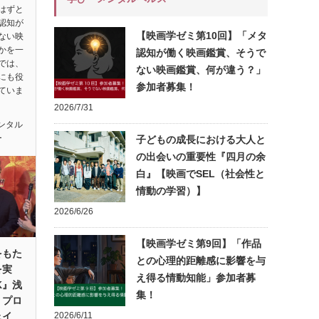
はずと
認知が
【映画学ゼミ第10回】「メタ
ない映
かを一
認知が働く映画鑑賞、そうで
では、
ない映画鑑賞、何が違う？」
にも役
参加者募集！
ていま
2026/7/31
ンタル
ー
子どもの成長における大人と
の出会いの重要性『四月の余
白』【映画でSEL（社会性と
情動の学習）】
2026/6/26
【映画学ゼミ第9回】「作品
をもた
との心理的距離感に影響を与
を実
え得る情動知能」参加者募
K』浅
集！
・プロ
ェイ
2026/6/11