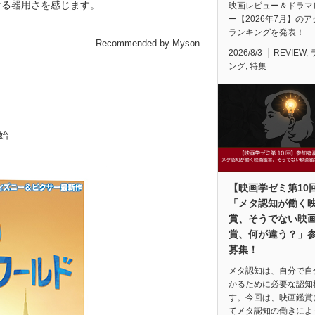
ける器用さを感じます。
映画レビュー＆ドラマ
ー【2026年7月】の
ランキングを発表！
Recommended by Myson
2026/8/3
REVIEW
,
ング
,
特集
始
【映画学ゼミ第10
「メタ認知が働く
賞、そうでない映
賞、何が違う？」
募集！
メタ認知は、自分で自
かるために必要な認知
す。今回は、映画鑑賞
てメタ認知の働きによ