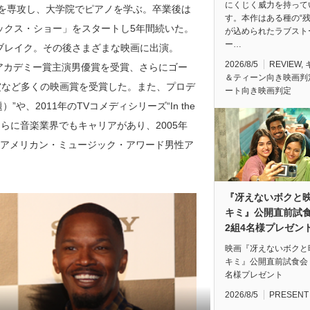
にくじく威力を持って
音楽を専攻し、大学院でピアノを学ぶ。卒業後は
す。本作はある種の“残
ックス・ショー」をスタートし5年間続いた。
が込められたラブスト
ー…
てブレイク。その後さまざまな映画に出演。
2026/8/5
REVIEW
,
、アカデミー賞主演男優賞を受賞、さらにゴー
＆ティーン向き映画判
賞など多くの映画賞を受賞した。また、プロデ
ート向き映画判定
）”や、2011年のTVコメディシリーズ“In the
務めた。さらに音楽業界でもキャリアがあり、2005年
売り上げ、アメリカン・ミュージック・アワード男性ア
『冴えないボクと
キミ』公開直前
2組4名様プレゼン
映画『冴えないボクと
キミ』公開直前試食会
名様プレゼント
2026/8/5
PRESENT