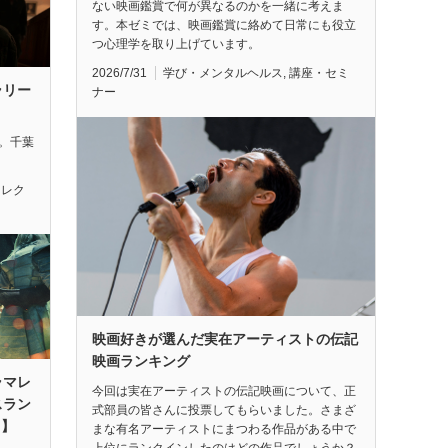
ない映画鑑賞で何が異なるのかを一緒に考えま
す。本ゼミでは、映画鑑賞に絡めて日常にも役立
つ心理学を取り上げています。
2026/7/31
学び・メンタルヘルス
,
講座・セミ
ラリー
ナー
れ。千葉
セレク
映画好きが選んだ実在アーティストの伝記
映画ランキング
ラマレ
今回は実在アーティストの伝記映画について、正
スラン
式部員の皆さんに投票してもらいました。さまざ
月】
まな有名アーティストにまつわる作品がある中で
上位にランクインしたのはどの作品でしょうか？