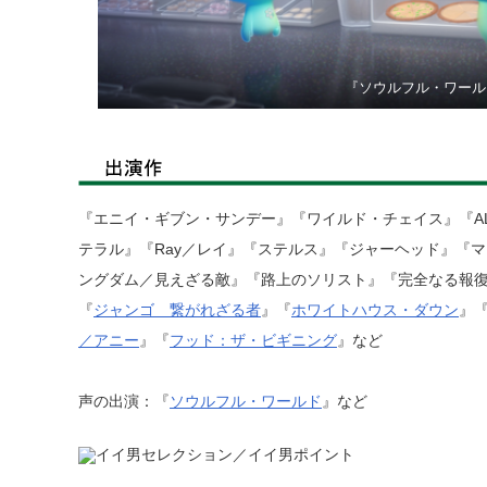
『ソウルフル・ワール
『エニイ・ギブン・サンデー』『ワイルド・チェイス』『AL
テラル』『Ray／レイ』『ステルス』『ジャーヘッド』『
ングダム／見えざる敵』『路上のソリスト』『完全なる報
『
ジャンゴ 繋がれざる者
』『
ホワイトハウス・ダウン
』
／アニー
』『
フッド：ザ・ビギニング
』など
声の出演：『
ソウルフル・ワールド
』など