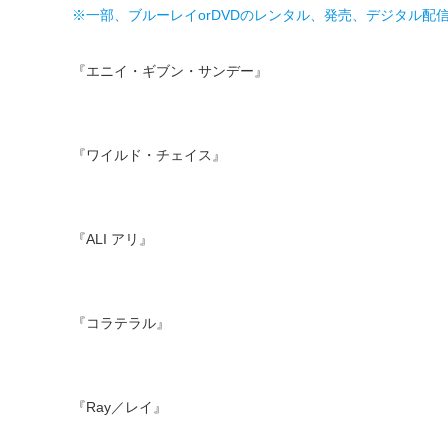
※一部、ブルーレイorDVDのレンタル、発売、デジタル配
『エニイ・ギブン・サンデー』
『ワイルド・チェイス』
『ALI アリ』
『コラテラル』
『Ray／レイ』