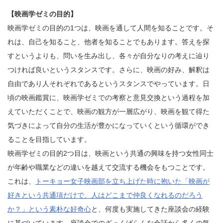
【映画学ゼミの目的】
映画学ゼミの目的の1つは、映画を通して人間を知ることです。そ
れは、自己を知ること、他者を知ることでもあります。答えを探
すというよりも、問いを生み出し、各々が自分なりの考えに辿り
つければ良いというスタンスです。さらに、映画の好み、解釈は
自由であり人それぞれであるというスタンスでやっています。日
頃の映画鑑賞に、映画学ゼミでの考察と意見交換という過程を加
えていただくことで、映画の観方が一層広がり、映画を観て得た
気づきによって自分の生活が豊かになっていくという循環ができ
ることを目指しています。
映画学ゼミの目的2つ目は、映画という共通の興味を持つ女性同士
が年齢や職業などの違いを越えて交流する機会をもつことです。
これは、
トーキョー女子映画部を立ち上げた時に抱いた「映画が
好きという共通項だけで、人はどこまで仲良くなれるのだろう
か？」という素朴な好奇心
と、何度も実施してきた座談会の経験
に基づいています。座談会でのざっくばらんな会話から多くの気