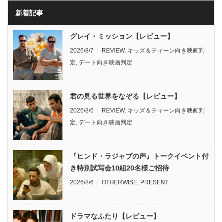
新着記事
グレイ・ミッション【レビュー】
2026/8/7
REVIEW
,
キッズ＆ティーン向き映画判
定
,
デート向き映画判定
君の見る世界をなぞる【レビュー】
2026/8/6
REVIEW
,
キッズ＆ティーン向き映画判
定
,
デート向き映画判定
『ヒンド・ラジャブの声』トークイベント付
き特別試写会10組20名様ご招待
2026/8/6
OTHERWISE
,
PRESENT
ドラマなふたり【レビュー】