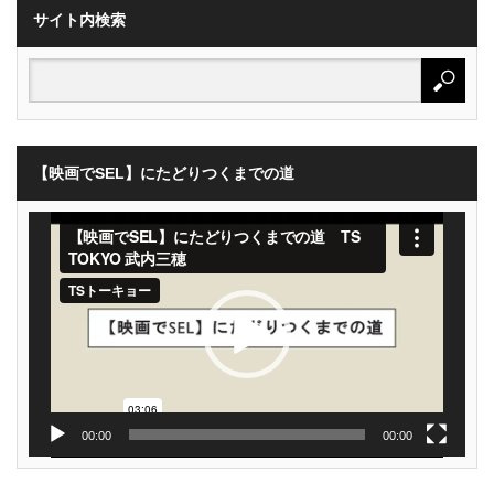
サイト内検索
【映画でSEL】にたどりつくまでの道
動
画
プ
レ
ー
ヤ
ー
00:00
00:00