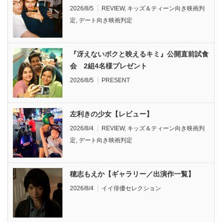
2026/8/5
REVIEW
,
キッズ＆ティーン向き映画判
定
,
デート向き映画判定
『冴えないボクと映えるキミ』公開直前試食
会 2組4名様プレゼント
2026/8/5
PRESENT
左利きの少女【レビュー】
2026/8/4
REVIEW
,
キッズ＆ティーン向き映画判
定
,
デート向き映画判定
穂志もえか【ギャラリー／出演作一覧】
2026/8/4
イイ俳優セレクション