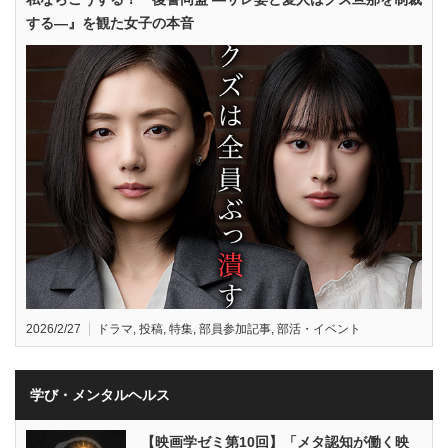
する—』を観た女子の本音
2026/2/27
ドラマ
,
投稿
,
特集
,
部員参加記事
,
部活・イベント
学び・メンタルヘルス
【映画学ゼミ第10回】「メタ認知が働く映