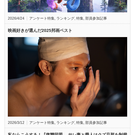
2026/4/24
アンケート特集
,
ランキング
,
特集
,
部員参加記事
映画好きが選んだ2025邦画ベスト
2026/3/12
アンケート特集
,
ランキング
,
特集
,
部員参加記事
私ならこうする！『復讐同盟 —サレ妻と愛人はクズ旦那を制裁