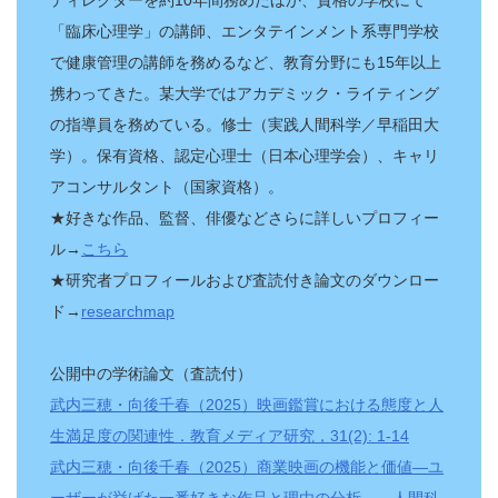
「臨床心理学」の講師、エンタテインメント系専門学校
で健康管理の講師を務めるなど、教育分野にも15年以上
携わってきた。某大学ではアカデミック・ライティング
の指導員を務めている。修士（実践人間科学／早稲田大
学）。保有資格、認定心理士（日本心理学会）、キャリ
アコンサルタント（国家資格）。
★好きな作品、監督、俳優などさらに詳しいプロフィー
ル→
こちら
★研究者プロフィールおよび査読付き論文のダウンロー
ド→
researchmap
公開中の学術論文（査読付）
武内三穂・向後千春（2025）映画鑑賞における態度と人
生満足度の関連性．教育メディア研究，31(2): 1-14
武内三穂・向後千春（2025）商業映画の機能と価値—ユ
ーザーが挙げた一番好きな作品と理由の分析—．人間科