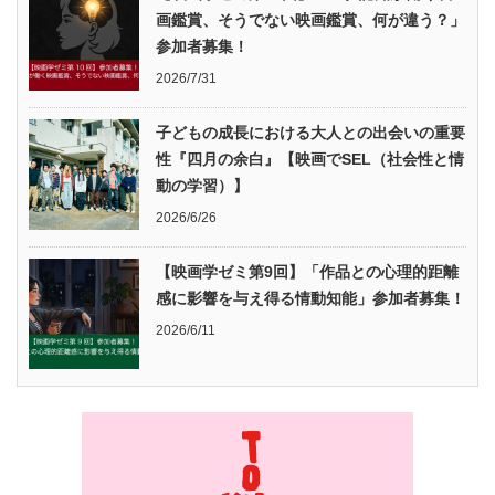
画鑑賞、そうでない映画鑑賞、何が違う？」
参加者募集！
2026/7/31
子どもの成長における大人との出会いの重要
性『四月の余白』【映画でSEL（社会性と情
動の学習）】
2026/6/26
【映画学ゼミ第9回】「作品との心理的距離
感に影響を与え得る情動知能」参加者募集！
2026/6/11