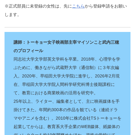
※正式部員に未登録の女性は、先に
こちら
から登録申請をお願い
します。
講師：トーキョー女子映画部主宰マイソンこと武内三穂
のプロフィール
同志社大学文学部英文学科を卒業。2018年、心理学を学
ぶために、働きながら武蔵野大学（通信制）に３年次編
入。2020年、早稲田大学大学院に進学し、2026年2月現
在、早稲田大学大学院人間科学研究科博士後期課程に
て、教育における商業映画の活用を研究中。
25年以上、ライター、編集者として、主に映画媒体を手
掛けてきた。年間約300本の作品を観ている（連続ドラ
マやアニメを含む）。2010年に株式会社TSトーキョーを
起業してからは、教育系大手企業のWEB媒体、紙媒体の
ディレクターを約10年間務めたほか、資格の学校にて