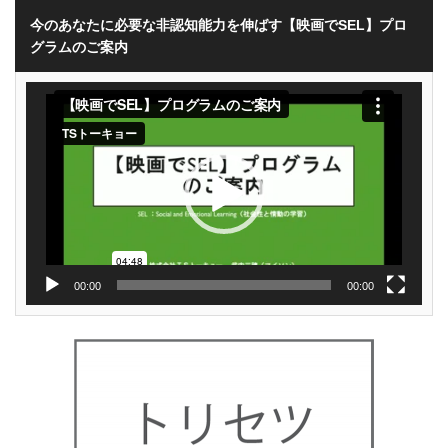
今のあなたに必要な非認知能力を伸ばす【映画でSEL】プロ
グラムのご案内
動
画
プ
レ
ー
ヤ
ー
00:00
00:00