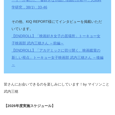
学研究，38(1) : 33-46
その他、KIQ REPORT様にてインタビューを掲載いただ
いています。
【ENDROLL】「映画好き女子の居場所」トーキョー女
子映画部 武内三穂さん ～前編～
【ENDROLL】「アカデミックに切り開く、映画鑑賞の
新しい視点」トーキョー女子映画部 武内三穂さん ～後編
～
皆さんにお会いできるのを楽しみにしています！by マイソンこと
武内三穂
【2026年度実施スケジュール】