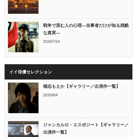
戦争で歪む人の心理―当事者だけが知る残酷
な真実―
2026/7/24
イイ俳優セレクション
穂志もえか【ギャラリー／出演作一覧】
2026/8/4
ジャンカルロ・エスポジート【ギャラリー／
出演作一覧】