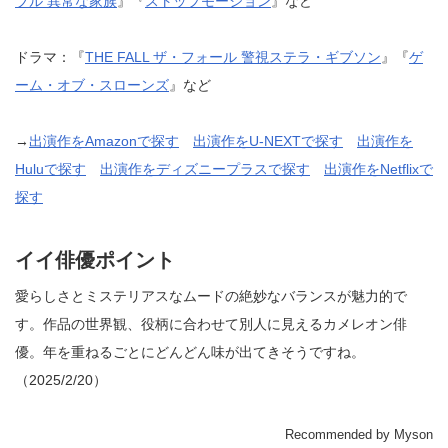
ブル 異常な家族
』『
ストップモーション
』など
ドラマ：『
THE FALL ザ・フォール 警視ステラ・ギブソン
』『
ゲ
ーム・オブ・スローンズ
』など
→
出演作をAmazonで探す
出演作をU-NEXTで探す
出演作を
Huluで探す
出演作をディズニープラスで探す
出演作をNetflixで
探す
イイ俳優ポイント
愛らしさとミステリアスなムードの絶妙なバランスが魅力的で
す。作品の世界観、役柄に合わせて別人に見えるカメレオン俳
優。年を重ねるごとにどんどん味が出てきそうですね。
（2025/2/20）
Recommended by Myson