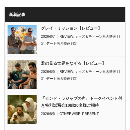
新着記事
グレイ・ミッション【レビュー】
2026/8/7
REVIEW
,
キッズ＆ティーン向き映画判
定
,
デート向き映画判定
君の見る世界をなぞる【レビュー】
2026/8/6
REVIEW
,
キッズ＆ティーン向き映画判
定
,
デート向き映画判定
『ヒンド・ラジャブの声』トークイベント付
き特別試写会10組20名様ご招待
2026/8/6
OTHERWISE
,
PRESENT