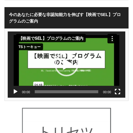
今のあなたに必要な非認知能力を伸ばす【映画でSEL】プロ
グラムのご案内
動
画
プ
レ
ー
ヤ
ー
00:00
00:00