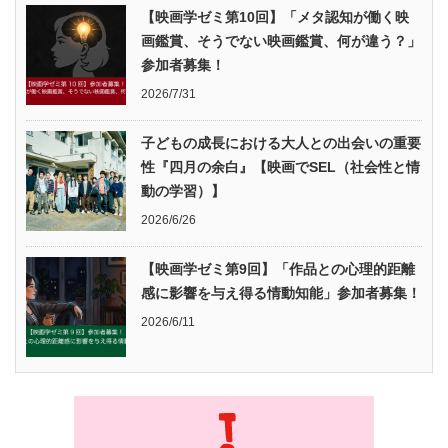
【映画学ゼミ第10回】「メタ認知が働く映
画鑑賞、そうでない映画鑑賞、何が違う？」
参加者募集！
2026/7/31
子どもの成長における大人との出会いの重要
性『四月の余白』【映画でSEL（社会性と情
動の学習）】
2026/6/26
【映画学ゼミ第9回】「作品との心理的距離
感に影響を与え得る情動知能」参加者募集！
2026/6/11