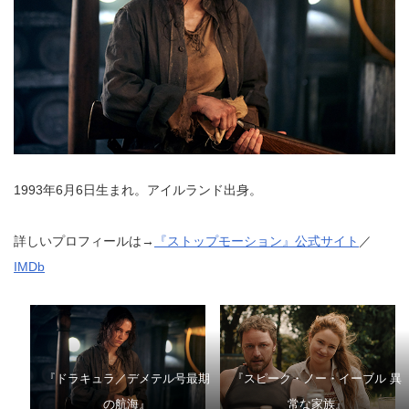
1993年6月6日生まれ。アイルランド出身。
詳しいプロフィールは→
『ストップモーション』公式サイト
／
IMDb
『ドラキュラ／デメテル号最期
『スピーク・ノー・イーブル 異
の航海』
常な家族』