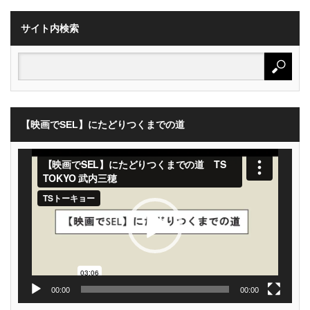
サイト内検索
【映画でSEL】にたどりつくまでの道
動
画
プ
レ
ー
ヤ
ー
00:00
00:00