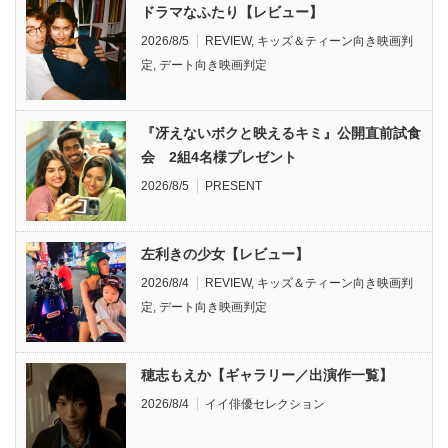
ドラマなふたり【レビュー】
2026/8/5
REVIEW
,
キッズ＆ティーン向き映画判
定
,
デート向き映画判定
『冴えないボクと映えるキミ』公開直前試食
会 2組4名様プレゼント
2026/8/5
PRESENT
左利きの少女【レビュー】
2026/8/4
REVIEW
,
キッズ＆ティーン向き映画判
定
,
デート向き映画判定
穂志もえか【ギャラリー／出演作一覧】
2026/8/4
イイ俳優セレクション