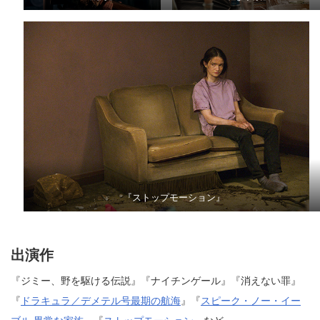
『ストップモーション』
出演作
『ジミー、野を駆ける伝説』『ナイチンゲール』『消えない罪』
『
ドラキュラ／デメテル号最期の航海
』『
スピーク・ノー・イー