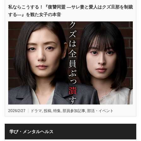
私ならこうする！『復讐同盟 —サレ妻と愛人はクズ旦那を制裁
する—』を観た女子の本音
2026/2/27
ドラマ
,
投稿
,
特集
,
部員参加記事
,
部活・イベント
学び・メンタルヘルス