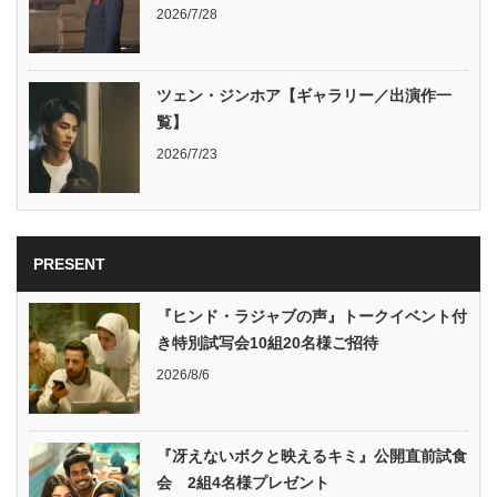
2026/7/28
ツェン・ジンホア【ギャラリー／出演作一
覧】
2026/7/23
PRESENT
『ヒンド・ラジャブの声』トークイベント付
き特別試写会10組20名様ご招待
2026/8/6
『冴えないボクと映えるキミ』公開直前試食
会 2組4名様プレゼント