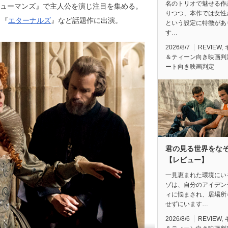
名のトリオで魅せる作
マ『ヒューマンズ』で主人公を演じ注目を集める。
りつつ、本作では女性
』『
エターナルズ
』など話題作に出演。
という設定に特徴があ
す…
2026/8/7
REVIEW
,
＆ティーン向き映画判
ート向き映画判定
君の見る世界をな
【レビュー】
一見恵まれた環境にい
ゾは、自分のアイデン
ィに悩まされ、居場所
せずにいます…
2026/8/6
REVIEW
,