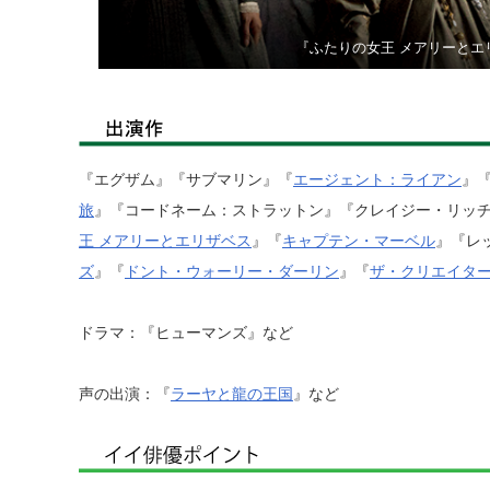
『ふたりの女王 メアリーとエ
『エグザム』『サブマリン』『
エージェント：ライアン
』
旅
』『コードネーム：ストラットン』『クレイジー・リッ
王 メアリーとエリザベス
』『
キャプテン・マーベル
』『レ
ズ
』『
ドント・ウォーリー・ダーリン
』『
ザ・クリエイタ
ドラマ：『ヒューマンズ』など
声の出演：『
ラーヤと龍の王国
』など