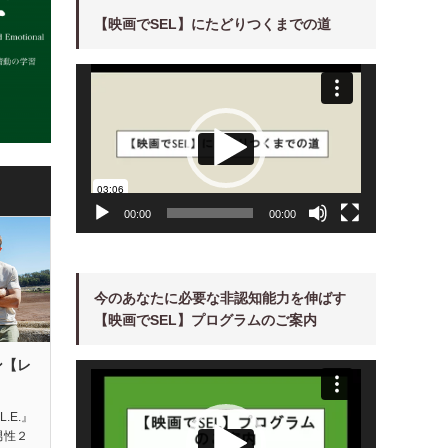
【映画でSEL】にたどりつくまでの道
動
画
プ
レ
ー
ヤ
ー
00:00
00:00
今のあなたに必要な非認知能力を伸ばす
【映画でSEL】プログラムのご案内
ン【レ
動
画
プ
レ
ー
L.E.』
ヤ
男性２
ー