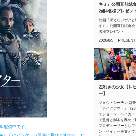
キミ』公開直前
2組4名様プレゼン
映画『冴えないボクと
キミ』公開直前試食会
名様プレゼント
2026/8/5
PRESENT
左利きの少女【レ
ー】
ツォウ・シーチン 監
『テイクアウト』（20
でショーン・ベイカー
で監督と脚本を務めて
プロデューサーとして
タル配信中です。
ン・ベイカーを支えて
信もしくはパッケージ販売に飛びますので、ぜ