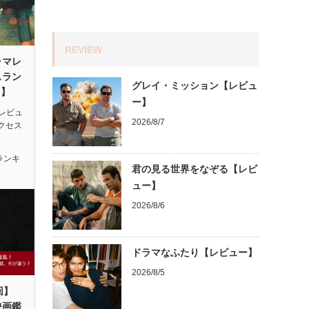
REVIEW
ラマレ
スラン
グレイ・ミッション【レビュ
月】
ー】
レビュ
2026/8/7
アクセス
ランキ
君の見る世界をなぞる【レビ
ュー】
2026/8/6
ドラマなふたり【レビュー】
2026/8/5
回】
映画鑑