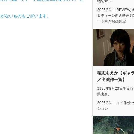
物です…
2026/8/4
REVIEW
,
信がないものもございます。
＆ティーン向き映画判
ート向き映画判定
穂志もえか【ギャ
／出演作一覧】
1995年8月23日生ま
県出身。
2026/8/4
イイ俳優
ション