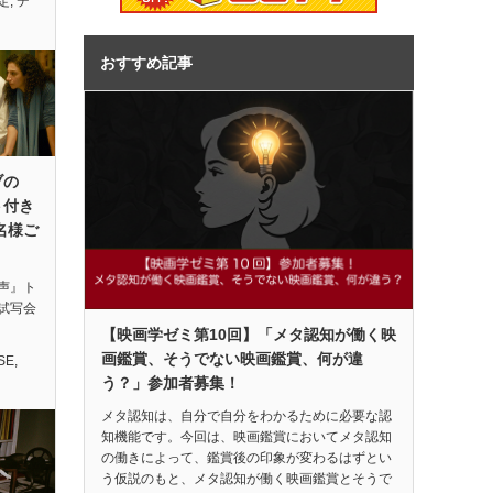
定
,
デ
おすすめ記事
ブの
ト付き
名様ご
声』ト
試写会
【映画学ゼミ第10回】「メタ認知が働く映
画鑑賞、そうでない映画鑑賞、何が違
SE
,
う？」参加者募集！
メタ認知は、自分で自分をわかるために必要な認
知機能です。今回は、映画鑑賞においてメタ認知
の働きによって、鑑賞後の印象が変わるはずとい
う仮説のもと、メタ認知が働く映画鑑賞とそうで