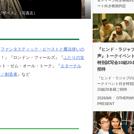
＆ティーン向き映画判
ート向き映画判定
リザベス』（写真左）
『
ファンタスティック・ビーストと魔法使いの
『ヒンド・ラジャ
声』トークイベン
チ！』『ロンドン・フィールズ』『
ふたりの女
特別試写会10組20
ット・ゼム・オール・トーク』『
エターナル
招待
ー／創造者
』など
『ヒンド・ラジャブの
ークイベント付き特別
10組20名様ご招待
2026/8/6
OTHERWI
PRESENT