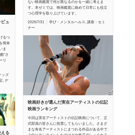
ない映画鑑賞で何が異なるのかを一緒に考えま
す。本ゼミでは、映画鑑賞に絡めて日常にも役立
つ心理学を取り上げています。
レビュ
2026/7/31
学び・メンタルヘルス
,
講座・セミ
ナー
げるつ
を簡単
いま
酷”さ
ーリ
キッズ
定
,
デ
映画好きが選んだ実在アーティストの伝記
映画ランキング
今回は実在アーティストの伝記映画について、正
式部員の皆さんに投票してもらいました。さまざ
まな有名アーティストにまつわる作品がある中で
映える
上位にランクインしたのはどの作品でしょうか？