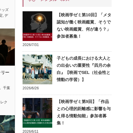
キッズ
【映画学ゼミ第10回】「メタ
定
,
デ
認知が働く映画鑑賞、そうで
ない映画鑑賞、何が違う？」
参加者募集！
2026/7/31
子どもの成長における大人と
の出会いの重要性『四月の余
ラリー
白』【映画でSEL（社会性と
情動の学習）】
れ。千葉
2026/6/26
【映画学ゼミ第9回】「作品
セレク
との心理的距離感に影響を与
え得る情動知能」参加者募
集！
2026/6/11