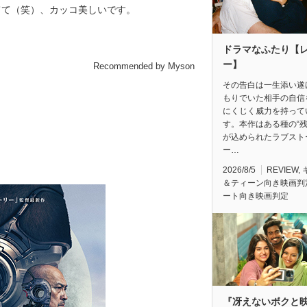
てて（笑）、カッコ美しいです。
ドラマなふたり【
ー】
Recommended by Myson
その告白は一生添い遂
もりでいた相手の自信
にくじく威力を持って
す。本作はある種の“残
が込められたラブスト
ー…
2026/8/5
REVIEW
,
＆ティーン向き映画判
ート向き映画判定
『冴えないボクと