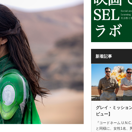
新着記事
グレイ・ミッショ
ビュー】
『コードネーム U.N.C.
と同様に、女性1名、