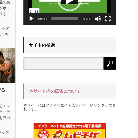
品であ
がボス
りま
00:00
00:00
キッズ
定
,
デ
サイト内検索
ぞる
本サイト内の広告について
本サイトにはアフィリエイト広告バナーやリンクが含ま
るエン
れます。
ティテ
を見出
キッズ