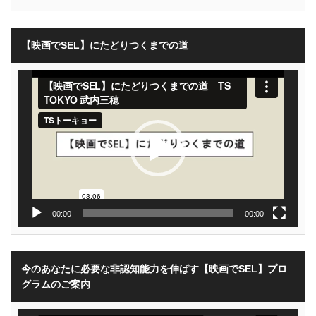
【映画でSEL】にたどりつくまでの道
動
画
プ
レ
ー
ヤ
ー
00:00
00:00
今のあなたに必要な非認知能力を伸ばす【映画でSEL】プロ
グラムのご案内
動