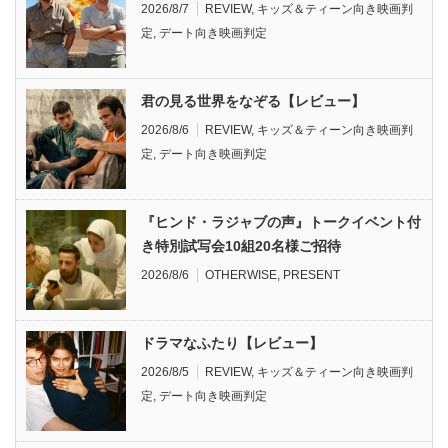
2026/8/7
REVIEW
,
キッズ＆ティーン向き映画判
定
,
デート向き映画判定
君の見る世界をなぞる【レビュー】
2026/8/6
REVIEW
,
キッズ＆ティーン向き映画判
定
,
デート向き映画判定
『ヒンド・ラジャブの声』トークイベント付
き特別試写会10組20名様ご招待
2026/8/6
OTHERWISE
,
PRESENT
ドラマなふたり【レビュー】
2026/8/5
REVIEW
,
キッズ＆ティーン向き映画判
定
,
デート向き映画判定