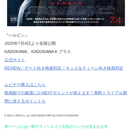
『ハルビン』
2025年7月4日より全国公開
KADOKAWA、KADOKAWA K プラス
公式サイト
REVIEW／デート向き映画判定／キッズ＆ティーン向き映画判定
ムビチケ購入はこちら
映画館での鑑賞にU-NEXTポイントが使えます！無料トライアル期
間に使えるポイントも
© 2024 CJ ENM Co., Ltd., HIVE MEDIA CORP ALL RIGHTS RESERVED
本ページには一部アフィリエイト広告のリンクが含まれます。