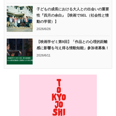
子どもの成長における大人との出会いの重要
性『四月の余白』【映画でSEL（社会性と情
動の学習）】
2026/6/26
【映画学ゼミ第9回】「作品との心理的距離
感に影響を与え得る情動知能」参加者募集！
2026/6/11