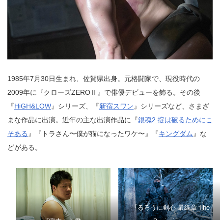
1985年7月30日生まれ、佐賀県出身。元格闘家で、現役時代の
2009年に『クローズZEROⅡ』で俳優デビューを飾る。その後
『
HiGH&LOW
』シリーズ、『
新宿スワン
』シリーズなど、さまざ
まな作品に出演。近年の主な出演作品に『
銀魂2 掟は破るためにこ
そある
』『トラさん〜僕が猫になったワケ〜』『
キングダム
』な
どがある。
『るろうに剣心 最終章 The