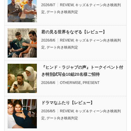
2026/8/7
REVIEW
,
キッズ＆ティーン向き映画判
定
,
デート向き映画判定
君の見る世界をなぞる【レビュー】
2026/8/6
REVIEW
,
キッズ＆ティーン向き映画判
定
,
デート向き映画判定
『ヒンド・ラジャブの声』トークイベント付
き特別試写会10組20名様ご招待
2026/8/6
OTHERWISE
,
PRESENT
ドラマなふたり【レビュー】
2026/8/5
REVIEW
,
キッズ＆ティーン向き映画判
定
,
デート向き映画判定