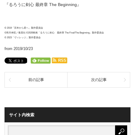
『るろうに剣心 最終章 The Beginning』
© 2019「宮本から君へ」製作委員会
©和月伸宏／集英社 ©2020映画「るろうに剣心 最終章 The Final/The Beginning」製作委員会
© 2023「ヴィレッジ」製作委員会
from 2019/10/23
RSS
前の記事
次の記事
サイト内検索