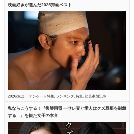
映画好きが選んだ2025邦画ベスト
2026/3/12
アンケート特集
,
ランキング
,
特集
,
部員参加記事
私ならこうする！『復讐同盟 —サレ妻と愛人はクズ旦那を制裁
する—』を観た女子の本音