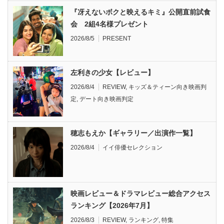
『冴えないボクと映えるキミ』公開直前試食
会 2組4名様プレゼント
2026/8/5
PRESENT
左利きの少女【レビュー】
2026/8/4
REVIEW
,
キッズ＆ティーン向き映画判
定
,
デート向き映画判定
穂志もえか【ギャラリー／出演作一覧】
2026/8/4
イイ俳優セレクション
映画レビュー＆ドラマレビュー総合アクセス
ランキング【2026年7月】
2026/8/3
REVIEW
,
ランキング
,
特集