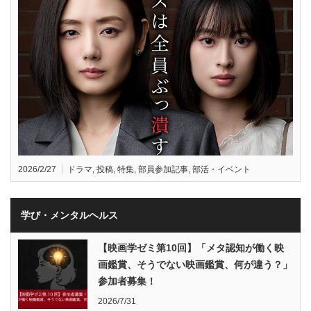
2026/2/27
ドラマ
,
投稿
,
特集
,
部員参加記事
,
部活・イベント
学び・メンタルヘルス
【映画学ゼミ第10回】「メタ認知が働く映
画鑑賞、そうでない映画鑑賞、何が違う？」
参加者募集！
2026/7/31