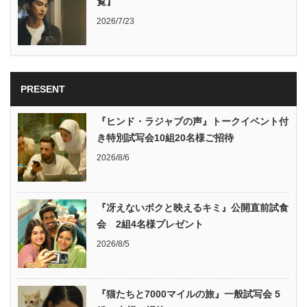
覧】
2026/7/23
PRESENT
『ヒンド・ラジャブの声』トークイベント付
き特別試写会10組20名様ご招待
2026/8/6
『冴えないボクと映えるキミ』公開直前試食
会 2組4名様プレゼント
2026/8/5
『猫たちと7000マイルの旅』一般試写会 5