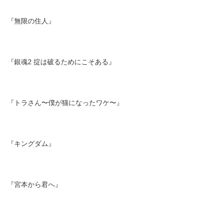
『無限の住人』
『銀魂2 掟は破るためにこそある』
『トラさん〜僕が猫になったワケ〜』
『キングダム』
『宮本から君へ』