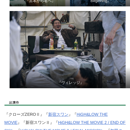
『宮本から君へ』
Beginning』
『ヴィレッジ』
『クローズZEROⅡ』『
新宿スワン
』『
HiGH&LOW THE
MOVIE
』『新宿スワンⅡ』『
HiGH&LOW THE MOVIE 2 / END OF