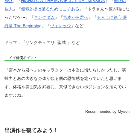
SKY
』『
HiGH&LOW THE MOVIE 3 / FINAL MISSION
』『
無限の
住人
』『
銀魂2 掟は破るためにこそある
』『トラさん〜僕が猫にな
ったワケ〜』『
キングダム
』『
宮本から君へ
』『
るろうに剣心 最
終章 The Beginning
』『
ヴィレッジ
』など
ドラマ：『サンクチュアリ -聖域-』など
『宮本から君へ』のキャラクターは本当に憎たらしかったし、演
技力とあの大きな身体が観る側の恐怖感を煽っていたと思いま
す。体格や雰囲気を武器に、真似できないポジションを掴んでい
ますよね。
Recommended by Myson
出演作を観てみよう！