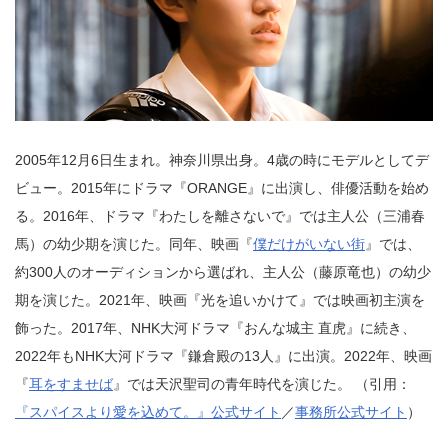
2005年12月6日生まれ。神奈川県出身。4歳の時にモデルとしてデ
ビュー。2015年にドラマ『ORANGE』に出演し、俳優活動を始め
る。2016年、ドラマ『わたしを離さないで』では主人公（三浦春
馬）の幼少期を演じた。同年、映画『
僕だけがいない街
』では、
約300人のオーディションから選ばれ、主人公（藤原竜也）の幼少
期を演じた。2021年、映画『光を追いかけて』では映画初主演を
飾った。2017年、NHK大河ドラマ『おんな城主 直虎』に続き、
2022年もNHK大河ドラマ『鎌倉殿の13人』に出演。2022年、映画
『
耳をすませば
』では天沢聖司の青年時代を演じた。 （引用：
『スパイスより愛を込めて。』公式サイト
／
事務所公式サイト
）