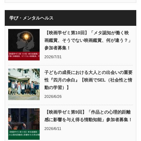
学び・メンタルヘルス
【映画学ゼミ第10回】「メタ認知が働く映
画鑑賞、そうでない映画鑑賞、何が違う？」
参加者募集！
2026/7/31
子どもの成長における大人との出会いの重要
性『四月の余白』【映画でSEL（社会性と情
動の学習）】
2026/6/26
【映画学ゼミ第9回】「作品との心理的距離
感に影響を与え得る情動知能」参加者募集！
2026/6/11