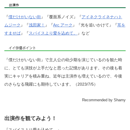
『
僕だけがいない街
』『覆面系ノイズ』『
アイネクライネナハト
ムジーク
』『
浅田家！
』『
Arc アーク
』『光を追いかけて』『
耳を
すませば
』『
スパイスより愛を込めて。
』など
『僕だけがいない街』で主人公の幼少期を演じているのを観た時
に、とても演技が上手だなと思った記憶があります。その後も着
実にキャリアを積み重ね、近年は主演作も増えているので、今後
のさらなる飛躍にも期待しています。（2023/7/5）
Recommended by Shamy
出演作を観てみよう！
『スパイスより愛を込めて。』