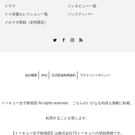
ドラマ
インタビュー一覧
イイ俳優セレクション一覧
バックナンバー
メルマガ登録（女性限定）
RSS
Twitter
Facebook
Instagram
会社概要
FAQ
正式部員利用規約
プライバシーポリシー
トーキョー女子映画部
All rights reserved. こちらのいかなる内容も無断に転載、
転用することを禁じます。
【トーキョー女子映画部】は株式会社TSトーキョーの登録商標です。