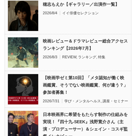
穂志もえか【ギャラリー／出演作一覧】
2026/8/4
イイ俳優セレクション
映画レビュー＆ドラマレビュー総合アクセス
ランキング【2026年7月】
2026/8/3
REVIEW
,
ランキング
,
特集
【映画学ゼミ第10回】「メタ認知が働く映
画鑑賞、そうでない映画鑑賞、何が違う？」
参加者募集！
2026/7/31
学び・メンタルヘルス
,
講座・セミナー
日本映画界に希望をもたらす制作の仕組みを
実現！『四十九-SEEK』浅野寛介さん（主
演・プロデューサー）＆シェイン・コスギ監