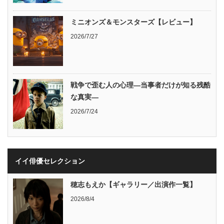
ミニオンズ＆モンスターズ【レビュー】
2026/7/27
戦争で歪む人の心理―当事者だけが知る残酷
な真実―
2026/7/24
イイ俳優セレクション
穂志もえか【ギャラリー／出演作一覧】
2026/8/4