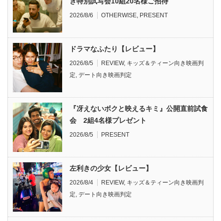
き特別試写会10組20名様ご招待
2026/8/6
OTHERWISE
,
PRESENT
ドラマなふたり【レビュー】
2026/8/5
REVIEW
,
キッズ＆ティーン向き映画判
定
,
デート向き映画判定
『冴えないボクと映えるキミ』公開直前試食
会 2組4名様プレゼント
2026/8/5
PRESENT
左利きの少女【レビュー】
2026/8/4
REVIEW
,
キッズ＆ティーン向き映画判
定
,
デート向き映画判定