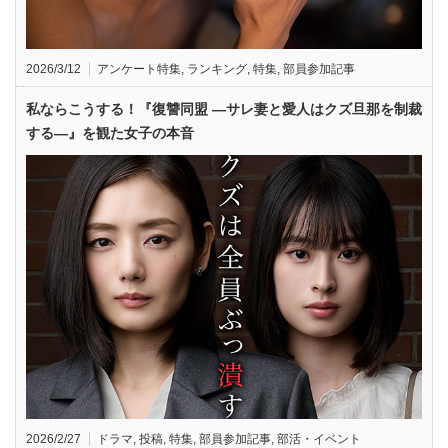
2026/3/12
アンケート特集
,
ランキング
,
特集
,
部員参加記事
私ならこうする！『復讐同盟 —サレ妻と愛人はクズ旦那を制裁
する—』を観た女子の本音
2026/2/27
ドラマ
,
投稿
,
特集
,
部員参加記事
,
部活・イベント