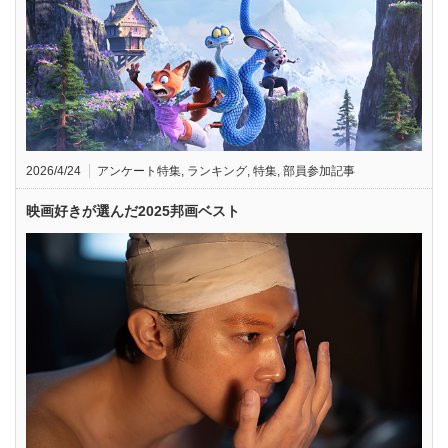
2026/4/24
アンケート特集
,
ランキング
,
特集
,
部員参加記事
映画好きが選んだ2025邦画ベスト