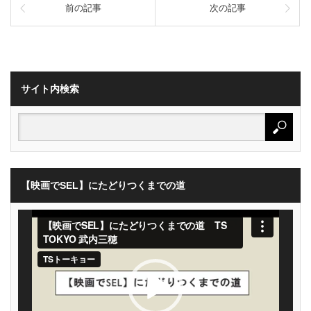
前の記事
次の記事
サイト内検索
【映画でSEL】にたどりつくまでの道
動
画
プ
レ
ー
ヤ
ー