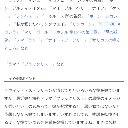
ドラック』『マシュー・マコノヒー マーシャルの奇跡』『ボー
ン・アルティメイタム』『マイ・ブルーベリー・ナイツ』『ゲス
ト』『
テンペスト
』『トゥルース 闇の告発』『
ボーン・レガシ
ー
』『私が愛したヘミングウェイ』『
リンカーン
』『
GODZILLA
ゴジラ
』『
マリーゴールド・ホテル 幸せへの第二章
』『
母の残
像
』『
ノマドランド
』『
ナイトメア・アリー
』『
ザリガニの鳴く
ところ
』など
ドラマ：『
ブラックリスト
』など
デヴィッド・ストラザーンが演じてきたいろいろな役を観ていま
すが、最近観た海外ドラマ『ブラックリスト』の悪役のイメージ
が強いというのもあって、彼が登場すると、悪い奴ではないかと
予想しながら観てしまいます。いずれにしても、物語を転換させ
るような役でいつも存在感を発揮していますよね。まさに名脇