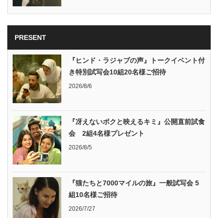
PRESENT
『ヒンド・ラジャブの声』トークイベント付
き特別試写会10組20名様ご招待
2026/8/6
『冴えないボクと映えるキミ』公開直前試食
会 2組4名様プレゼント
2026/8/5
『猫たちと7000マイルの旅』一般試写会 5
組10名様ご招待
2026/7/27