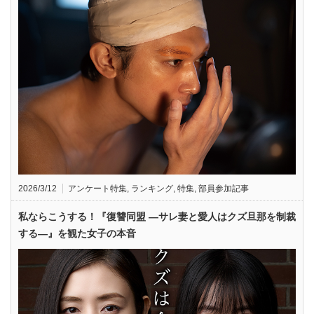
2026/3/12
アンケート特集
,
ランキング
,
特集
,
部員参加記事
私ならこうする！『復讐同盟 —サレ妻と愛人はクズ旦那を制裁
する—』を観た女子の本音