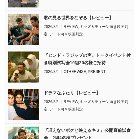
君の見る世界をなぞる【レビュー】
2026/8/6
REVIEW
,
キッズ＆ティーン向き映画判
定
,
デート向き映画判定
『ヒンド・ラジャブの声』トークイベント付
き特別試写会10組20名様ご招待
2026/8/6
OTHERWISE
,
PRESENT
ドラマなふたり【レビュー】
2026/8/5
REVIEW
,
キッズ＆ティーン向き映画判
定
,
デート向き映画判定
『冴えないボクと映えるキミ』公開直前試食
会 2組4名様プレゼント