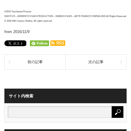
©2010 Touchstone Pictures
©MOTLYS – MEMENTO FILMS PRODUCTION – NIMBUS FILMS – ARTE FRANCE CINEMA 2015 All Rights Reserved
© 2020 20th Century Studios. All rights reserved.
from 2016/11/9
RSS
前の記事
次の記事
サイト内検索