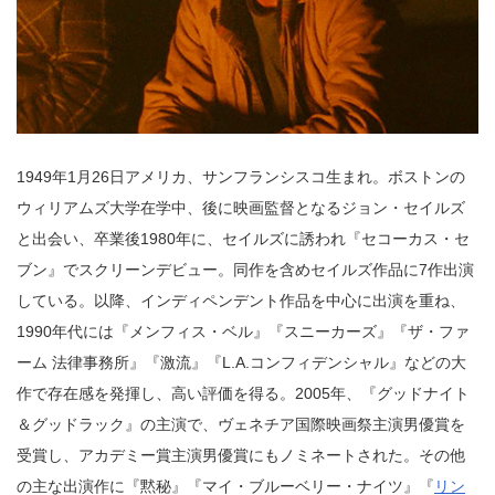
1949年1月26日アメリカ、サンフランシスコ生まれ。ボストンの
ウィリアムズ大学在学中、後に映画監督となるジョン・セイルズ
と出会い、卒業後1980年に、セイルズに誘われ『セコーカス・セ
ブン』でスクリーンデビュー。同作を含めセイルズ作品に7作出演
している。以降、インディペンデント作品を中心に出演を重ね、
1990年代には『メンフィス・ベル』『スニーカーズ』『ザ・ファ
ーム 法律事務所』『激流』『L.A.コンフィデンシャル』などの大
作で存在感を発揮し、高い評価を得る。2005年、『グッドナイト
＆グッドラック』の主演で、ヴェネチア国際映画祭主演男優賞を
受賞し、アカデミー賞主演男優賞にもノミネートされた。その他
の主な出演作に『黙秘』『マイ・ブルーベリー・ナイツ』『
リン