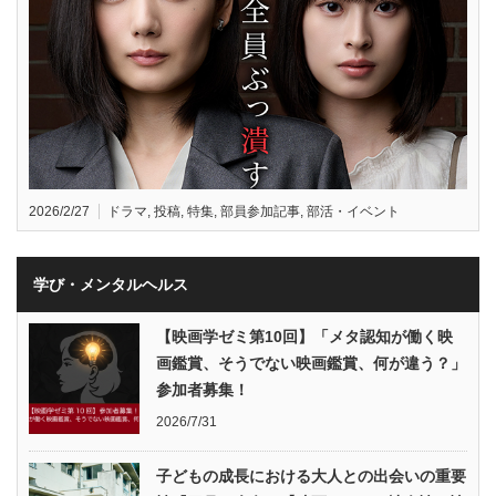
2026/2/27
ドラマ
,
投稿
,
特集
,
部員参加記事
,
部活・イベント
学び・メンタルヘルス
【映画学ゼミ第10回】「メタ認知が働く映
画鑑賞、そうでない映画鑑賞、何が違う？」
参加者募集！
2026/7/31
子どもの成長における大人との出会いの重要