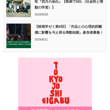
性『四月の余白』【映画でSEL（社会性と情
動の学習）】
2026/6/26
【映画学ゼミ第9回】「作品との心理的距離
感に影響を与え得る情動知能」参加者募集！
2026/6/11