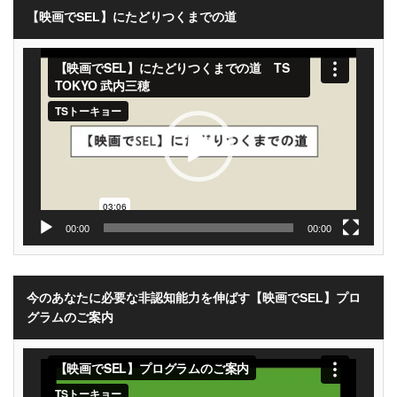
【映画でSEL】にたどりつくまでの道
動
画
プ
レ
ー
ヤ
ー
00:00
00:00
今のあなたに必要な非認知能力を伸ばす【映画でSEL】プロ
グラムのご案内
動
画
プ
レ
ー