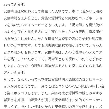
わってきます。
安倍晴明は呪術師として実在した人物です。本作は若かりし頃の
安倍晴明を主人公とし、貴族の源博雅との絶妙なコンビネーショ
ンを描いたバディムービーともいえます。「呪術師」を魔法使い
のような存在と捉える方には「実在した」という表現に違和感が
あるかもしれません。そんな懐疑的な姿勢の方にこそぜひ観て欲
しいのが本作です。とても現実的な解釈で描かれていて、ちゃん
とタネ明かしもあります。安倍晴明は、人の心理やそのメカニズ
ムを熟知していたからこそ、呪術師として優れていたことがわか
ります。なので、心理学に興味がある方にも楽しんでもらえる内
容といえます。
そして、なんといっても本作は安倍晴明と源博雅のコンビネーシ
ョンが見どころです。一見でこぼこコンビの2人がお互いを補い合
う姿にホッコリします。また、染谷将太が源博雅の親しみやすさ
誠実さを好演。山﨑賢人が演じる安倍晴明は、知的でクールかつ
美しくて、凛とした佇まいからも安倍晴明の強さを感じます。和