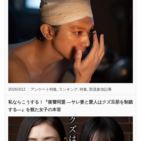
2026/3/12
アンケート特集
,
ランキング
,
特集
,
部員参加記事
私ならこうする！『復讐同盟 —サレ妻と愛人はクズ旦那を制裁
する—』を観た女子の本音