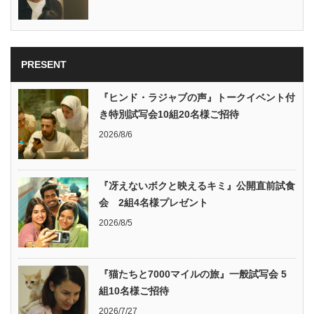
PRESENT
『ヒンド・ラジャブの声』トークイベント付
き特別試写会10組20名様ご招待
2026/8/6
『冴えないボクと映えるキミ』公開直前試食
会 2組4名様プレゼント
2026/8/5
『猫たちと7000マイルの旅』一般試写会 5
組10名様ご招待
2026/7/27