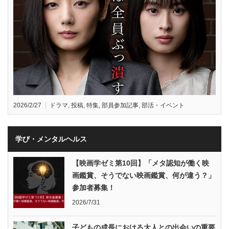
2026/2/27
ドラマ
,
投稿
,
特集
,
部員参加記事
,
部活・イベント
学び・メンタルヘルス
【映画学ゼミ第10回】「メタ認知が働く映
画鑑賞、そうでない映画鑑賞、何が違う？」
参加者募集！
2026/7/31
子どもの成長における大人との出会いの重要