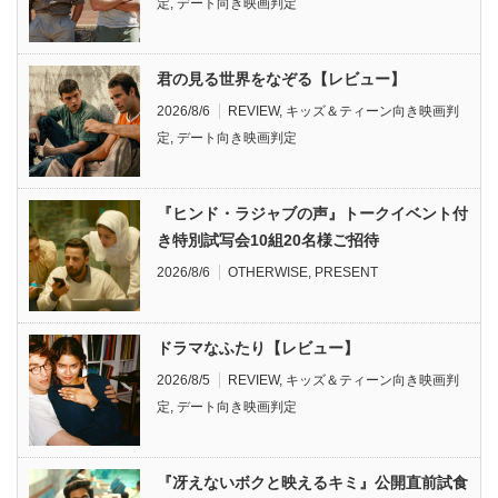
定
,
デート向き映画判定
君の見る世界をなぞる【レビュー】
2026/8/6
REVIEW
,
キッズ＆ティーン向き映画判
定
,
デート向き映画判定
『ヒンド・ラジャブの声』トークイベント付
き特別試写会10組20名様ご招待
2026/8/6
OTHERWISE
,
PRESENT
ドラマなふたり【レビュー】
2026/8/5
REVIEW
,
キッズ＆ティーン向き映画判
定
,
デート向き映画判定
『冴えないボクと映えるキミ』公開直前試食