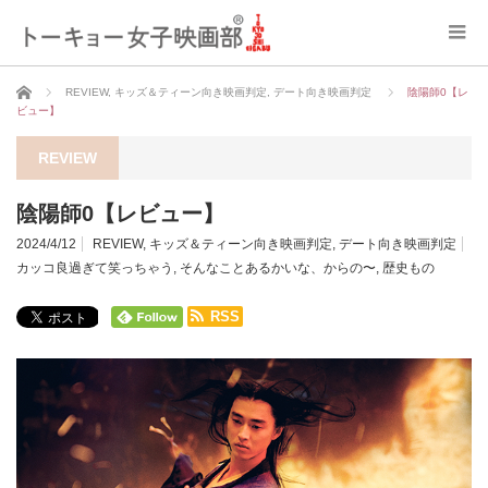
ホーム
REVIEW
,
キッズ＆ティーン向き映画判定
,
デート向き映画判定
陰陽師0【レ
ビュー】
REVIEW
陰陽師0【レビュー】
2024/4/12
REVIEW
,
キッズ＆ティーン向き映画判定
,
デート向き映画判定
カッコ良過ぎて笑っちゃう
,
そんなことあるかいな、からの〜
,
歴史もの
RSS