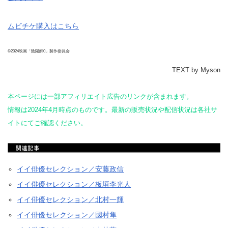
ムビチケ購入はこちら
©2024映画「陰陽師0」製作委員会
TEXT by Myson
本ページには一部アフィリエイト広告のリンクが含まれます。
情報は2024年4月時点のものです。最新の販売状況や配信状況は各社サ
イトにてご確認ください。
イイ俳優セレクション／安藤政信
イイ俳優セレクション／板垣李光人
イイ俳優セレクション／北村一輝
イイ俳優セレクション／國村隼