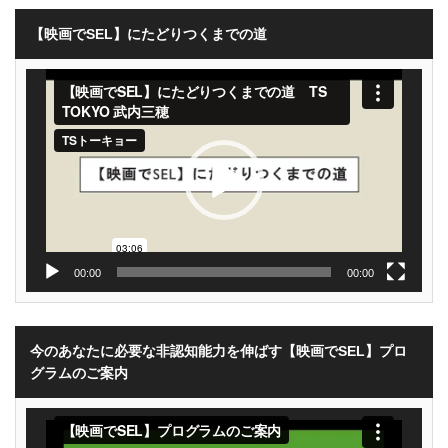
【映画でSEL】にたどりつくまでの道
動
画
プ
レ
ー
ヤ
ー
00:00
00:00
今のあなたに必要な非認知能力を伸ばす【映画でSEL】プロ
グラムのご案内
動
画
プ