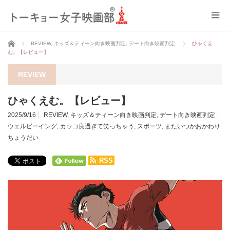
ホーム
REVIEW
,
キッズ＆ティーン向き映画判定
,
デート向き映画判定
ひゃくえ
む。【レビュー】
REVIEW
ひゃくえむ。【レビュー】
2025/9/16
REVIEW
,
キッズ＆ティーン向き映画判定
,
デート向き映画判定
ウェルビーイング
,
カッコ良過ぎて笑っちゃう
,
スポーツ
,
またいつかおかわり
ちょうだい
RSS