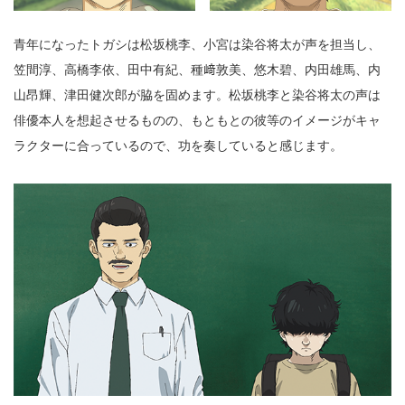
青年になったトガシは松坂桃李、小宮は染谷将太が声を担当し、
笠間淳、高橋李依、田中有紀、種﨑敦美、悠木碧、内田雄馬、内
山昂輝、津田健次郎が脇を固めます。松坂桃李と染谷将太の声は
俳優本人を想起させるものの、もともとの彼等のイメージがキャ
ラクターに合っているので、功を奏していると感じます。