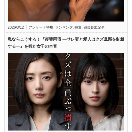
2026/3/12
アンケート特集
,
ランキング
,
特集
,
部員参加記事
私ならこうする！『復讐同盟 —サレ妻と愛人はクズ旦那を制裁
する—』を観た女子の本音