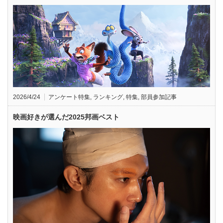
2026/4/24
アンケート特集
,
ランキング
,
特集
,
部員参加記事
映画好きが選んだ2025邦画ベスト