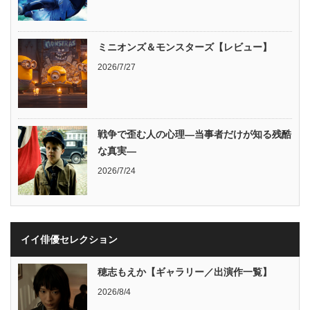
ミニオンズ＆モンスターズ【レビュー】
2026/7/27
戦争で歪む人の心理―当事者だけが知る残酷
な真実―
2026/7/24
イイ俳優セレクション
穂志もえか【ギャラリー／出演作一覧】
2026/8/4