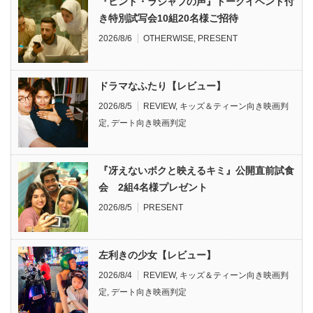
『ヒンド・ラジャブの声』トークイベント付
き特別試写会10組20名様ご招待
2026/8/6
OTHERWISE
,
PRESENT
ドラマなふたり【レビュー】
2026/8/5
REVIEW
,
キッズ＆ティーン向き映画判
定
,
デート向き映画判定
『冴えないボクと映えるキミ』公開直前試食
会 2組4名様プレゼント
2026/8/5
PRESENT
左利きの少女【レビュー】
2026/8/4
REVIEW
,
キッズ＆ティーン向き映画判
定
,
デート向き映画判定