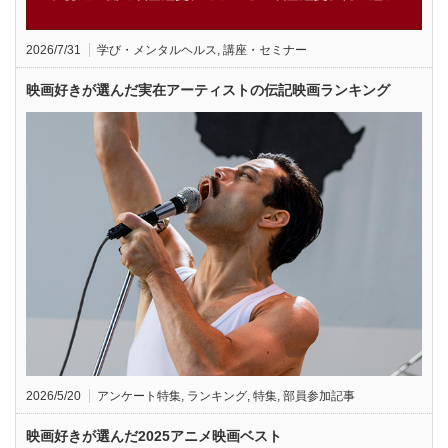
2026/7/31
学び・メンタルヘルス
,
講座・セミナー
映画好きが選んだ実在アーティストの伝記映画ランキング
2026/5/20
アンケート特集
,
ランキング
,
特集
,
部員参加記事
映画好きが選んだ2025アニメ映画ベスト