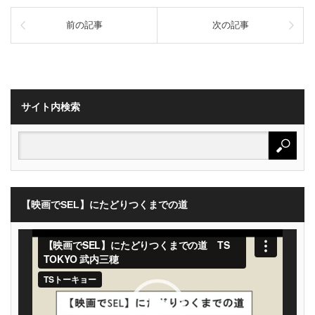
前の記事
次の記事
サイト内検索
【映画でSEL】にたどりつくまでの道
動
画
プ
レ
ー
ヤ
ー