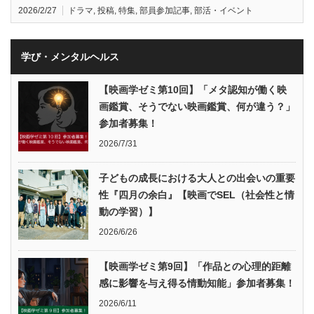
2026/2/27
ドラマ
,
投稿
,
特集
,
部員参加記事
,
部活・イベント
学び・メンタルヘルス
【映画学ゼミ第10回】「メタ認知が働く映
画鑑賞、そうでない映画鑑賞、何が違う？」
参加者募集！
2026/7/31
子どもの成長における大人との出会いの重要
性『四月の余白』【映画でSEL（社会性と情
動の学習）】
2026/6/26
【映画学ゼミ第9回】「作品との心理的距離
感に影響を与え得る情動知能」参加者募集！
2026/6/11