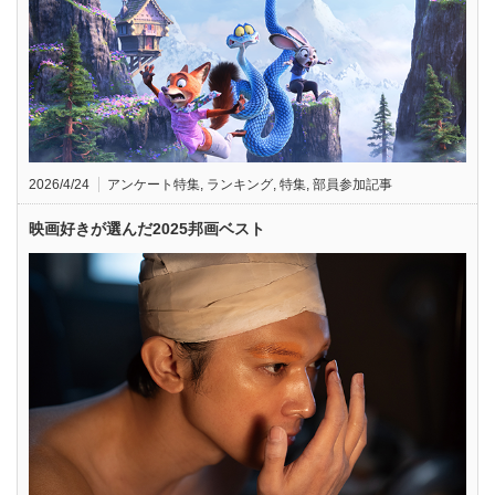
2026/4/24
アンケート特集
,
ランキング
,
特集
,
部員参加記事
映画好きが選んだ2025邦画ベスト