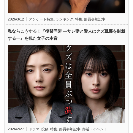
2026/3/12
アンケート特集
,
ランキング
,
特集
,
部員参加記事
私ならこうする！『復讐同盟 —サレ妻と愛人はクズ旦那を制裁
する—』を観た女子の本音
2026/2/27
ドラマ
,
投稿
,
特集
,
部員参加記事
,
部活・イベント