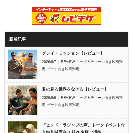
新着記事
グレイ・ミッション【レビュー】
2026/8/7
REVIEW
,
キッズ＆ティーン向き映画判
定
,
デート向き映画判定
君の見る世界をなぞる【レビュー】
2026/8/6
REVIEW
,
キッズ＆ティーン向き映画判
定
,
デート向き映画判定
『ヒンド・ラジャブの声』トークイベント付
き特別試写会10組20名様ご招待