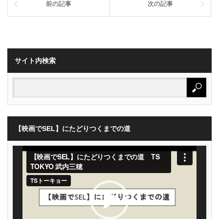
前の記事
次の記事
サイト内検索
【映画でSEL】にたどりつくまでの道
動
画
プ
レ
ー
ヤ
ー