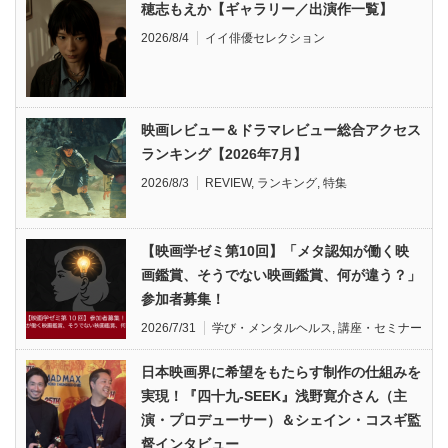
穂志もえか【ギャラリー／出演作一覧】
2026/8/4
イイ俳優セレクション
映画レビュー＆ドラマレビュー総合アクセス
ランキング【2026年7月】
2026/8/3
REVIEW
,
ランキング
,
特集
【映画学ゼミ第10回】「メタ認知が働く映
画鑑賞、そうでない映画鑑賞、何が違う？」
参加者募集！
2026/7/31
学び・メンタルヘルス
,
講座・セミナー
日本映画界に希望をもたらす制作の仕組みを
実現！『四十九-SEEK』浅野寛介さん（主
演・プロデューサー）＆シェイン・コスギ監
督インタビュー