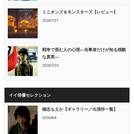
ミニオンズ＆モンスターズ【レビュー】
2026/7/27
戦争で歪む人の心理―当事者だけが知る残酷
な真実―
2026/7/24
イイ俳優セレクション
穂志もえか【ギャラリー／出演作一覧】
2026/8/4