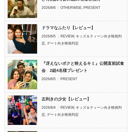
2026/8/6
OTHERWISE
,
PRESENT
ドラマなふたり【レビュー】
2026/8/5
REVIEW
,
キッズ＆ティーン向き映画判
定
,
デート向き映画判定
『冴えないボクと映えるキミ』公開直前試食
会 2組4名様プレゼント
2026/8/5
PRESENT
左利きの少女【レビュー】
2026/8/4
REVIEW
,
キッズ＆ティーン向き映画判
定
,
デート向き映画判定