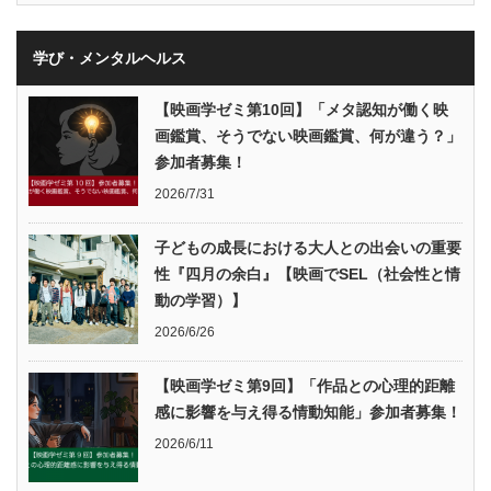
学び・メンタルヘルス
【映画学ゼミ第10回】「メタ認知が働く映
画鑑賞、そうでない映画鑑賞、何が違う？」
参加者募集！
2026/7/31
子どもの成長における大人との出会いの重要
性『四月の余白』【映画でSEL（社会性と情
動の学習）】
2026/6/26
【映画学ゼミ第9回】「作品との心理的距離
感に影響を与え得る情動知能」参加者募集！
2026/6/11