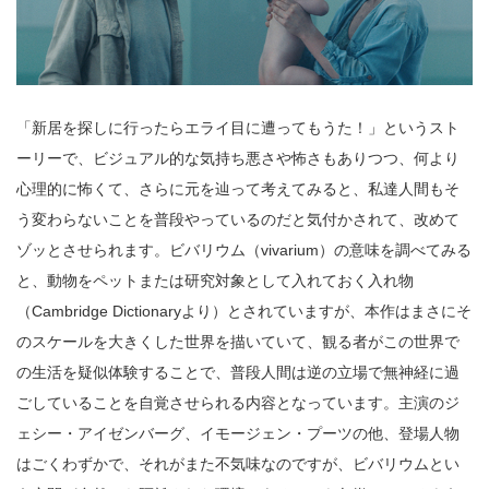
「新居を探しに行ったらエライ目に遭ってもうた！」というスト
ーリーで、ビジュアル的な気持ち悪さや怖さもありつつ、何より
心理的に怖くて、さらに元を辿って考えてみると、私達人間もそ
う変わらないことを普段やっているのだと気付かされて、改めて
ゾッとさせられます。ビバリウム（vivarium）の意味を調べてみる
と、動物をペットまたは研究対象として入れておく入れ物
（Cambridge Dictionaryより）とされていますが、本作はまさにそ
のスケールを大きくした世界を描いていて、観る者がこの世界で
の生活を疑似体験することで、普段人間は逆の立場で無神経に過
ごしていることを自覚させられる内容となっています。主演のジ
ェシー・アイゼンバーグ、イモージェン・プーツの他、登場人物
はごくわずかで、それがまた不気味なのですが、ビバリウムとい