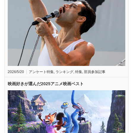
2026/5/20
アンケート特集
,
ランキング
,
特集
,
部員参加記事
映画好きが選んだ2025アニメ映画ベスト