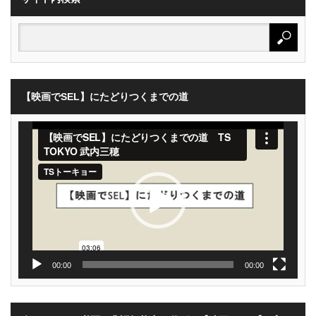
【映画でSEL】にたどりつくまでの道
動
画
プ
レ
ー
ヤ
ー
00:00
00:00