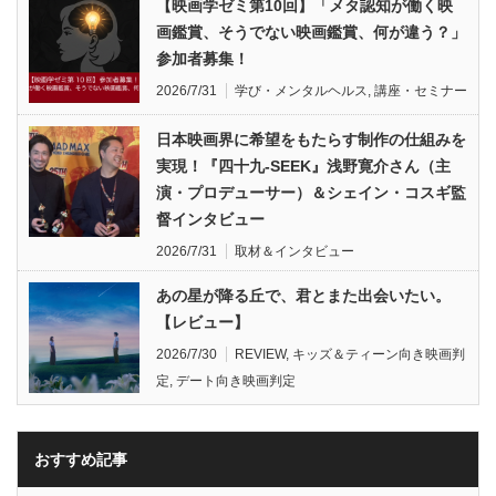
【映画学ゼミ第10回】「メタ認知が働く映
画鑑賞、そうでない映画鑑賞、何が違う？」
参加者募集！
2026/7/31
学び・メンタルヘルス
,
講座・セミナー
日本映画界に希望をもたらす制作の仕組みを
実現！『四十九-SEEK』浅野寛介さん（主
演・プロデューサー）＆シェイン・コスギ監
督インタビュー
2026/7/31
取材＆インタビュー
あの星が降る丘で、君とまた出会いたい。
【レビュー】
2026/7/30
REVIEW
,
キッズ＆ティーン向き映画判
定
,
デート向き映画判定
おすすめ記事