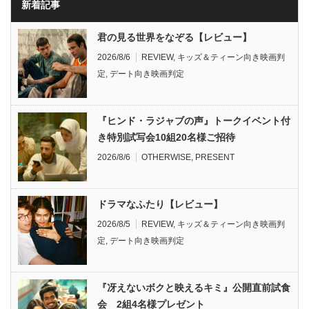
新着記事
君の見る世界をなぞる【レビュー】
2026/8/6
REVIEW
,
キッズ＆ティーン向き映画判
定
,
デート向き映画判定
『ヒンド・ラジャブの声』トークイベント付
き特別試写会10組20名様ご招待
2026/8/6
OTHERWISE
,
PRESENT
ドラマなふたり【レビュー】
2026/8/5
REVIEW
,
キッズ＆ティーン向き映画判
定
,
デート向き映画判定
『冴えないボクと映えるキミ』公開直前試食
会 2組4名様プレゼント