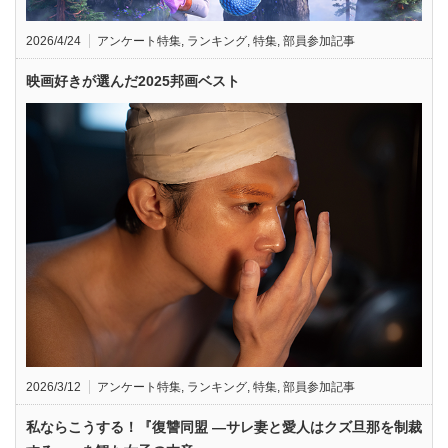
2026/4/24
アンケート特集
,
ランキング
,
特集
,
部員参加記事
映画好きが選んだ2025邦画ベスト
2026/3/12
アンケート特集
,
ランキング
,
特集
,
部員参加記事
私ならこうする！『復讐同盟 —サレ妻と愛人はクズ旦那を制裁