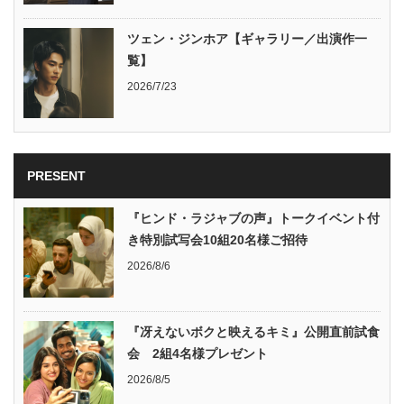
ツェン・ジンホア【ギャラリー／出演作一
覧】
2026/7/23
PRESENT
『ヒンド・ラジャブの声』トークイベント付
き特別試写会10組20名様ご招待
2026/8/6
『冴えないボクと映えるキミ』公開直前試食
会 2組4名様プレゼント
2026/8/5