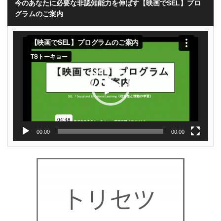
今のあなたに必要な非認知能力を伸ばす【映画でSEL】プロ
グラムのご案内
動
画
プ
レ
ー
ヤ
ー
00:00
00:00