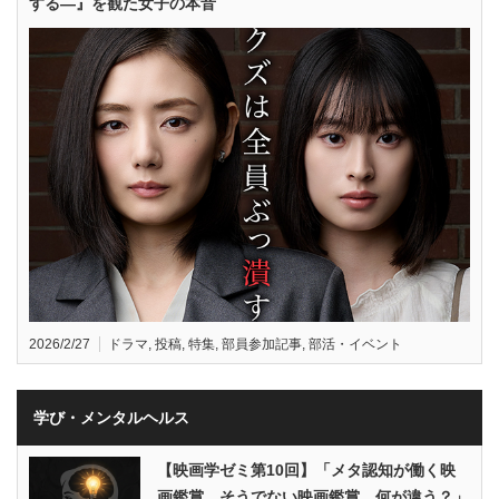
する—』を観た女子の本音
2026/2/27
ドラマ
,
投稿
,
特集
,
部員参加記事
,
部活・イベント
学び・メンタルヘルス
【映画学ゼミ第10回】「メタ認知が働く映
画鑑賞、そうでない映画鑑賞、何が違う？」