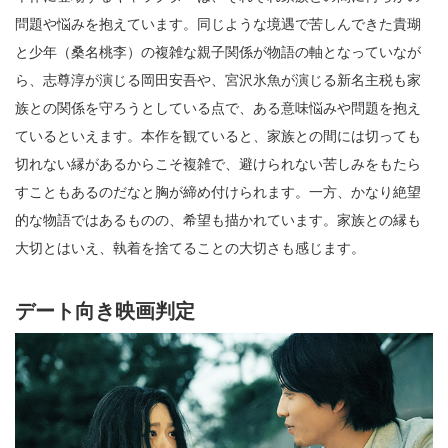
問題や悩みを抱えています。同じような境遇で苦しんできた貴瑚
と少年（桑名桃李）の複雑な親子関係が物語の軸となっていなが
ら、志尊淳が演じる岡田安吾や、宮沢氷魚が演じる新名主税も家
族との関係を守ろうとしている点で、ある意味悩みや問題を抱え
ているといえます。本作を観ていると、家族との間には切っても
切れない縁があるからこそ複雑で、避けられない苦しみをもたら
すこともあるのだなと胸が締め付けられます。一方、かなり絶望
的な物語ではあるものの、希望も描かれています。家族との縁も
大切とはいえ、執着を捨てることの大切さも感じます。
デート向き映画判定