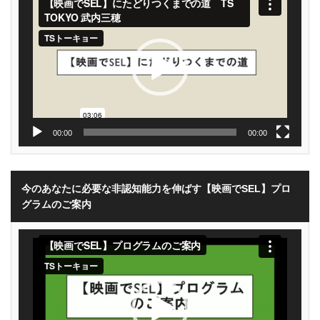
プ
レ
ー
ヤ
ー
00:00
00:00
今のあなたに必要な非認知能力を伸ばす【映画でSEL】プロ
グラムのご案内
動
画
プ
レ
ー
ヤ
ー