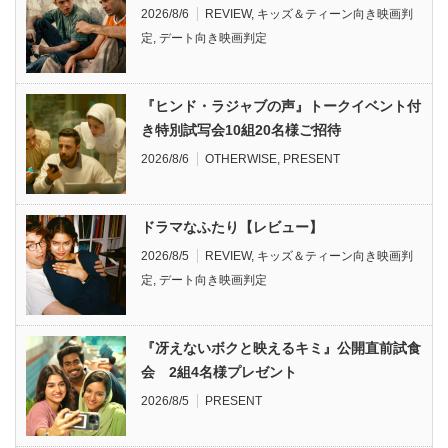
2026/8/6
REVIEW
,
キッズ＆ティーン向き映画判
定
,
デート向き映画判定
『ヒンド・ラジャブの声』トークイベント付
き特別試写会10組20名様ご招待
2026/8/6
OTHERWISE
,
PRESENT
ドラマなふたり【レビュー】
2026/8/5
REVIEW
,
キッズ＆ティーン向き映画判
定
,
デート向き映画判定
『冴えないボクと映えるキミ』公開直前試食
会 2組4名様プレゼント
2026/8/5
PRESENT