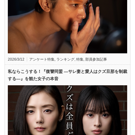
2026/3/12
アンケート特集
,
ランキング
,
特集
,
部員参加記事
私ならこうする！『復讐同盟 —サレ妻と愛人はクズ旦那を制裁
する—』を観た女子の本音