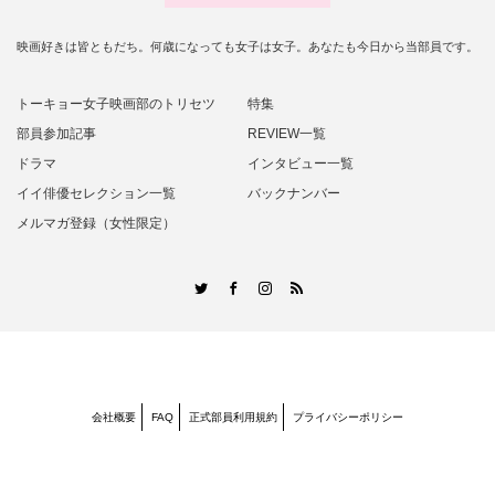
映画好きは皆ともだち。何歳になっても女子は女子。あなたも今日から当部員です。
トーキョー女子映画部のトリセツ
特集
部員参加記事
REVIEW一覧
ドラマ
インタビュー一覧
イイ俳優セレクション一覧
バックナンバー
メルマガ登録（女性限定）
RSS
Twitter
Facebook
Instagram
会社概要
FAQ
正式部員利用規約
プライバシーポリシー