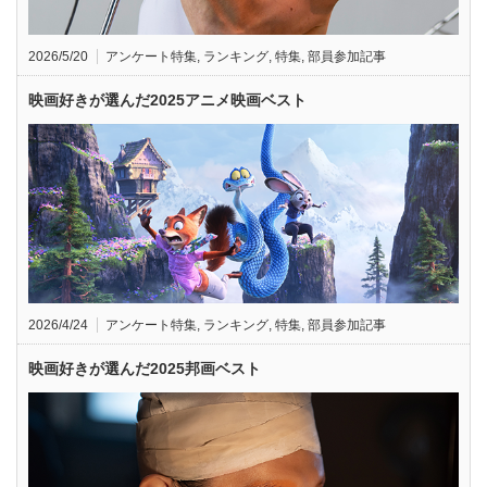
2026/5/20
アンケート特集
,
ランキング
,
特集
,
部員参加記事
映画好きが選んだ2025アニメ映画ベスト
2026/4/24
アンケート特集
,
ランキング
,
特集
,
部員参加記事
映画好きが選んだ2025邦画ベスト