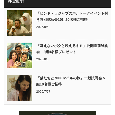
PRESENT
『ヒンド・ラジャブの声』トークイベント付
き特別試写会10組20名様ご招待
2026/8/6
『冴えないボクと映えるキミ』公開直前試食
会 2組4名様プレゼント
2026/8/5
『猫たちと7000マイルの旅』一般試写会 5
組10名様ご招待
2026/7/27