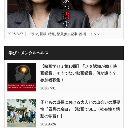
2026/2/27
ドラマ
,
投稿
,
特集
,
部員参加記事
,
部活・イベント
学び・メンタルヘルス
【映画学ゼミ第10回】「メタ認知が働く映
画鑑賞、そうでない映画鑑賞、何が違う？」
参加者募集！
2026/7/31
子どもの成長における大人との出会いの重要
性『四月の余白』【映画でSEL（社会性と情
動の学習）】
2026/6/26