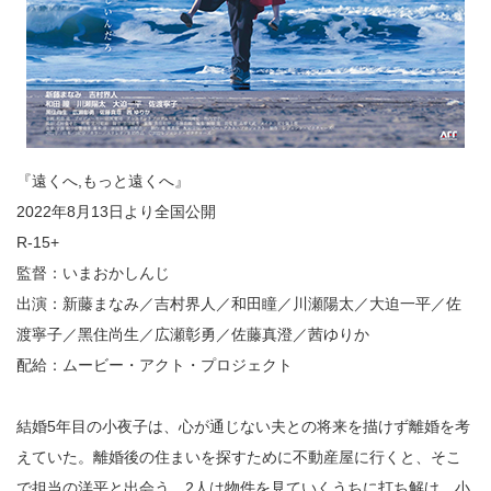
『遠くへ,もっと遠くへ』
2022年8月13日より全国公開
R-15+
監督：いまおかしんじ
出演：新藤まなみ／吉村界⼈／和⽥瞳／川瀬陽太／⼤迫⼀平／佐
渡寧⼦／⿊住尚⽣／広瀬彰勇／佐藤真澄／茜ゆりか
配給：ムービー・アクト・プロジェクト
結婚5年⽬の⼩夜⼦は、⼼が通じない夫との将来を描けず離婚を考
えていた。離婚後の住まいを探すために不動産屋に行くと、そこ
で担当の洋平と出会う。2人は物件を見ていくうちに打ち解け、⼩