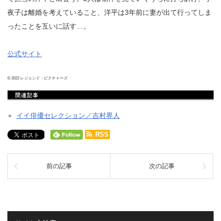
夜⼦は離婚を考えていること、洋平は3年前に妻が出て行ってしま
ったことを互いに話す…。
公式サイト
© 2022 レジェンド・ピクチャーズ
イイ俳優セレクション／吉村界⼈
RSS
前の記事
次の記事