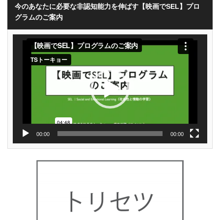
今のあなたに必要な非認知能力を伸ばす【映画でSEL】プロ
グラムのご案内
動
画
プ
レ
ー
ヤ
ー
00:00
00:00