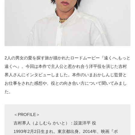
2人の男⼥の愛を探す旅が描かれたロードムービー『遠くへ,もっと
遠くへ』。今回は本作で主人公と惹かれ合う洋平役を演じた吉村
界人さんにインタビューしました。本作のいまおかしんじ監督と
お仕事をされた感想や、役との向き合い方について聞いてみまし
た。
＜PROFILE＞
吉村界人（よしむら かいと）：設楽洋平 役
1993年2月2日⽣まれ。東京都出⾝。2014年、映画『ポ