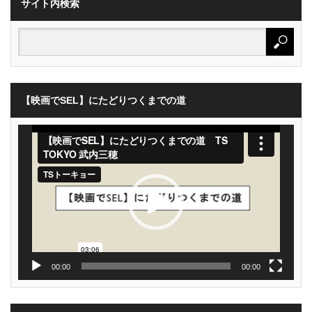
サイト内検索
【映画でSEL】にたどりつくまでの道
動
画
プ
レ
ー
ヤ
ー
00:00
00:00