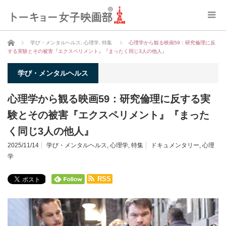
ホーム
学び・メンタルヘルス
,
心理学
,
特集
心理学から観る映画59：研究倫理に反
する実験とその被害『エクスペリメント』『まったく同じ3人の他人』
学び・メンタルヘルス
心理学から観る映画59：研究倫理に反する実
験とその被害『エクスペリメント』『まった
く同じ3人の他人』
2025/11/14
学び・メンタルヘルス
,
心理学
,
特集
ドキュメンタリー
,
心理
学
RSS