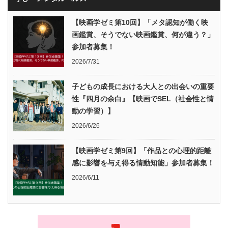
【映画学ゼミ第10回】「メタ認知が働く映
画鑑賞、そうでない映画鑑賞、何が違う？」
参加者募集！
2026/7/31
子どもの成長における大人との出会いの重要
性『四月の余白』【映画でSEL（社会性と情
動の学習）】
2026/6/26
【映画学ゼミ第9回】「作品との心理的距離
感に影響を与え得る情動知能」参加者募集！
2026/6/11