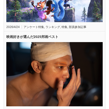
2026/4/24
アンケート特集
,
ランキング
,
特集
,
部員参加記事
映画好きが選んだ2025邦画ベスト