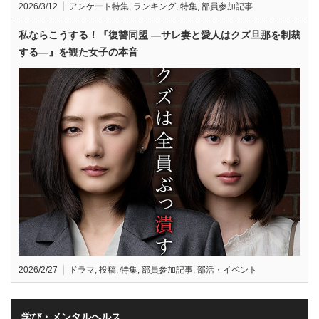
2026/3/12
アンケート特集
,
ランキング
,
特集
,
部員参加記事
私ならこうする！『復讐同盟 —サレ妻と愛人はクズ旦那を制裁
する—』を観た女子の本音
2026/2/27
ドラマ
,
投稿
,
特集
,
部員参加記事
,
部活・イベント
学び・メンタルヘルス