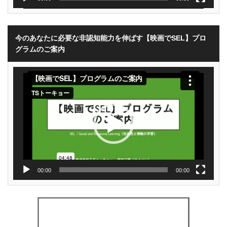
今のあなたに必要な非認知能力を伸ばす【映画でSEL】プロ
グラムのご案内
動
画
プ
レ
ー
ヤ
ー
00:00
00:00