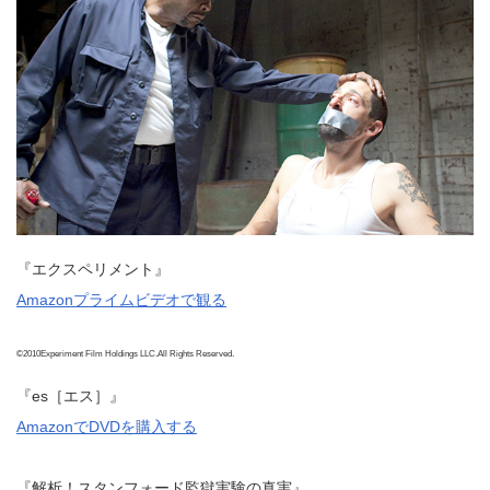
『エクスペリメント』
Amazonプライムビデオで観る
©2010Experiment Film Holdings LLC.All Rights Reserved.
『es［エス］』
AmazonでDVDを購入する
『解析！スタンフォード監獄実験の真実』