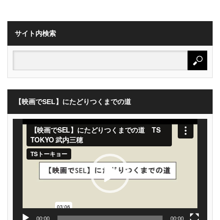
サイト内検索
【映画でSEL】にたどりつくまでの道
動
画
プ
レ
ー
ヤ
ー
00:00
00:00