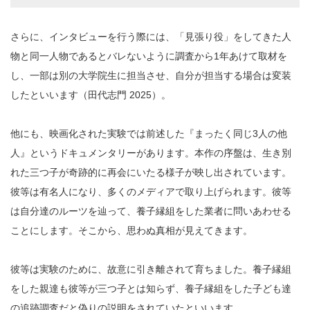
さらに、インタビューを行う際には、「見張り役」をしてきた人
物と同一人物であるとバレないように調査から1年あけて取材を
し、一部は別の大学院生に担当させ、自分が担当する場合は変装
したといいます（田代志門 2025）。
他にも、映画化された実験では前述した『まったく同じ3人の他
人』というドキュメンタリーがあります。本作の序盤は、生き別
れた三つ子が奇跡的に再会にいたる様子が映し出されています。
彼等は有名人になり、多くのメディアで取り上げられます。彼等
は自分達のルーツを辿って、養子縁組をした業者に問いあわせる
ことにします。そこから、思わぬ真相が見えてきます。
彼等は実験のために、故意に引き離されて育ちました。養子縁組
をした親達も彼等が三つ子とは知らず、養子縁組をした子ども達
の追跡調査だと偽りの説明をされていたといいます。