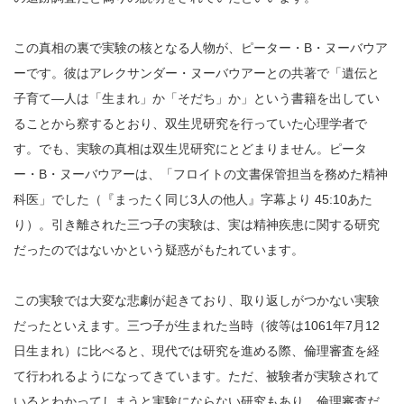
この真相の裏で実験の核となる人物が、ピーター・B・ヌーバウア
ーです。彼はアレクサンダー・ヌーバウアーとの共著で「遺伝と
子育て―人は「生まれ」か「そだち」か」という書籍を出してい
ることから察するとおり、双生児研究を行っていた心理学者で
す。でも、実験の真相は双生児研究にとどまりません。ピータ
ー・B・ヌーバウアーは、「フロイトの文書保管担当を務めた精神
科医」でした（『まったく同じ3人の他人』字幕より 45:10あた
り）。引き離された三つ子の実験は、実は精神疾患に関する研究
だったのではないかという疑惑がもたれています。
この実験では大変な悲劇が起きており、取り返しがつかない実験
だったといえます。三つ子が生まれた当時（彼等は1061年7月12
日生まれ）に比べると、現代では研究を進める際、倫理審査を経
て行われるようになってきています。ただ、被験者が実験されて
いるとわかってしまうと実験にならない研究もあり、倫理審査だ