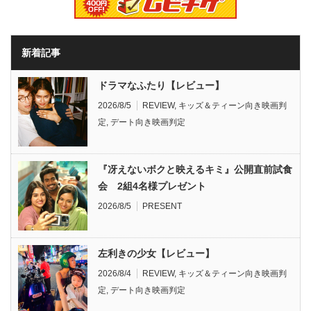
新着記事
ドラマなふたり【レビュー】
2026/8/5
REVIEW
,
キッズ＆ティーン向き映画判
定
,
デート向き映画判定
『冴えないボクと映えるキミ』公開直前試食
会 2組4名様プレゼント
2026/8/5
PRESENT
左利きの少女【レビュー】
2026/8/4
REVIEW
,
キッズ＆ティーン向き映画判
定
,
デート向き映画判定