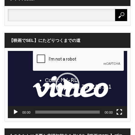
【映画でSEL】にたどりつくまでの道
動
画
プ
レ
ー
ヤ
ー
00:00
00:00