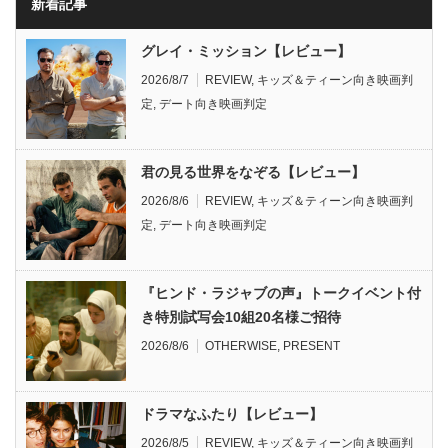
新着記事
グレイ・ミッション【レビュー】
2026/8/7
REVIEW
,
キッズ＆ティーン向き映画判
定
,
デート向き映画判定
君の見る世界をなぞる【レビュー】
2026/8/6
REVIEW
,
キッズ＆ティーン向き映画判
定
,
デート向き映画判定
『ヒンド・ラジャブの声』トークイベント付
き特別試写会10組20名様ご招待
2026/8/6
OTHERWISE
,
PRESENT
ドラマなふたり【レビュー】
2026/8/5
REVIEW
,
キッズ＆ティーン向き映画判