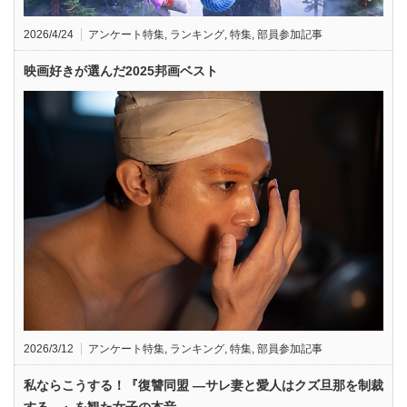
2026/4/24
アンケート特集
,
ランキング
,
特集
,
部員参加記事
映画好きが選んだ2025邦画ベスト
2026/3/12
アンケート特集
,
ランキング
,
特集
,
部員参加記事
私ならこうする！『復讐同盟 —サレ妻と愛人はクズ旦那を制裁