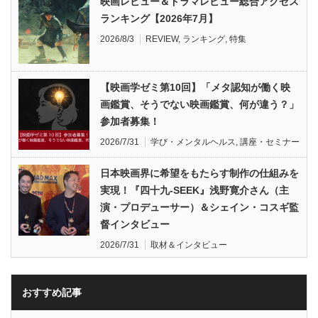
映画レビュー＆ドラマレビュー総合アクセス
ランキング【2026年7月】
2026/8/3
REVIEW
,
ランキング
,
特集
【映画学ゼミ第10回】「メタ認知が働く映
画鑑賞、そうでない映画鑑賞、何が違う？」
参加者募集！
2026/7/31
学び・メンタルヘルス
,
講座・セミナー
日本映画界に希望をもたらす制作の仕組みを
実現！『四十九-SEEK』浅野寛介さん（主
演・プロデューサー）＆シェイン・コスギ監
督インタビュー
2026/7/31
取材＆インタビュー
おすすめ記事