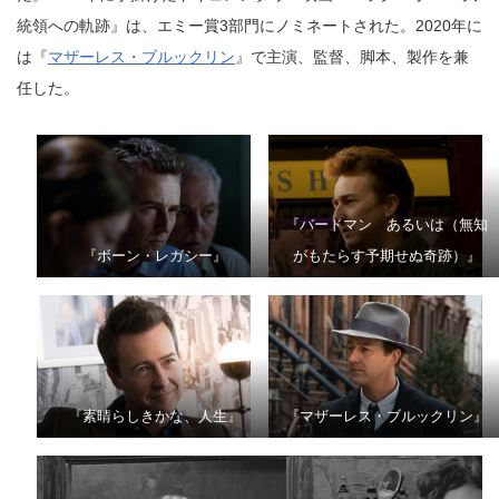
統領への軌跡』は、エミー賞3部門にノミネートされた。2020年に
は『
マザーレス・ブルックリン
』で主演、監督、脚本、製作を兼
任した。
『バードマン あるいは（無知
『ボーン・レガシー』
がもたらす予期せぬ奇跡）』
『素晴らしきかな、人生』
『マザーレス・ブルックリン』