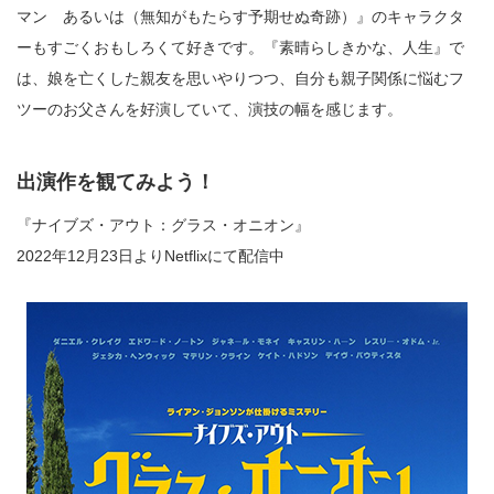
マン あるいは（無知がもたらす予期せぬ奇跡）』のキャラクタ
ーもすごくおもしろくて好きです。『素晴らしきかな、人生』で
は、娘を亡くした親友を思いやりつつ、自分も親子関係に悩むフ
ツーのお父さんを好演していて、演技の幅を感じます。
出演作を観てみよう！
『ナイブズ・アウト：グラス・オニオン』
2022年12月23日よりNetflixにて配信中