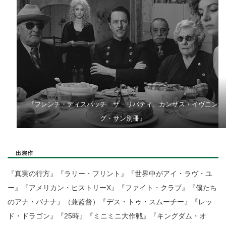
『フレンチ・ディスパッチ ザ・リバティ、カンザス・イヴニン
グ・サン別冊』
『真実の行方』『ラリー・フリント』『世界中がアイ・ラヴ・ユ
ー』『アメリカン・ヒストリーX』『ファイト・クラブ』『僕たち
のアナ・バナナ』（兼監督）『デス・トゥ・スムーチー』『レッ
ド・ドラゴン』『25時』『ミニミニ大作戦』『キングダム・オ