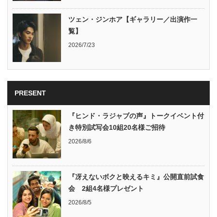
ツェン・ジンホア【ギャラリー／出演作一
覧】
2026/7/23
PRESENT
『ヒンド・ラジャブの声』トークイベント付
き特別試写会10組20名様ご招待
2026/8/6
『冴えないボクと映えるキミ』公開直前試食
会 2組4名様プレゼント
2026/8/5