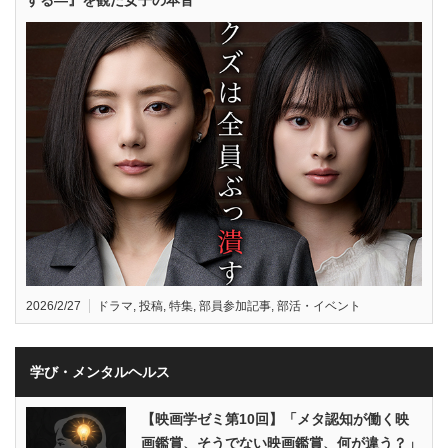
する—』を観た女子の本音
2026/2/27
ドラマ
,
投稿
,
特集
,
部員参加記事
,
部活・イベント
学び・メンタルヘルス
【映画学ゼミ第10回】「メタ認知が働く映
画鑑賞、そうでない映画鑑賞、何が違う？」