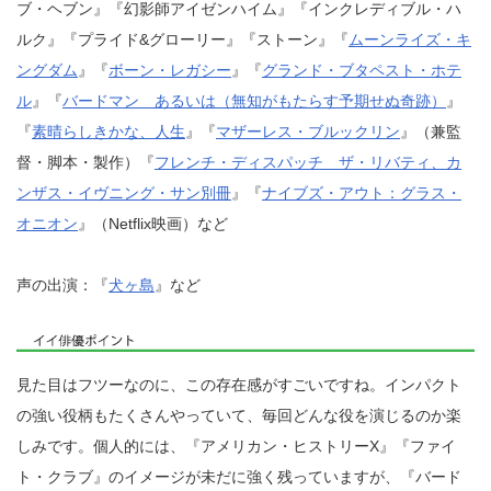
ブ・ヘブン』『幻影師アイゼンハイム』『インクレディブル・ハ
ルク』『プライド&グローリー』『ストーン』『
ムーンライズ・キ
ングダム
』『
ボーン・レガシー
』『
グランド・ブタペスト・ホテ
ル
』『
バードマン あるいは（無知がもたらす予期せぬ奇跡）
』
『
素晴らしきかな、人生
』『
マザーレス・ブルックリン
』（兼監
督・脚本・製作）『
フレンチ・ディスパッチ ザ・リバティ、カ
ンザス・イヴニング・サン別冊
』『
ナイブズ・アウト：グラス・
オニオン
』（Netflix映画）など
声の出演：『
犬ヶ島
』など
見た目はフツーなのに、この存在感がすごいですね。インパクト
の強い役柄もたくさんやっていて、毎回どんな役を演じるのか楽
しみです。個人的には、『アメリカン・ヒストリーX』『ファイ
ト・クラブ』のイメージが未だに強く残っていますが、『バード