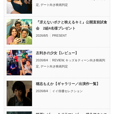
定
,
デート向き映画判定
『冴えないボクと映えるキミ』公開直前試食
会 2組4名様プレゼント
2026/8/5
PRESENT
左利きの少女【レビュー】
2026/8/4
REVIEW
,
キッズ＆ティーン向き映画判
定
,
デート向き映画判定
穂志もえか【ギャラリー／出演作一覧】
2026/8/4
イイ俳優セレクション