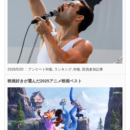
2026/5/20
アンケート特集
,
ランキング
,
特集
,
部員参加記事
映画好きが選んだ2025アニメ映画ベスト