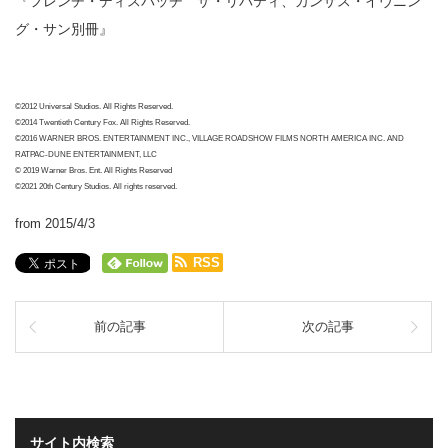
『フレンチ・ディスパッチ ザ・リバティ、カンザス・イヴニン
グ・サン別冊』
©2012 Universal Studios. All Rights Reserved.
©2014 Twentieth Century Fox. All Rights Reserved.
©2016 WARNER BROS. ENTERTAINMENT INC., VILLAGE ROADSHOW FILMS NORTH AMERICA INC. AND
RATPAC-DUNE ENTERTAINMENT, LLC
© 2019 Warner Bros. Ent. All Rights Reserved
©2021 20th Century Studios. All rights reserved.
from 2015/4/3
RSS
前の記事
次の記事
サイト内検索