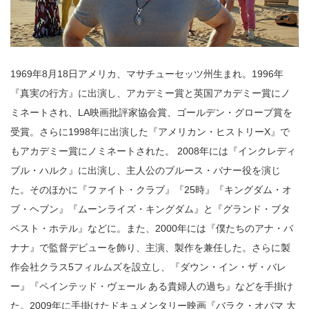
1969年8月18日アメリカ、マサチューセッツ州生まれ。1996年
『真実の行方』に出演し、アカデミー賞と英国アカデミー賞にノ
ミネートされ、LA映画批評家協会賞、ゴールデン・グローブ賞を
受賞。さらに1998年に出演した『アメリカン・ヒストリーX』で
もアカデミー賞にノミネートされた。 2008年には『インクレディ
ブル・ハルク』に出演し、主人公のブルース・バナー役を演じ
た。そのほかに『ファイト・クラブ』『25時』『キングダム・オ
ブ・ヘブン』『ムーンライズ・キングダム』と『グランド・ブタ
ペスト・ホテル』などに。また、2000年には『僕たちのアナ・バ
ナナ』で監督デビューを飾り、主演、製作を兼任した。さらに製
作会社クラス5フィルムズを設立し、『ダウン・イン・ザ・バレ
ー』『ペインテッド・ヴェール ある貴婦人の過ち』などを手掛け
た。2009年に手掛けたドキュメンタリー映画『バラク・オバマ 大