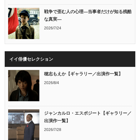
戦争で歪む人の心理―当事者だけが知る残酷
な真実―
2026/7/24
イイ俳優セレクション
穂志もえか【ギャラリー／出演作一覧】
2026/8/4
ジャンカルロ・エスポジート【ギャラリー／
出演作一覧】
2026/7/28