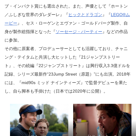
ブ・インパクト賞にも選出された。また、声優として『ホートン
／ふしぎな世界のダレダーレ』『
ヒックとドラゴン
』『
LEGO®ム
ービー
』、セス・ローゲンとエヴァン・ゴールドバーグ製作、自
身が製作総指揮となった『
ソーセージ・パーティー
』などの作品
に参加。
その他に原案者、プロデューサーとしても活躍しており、チャニ
ング・テイタムと共演し大ヒットした『21ジャンプストリー
ト』、その続編『22ジャンプストリート』は興行収入3.3億ドルを
記録、シリーズ最新作“23Jump Street（原題）”にも出演。2018年
には、『mid90s ミッド ナインティーズ』で監督デビューを果た
し、自ら脚本も手掛けた（日本では2020年に公開）。