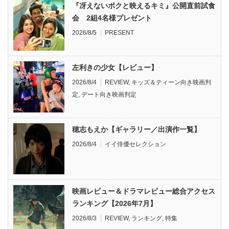
『冴えないボクと映えるキミ』公開直前試食
会 2組4名様プレゼント
2026/8/5
PRESENT
左利きの少女【レビュー】
2026/8/4
REVIEW
,
キッズ＆ティーン向き映画判
定
,
デート向き映画判定
穂志もえか【ギャラリー／出演作一覧】
2026/8/4
イイ俳優セレクション
映画レビュー＆ドラマレビュー総合アクセス
ランキング【2026年7月】
2026/8/3
REVIEW
,
ランキング
,
特集