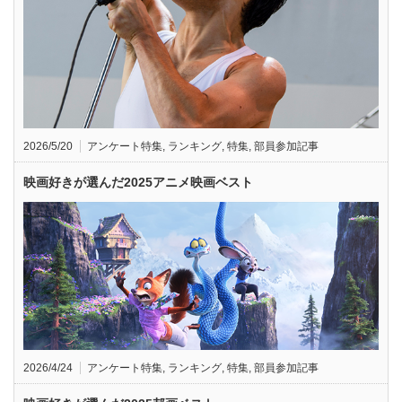
2026/5/20
アンケート特集
,
ランキング
,
特集
,
部員参加記事
映画好きが選んだ2025アニメ映画ベスト
2026/4/24
アンケート特集
,
ランキング
,
特集
,
部員参加記事