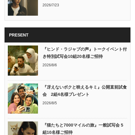
2026/7/23
PRESENT
『ヒンド・ラジャブの声』トークイベント付
き特別試写会10組20名様ご招待
2026/8/6
『冴えないボクと映えるキミ』公開直前試食
会 2組4名様プレゼント
2026/8/5
『猫たちと7000マイルの旅』一般試写会 5
組10名様ご招待