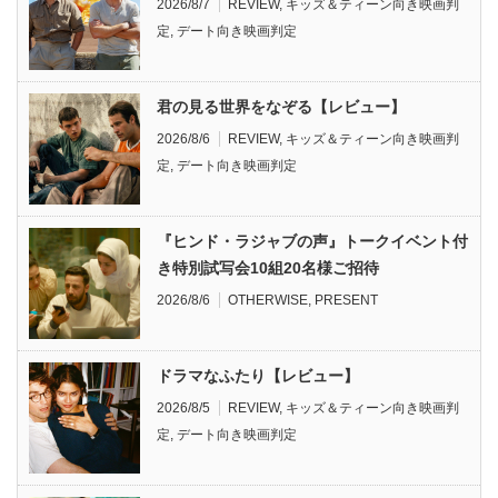
2026/8/7
REVIEW
,
キッズ＆ティーン向き映画判
定
,
デート向き映画判定
君の見る世界をなぞる【レビュー】
2026/8/6
REVIEW
,
キッズ＆ティーン向き映画判
定
,
デート向き映画判定
『ヒンド・ラジャブの声』トークイベント付
き特別試写会10組20名様ご招待
2026/8/6
OTHERWISE
,
PRESENT
ドラマなふたり【レビュー】
2026/8/5
REVIEW
,
キッズ＆ティーン向き映画判
定
,
デート向き映画判定