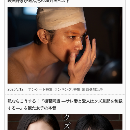
映画好きが選んだ2025邦画ベスト
2026/3/12
アンケート特集
,
ランキング
,
特集
,
部員参加記事
私ならこうする！『復讐同盟 —サレ妻と愛人はクズ旦那を制裁
する—』を観た女子の本音