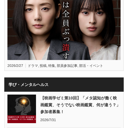
2026/2/27
ドラマ
,
投稿
,
特集
,
部員参加記事
,
部活・イベント
学び・メンタルヘルス
【映画学ゼミ第10回】「メタ認知が働く映
画鑑賞、そうでない映画鑑賞、何が違う？」
参加者募集！
2026/7/31