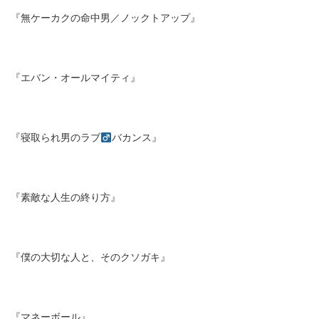
『無ケーカクの命中男／ノックトアップ』
『エバン・オールマイティ』
『寝取られ男のラブ
バカンス』
『素敵な人生の終り方』
『僕の大切な人と、そのクソガキ』
『マネーボール』