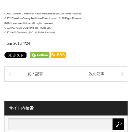
©2012 Twentieth Century Fox Home Entertainment LLC. All Rights Reserved.
© 2013 Twentieth Century Fox Home Entertainment LLC. All Rights Reserved.
©2013 Paramount Pictures. All Rights Reserved.
© 2018 AMAZON CONTENT SERVICES LLC
© 2018 A24 Distribution, LLC. All Rights Reserved.
from 2019/4/24
RSS
前の記事
次の記事
サイト内検索