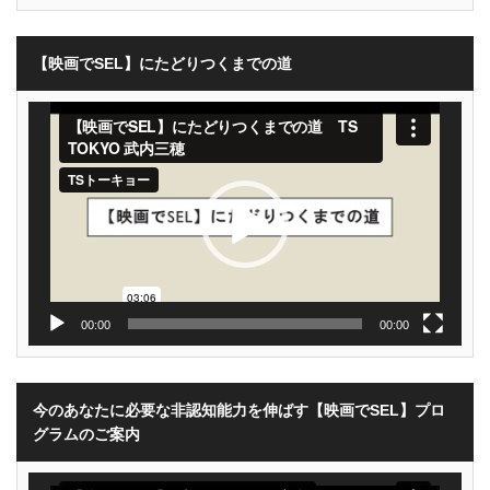
【映画でSEL】にたどりつくまでの道
動
画
プ
レ
ー
ヤ
ー
00:00
00:00
今のあなたに必要な非認知能力を伸ばす【映画でSEL】プロ
グラムのご案内
動