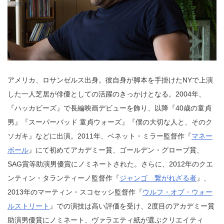
アメリカ、ロサンゼルス出身。彼自身が脚本を手掛けたNYで上演
した一人芝居が俳優としての活躍のきっかけとなる。2004年、
『ハッカビーズ』で長編映画デビューを飾り、以降『40歳の童貞
男』『スーパーバッド 童貞ウォーズ』『僕の大切な人と、そのク
ソガキ』などに出演。2011年、ベネット・ミラー監督作『
マネー
ボール
』にて初めてアカデミー賞、ゴールデン・グローブ賞、
SAG賞等助演男優賞にノミネートされた。さらに、2012年のクエ
ンティン・タランティーノ監督作『
ジャンゴ 繋がれざる者
』、
2013年のマーティン・スコセッシ監督作『
ウルフ・オブ・ウォー
ルストリート
』での演技は高い評価を受け、2度目のアカデミー賞
助演男優賞にノミネート、ヴァラエティ紙が選ぶクリエイティ