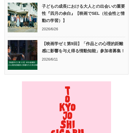
子どもの成長における大人との出会いの重要
性『四月の余白』【映画でSEL（社会性と情
動の学習）】
2026/6/26
【映画学ゼミ第9回】「作品との心理的距離
感に影響を与え得る情動知能」参加者募集！
2026/6/11