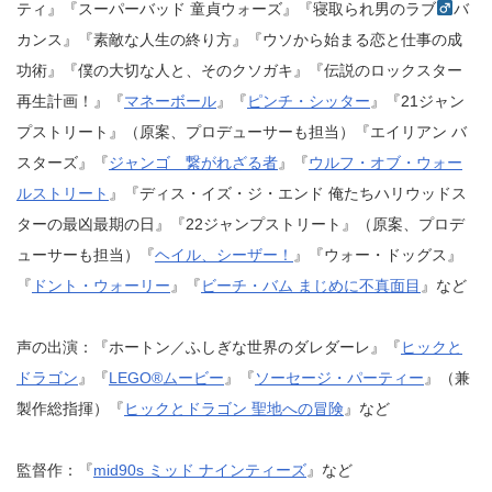
ティ』『スーパーバッド 童貞ウォーズ』『寝取られ男のラブ
バ
カンス』『素敵な人生の終り方』『ウソから始まる恋と仕事の成
功術』『僕の大切な人と、そのクソガキ』『伝説のロックスター
再生計画！』『
マネーボール
』『
ピンチ・シッター
』『21ジャン
プストリート』（原案、プロデューサーも担当）『エイリアン バ
スターズ』『
ジャンゴ 繋がれざる者
』『
ウルフ・オブ・ウォー
ルストリート
』『ディス・イズ・ジ・エンド 俺たちハリウッドス
ターの最凶最期の日』『22ジャンプストリート』（原案、プロデ
ューサーも担当）『
ヘイル、シーザー！
』『ウォー・ドッグス』
『
ドント・ウォーリー
』『
ビーチ・バム まじめに不真面目
』など
声の出演：『ホートン／ふしぎな世界のダレダーレ』『
ヒックと
ドラゴン
』『
LEGO®ムービー
』『
ソーセージ・パーティー
』（兼
製作総指揮）『
ヒックとドラゴン 聖地への冒険
』など
監督作：『
mid90s ミッド ナインティーズ
』など