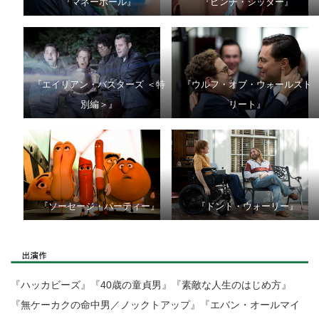
『マネーボール』
『ピンチ・シッター』
『エイリアン・バスターズ ＜特
『ウルフ・オブ・ウォールスト
別編＞』
リート』
『ソーセージ・パーティー』
『ドント・ウォーリー』
『ハッカビーズ』『40歳の童貞男』『素敵な人生のはじめ方』
『無ケーカクの命中男／ノックトアップ』『エバン・オールマイ