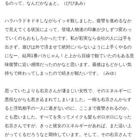
るのって、なんだかなぁと。（びびあみ）
ハラハラドキドキしながらイッキ観しました。復讐を進めるなか
で見えてくる状況によって、登場人物達の印象が少しずつ変わっ
ていくのもおもしろかったです。私が彩実なら会社の人には手を
出さず、遊びは外で済ませて絶対にバレないように上手くやるの
になー、結局1番バカじゃん！と上から目線で観ていたのもある意
味復讐に近い感情だったのかなと思います。最後はもどかしい気
持ちで終わってしまったので続きが観たいです。（みゆ）
思っていたよりも右京さんが凄まじい女性で、そのエネルギーに
悪役ながらも惹き込まれてしまいました。一樹も右京さんからす
ると浮気相手の一人に過ぎないのに、ここまで復讐されるのか、
とも思いました。すべてを失ってメイクも髪もボロボロになった
右京さんですが、きっと彼女のエネルギーがあれば、また這い上
がってくるだろうなと期待しています。そして、その右京さんで