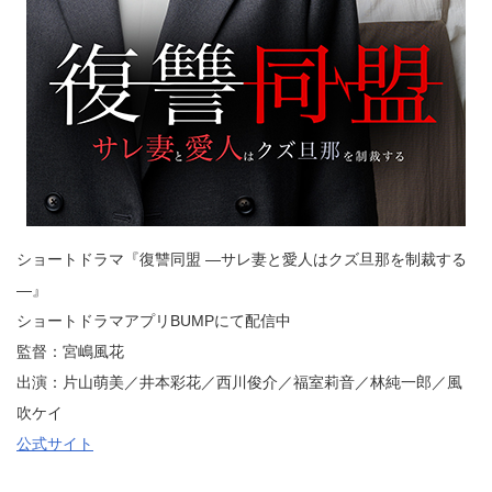
ショートドラマ『復讐同盟 —サレ妻と愛人はクズ旦那を制裁する
—』
ショートドラマアプリBUMPにて配信中
監督：宮嶋風花
出演：片山萌美／井本彩花／西川俊介／福室莉音／林純一郎／風
吹ケイ
公式サイト