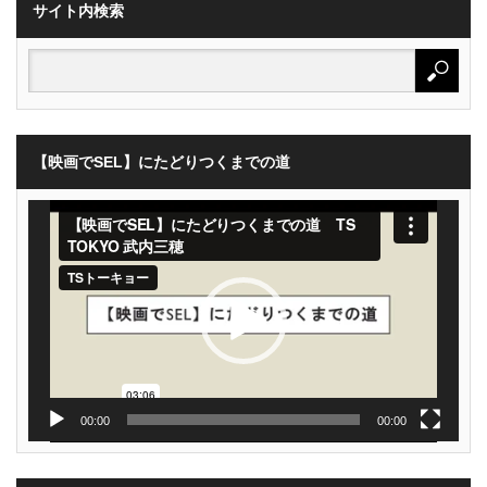
サイト内検索
【映画でSEL】にたどりつくまでの道
動
画
プ
レ
ー
ヤ
ー
00:00
00:00