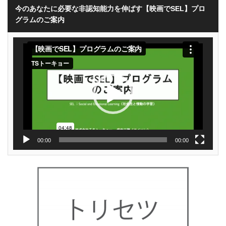
今のあなたに必要な非認知能力を伸ばす【映画でSEL】プロ
グラムのご案内
動
画
プ
レ
ー
ヤ
ー
00:00
00:00