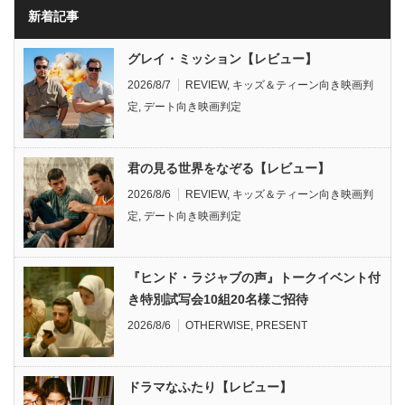
新着記事
グレイ・ミッション【レビュー】
2026/8/7
REVIEW
,
キッズ＆ティーン向き映画判
定
,
デート向き映画判定
君の見る世界をなぞる【レビュー】
2026/8/6
REVIEW
,
キッズ＆ティーン向き映画判
定
,
デート向き映画判定
『ヒンド・ラジャブの声』トークイベント付
き特別試写会10組20名様ご招待
2026/8/6
OTHERWISE
,
PRESENT
ドラマなふたり【レビュー】