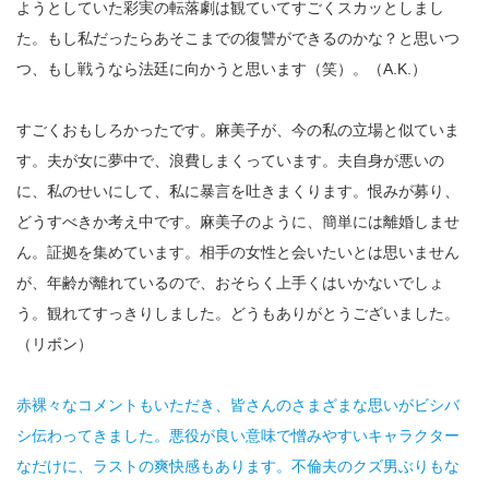
ようとしていた彩実の転落劇は観ていてすごくスカッとしまし
た。もし私だったらあそこまでの復讐ができるのかな？と思いつ
つ、もし戦うなら法廷に向かうと思います（笑）。（A.K.）
すごくおもしろかったです。麻美子が、今の私の立場と似ていま
す。夫が女に夢中で、浪費しまくっています。夫自身が悪いの
に、私のせいにして、私に暴言を吐きまくります。恨みが募り、
どうすべきか考え中です。麻美子のように、簡単には離婚しませ
ん。証拠を集めています。相手の女性と会いたいとは思いません
が、年齢が離れているので、おそらく上手くはいかないでしょ
う。観れてすっきりしました。どうもありがとうございました。
（リボン）
赤裸々なコメントもいただき、皆さんのさまざまな思いがビシバ
シ伝わってきました。悪役が良い意味で憎みやすいキャラクター
なだけに、ラストの爽快感もあります。不倫夫のクズ男ぶりもな