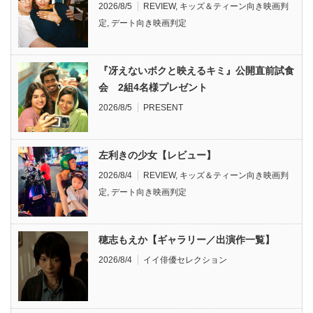
2026/8/5
REVIEW
,
キッズ＆ティーン向き映画判
定
,
デート向き映画判定
『冴えないボクと映えるキミ』公開直前試食
会 2組4名様プレゼント
2026/8/5
PRESENT
左利きの少女【レビュー】
2026/8/4
REVIEW
,
キッズ＆ティーン向き映画判
定
,
デート向き映画判定
穂志もえか【ギャラリー／出演作一覧】
2026/8/4
イイ俳優セレクション