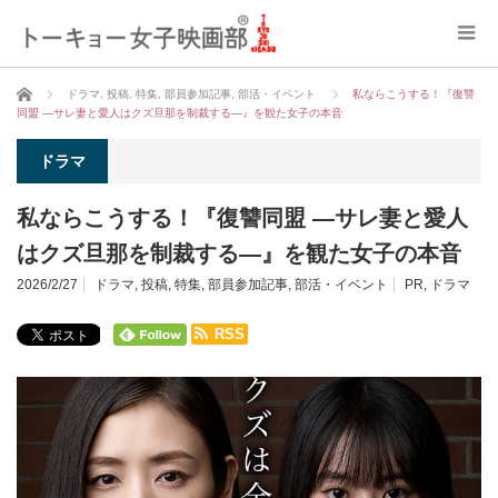
ホーム
ドラマ
,
投稿
,
特集
,
部員参加記事
,
部活・イベント
私ならこうする！『復讐
同盟 —サレ妻と愛人はクズ旦那を制裁する—』を観た女子の本音
ドラマ
私ならこうする！『復讐同盟 —サレ妻と愛人
はクズ旦那を制裁する—』を観た女子の本音
2026/2/27
ドラマ
,
投稿
,
特集
,
部員参加記事
,
部活・イベント
PR
,
ドラマ
RSS