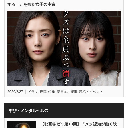
する—』を観た女子の本音
2026/2/27
ドラマ
,
投稿
,
特集
,
部員参加記事
,
部活・イベント
学び・メンタルヘルス
【映画学ゼミ第10回】「メタ認知が働く映