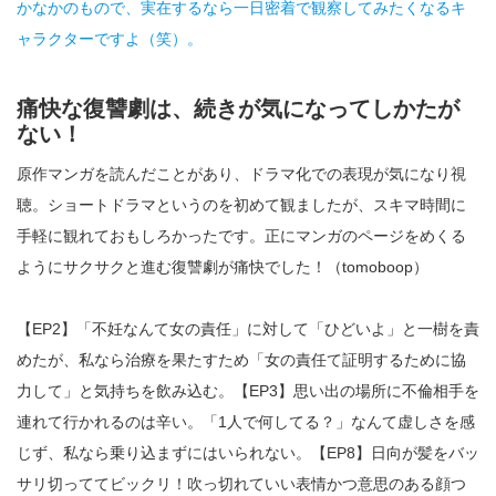
かなかのもので、実在するなら一日密着で観察してみたくなるキ
ャラクターですよ（笑）。
痛快な復讐劇は、続きが気になってしかたが
ない！
原作マンガを読んだことがあり、ドラマ化での表現が気になり視
聴。ショートドラマというのを初めて観ましたが、スキマ時間に
手軽に観れておもしろかったです。正にマンガのページをめくる
ようにサクサクと進む復讐劇が痛快でした！（tomoboop）
【EP2】「不妊なんて女の責任」に対して「ひどいよ」と一樹を責
めたが、私なら治療を果たすため「女の責任て証明するために協
力して」と気持ちを飲み込む。【EP3】思い出の場所に不倫相手を
連れて行かれるのは辛い。「1人で何してる？」なんて虚しさを感
じず、私なら乗り込まずにはいられない。【EP8】日向が髪をバッ
サリ切っててビックリ！吹っ切れていい表情かつ意思のある顔つ