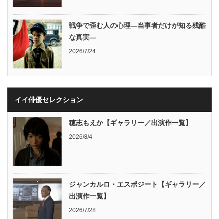
戦争で歪む人の心理―当事者だけが知る残酷
な真実―
2026/7/24
イイ俳優セレクション
穂志もえか【ギャラリー／出演作一覧】
2026/8/4
ジャンカルロ・エスポジート【ギャラリー／
出演作一覧】
2026/7/28