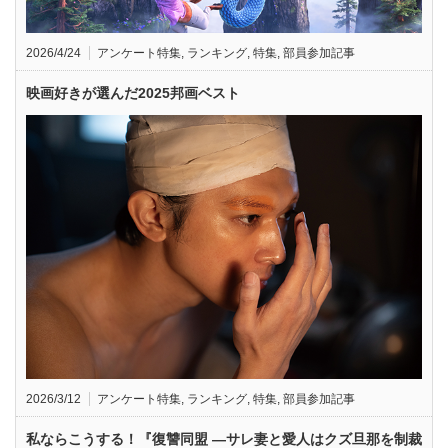
2026/4/24
アンケート特集
,
ランキング
,
特集
,
部員参加記事
映画好きが選んだ2025邦画ベスト
2026/3/12
アンケート特集
,
ランキング
,
特集
,
部員参加記事
私ならこうする！『復讐同盟 —サレ妻と愛人はクズ旦那を制裁