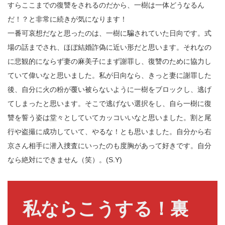
すらここまでの復讐をされるのだから、一樹は一体どうなるん
だ！？と非常に続きが気になります！
一番可哀想だなと思ったのは、一樹に騙されていた日向です。式
場の話までされ、ほぼ結婚詐偽に近い形だと思います。それなの
に悲観的にならず妻の麻美子にまず謝罪し、復讐のために協力し
ていて偉いなと思いました。私が日向なら、きっと妻に謝罪した
後、自分に火の粉が覆い被らないように一樹をブロックし、逃げ
てしまったと思います。そこで逃げない選択をし、自ら一樹に復
讐を誓う姿は堂々としていてカッコいいなと思いました。割と尾
行や盗撮に成功していて、やるな！とも思いました。自分から右
京さん相手に潜入捜査にいったのも度胸があって好きです。自分
なら絶対にできません（笑）。(S.Y)
私ならこうする！裏