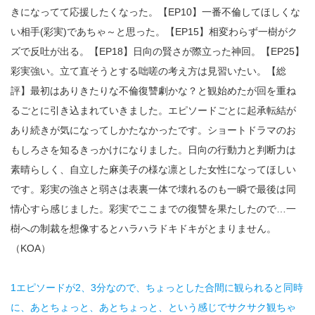
きになってて応援したくなった。【EP10】一番不倫してほしくな
い相手(彩実)であちゃ～と思った。【EP15】相変わらず一樹がク
ズで反吐が出る。【EP18】日向の賢さが際立った神回。【EP25】
彩実強い。立て直そうとする咄嗟の考え方は見習いたい。【総
評】最初はありきたりな不倫復讐劇かな？と観始めたが回を重ね
るごとに引き込まれていきました。エピソードごとに起承転結が
あり続きが気になってしかたなかったです。ショートドラマのお
もしろさを知るきっかけになりました。日向の行動力と判断力は
素晴らしく、自立した麻美子の様な凛とした女性になってほしい
です。彩実の強さと弱さは表裏一体で壊れるのも一瞬で最後は同
情心すら感じました。彩実でここまでの復讐を果たしたので…一
樹への制裁を想像するとハラハラドキドキがとまりません。
（KOA）
1エピソードが2、3分なので、ちょっとした合間に観られると同時
に、あとちょっと、あとちょっと、という感じでサクサク観ちゃ