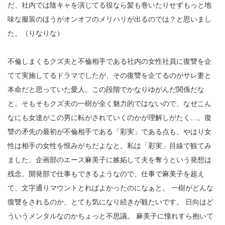
だ、社内では陰キャを演じてる役なら髪も巻いたりせずもっと地
味な服装のほうがオンオフのメリハリが出るのでは？と思いまし
た。（りなりな）
不倫しまくるクズ夫と不倫相手である社内の女性社員に復讐を企
てて実施してるドラマでしたが、その復讐を企てるのがサレ妻と
本命だと思っていた愛人。この段階でかなりゆがんだ関係だな
と。そもそもクズ夫の一樹が全く魅力的ではないので、なぜこん
なにも女達がこの男に転がされていくのかが理解しがたく…。復
讐の矛先の最初が不倫相手である「彩実」である点も、やはり女
性は相手の女性を恨みがちだよなと。私は「彩実」目線で観てみ
ました。企画部のエース麻美子に嫉妬して夫を奪うという発想は
残念。開発部で仕事もできるようなので、仕事で麻美子を超え
て、文字通りマウントとればよかったのになぁと。 一樹がどんな
復讐をされるのか、とても気になり続きが観たいです。 日向はど
ういうメンタルなのかちょっと不思議。 麻美子に憧れすら抱いて