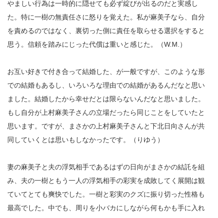
やましい行為は一時的に隠せても必ず綻びが出るのだと実感し
た。特に一樹の無責任さに怒りを覚えた。私が麻美子なら、自分
を責めるのではなく、裏切った側に責任を取らせる選択をすると
思う。信頼を踏みにじった代償は重いと感じた。（W.M.）
お互い好きで付き合って結婚した、が一般ですが、このような形
での結婚もあるし、いろいろな理由での結婚があるんだなと思い
ました。結婚したから幸せだとは限らないんだなと思いました。
もし自分が上村麻美子さんの立場だったら同じことをしていたと
思います。ですが、まさかの上村麻美子さんと下北日向さんが共
同していくとは思いもしなかったです。（りゆう）
妻の麻美子と夫の浮気相手であるはずの日向がまさかの結託を組
み、夫の一樹ともう一人の浮気相手の彩実を成敗してく展開は観
ていてとても爽快でした。一樹と彩実のクズに振り切った性格も
最高でした。中でも、周りを小バカにしながら何もかも手に入れ