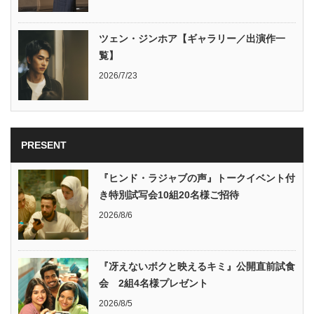
ツェン・ジンホア【ギャラリー／出演作一
覧】
2026/7/23
PRESENT
『ヒンド・ラジャブの声』トークイベント付
き特別試写会10組20名様ご招待
2026/8/6
『冴えないボクと映えるキミ』公開直前試食
会 2組4名様プレゼント
2026/8/5