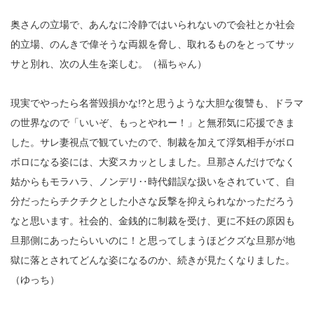
奥さんの立場で、あんなに冷静ではいられないので会社とか社会
的立場、のんきで偉そうな両親を脅し、取れるものをとってサッ
サと別れ、次の人生を楽しむ。（福ちゃん）
現実でやったら名誉毀損かな!?と思うような大胆な復讐も、ドラマ
の世界なので「いいぞ、もっとやれー！」と無邪気に応援できま
した。サレ妻視点で観ていたので、制裁を加えて浮気相手がボロ
ボロになる姿には、大変スカッとしました。旦那さんだけでなく
姑からもモラハラ、ノンデリ‥時代錯誤な扱いをされていて、自
分だったらチクチクとした小さな反撃を抑えられなかっただろう
なと思います。社会的、金銭的に制裁を受け、更に不妊の原因も
旦那側にあったらいいのに！と思ってしまうほどクズな旦那が地
獄に落とされてどんな姿になるのか、続きが見たくなりました。
（ゆっち）