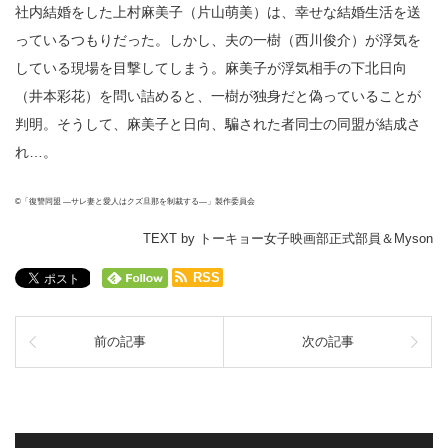
社内結婚をした上村麻美子（片山萌美）は、幸せな結婚生活を送
っているつもりだった。しかし、夫の一樹（西川俊介）が浮気を
している現場を目撃してしまう。麻美子が浮気相手の下北日向
（井本彩花）を問い詰めると、一樹が独身だと偽っていることが
判明。そうして、麻美子と日向、騙された者同士の同盟が結成さ
れ…。
©「復讐同盟 —サレ妻と愛人はクズ旦那を制裁する—」製作委員会
TEXT by トーキョー女子映画部正式部員＆Myson
RSS
前の記事
次の記事