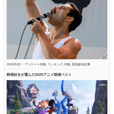
2026/5/20
アンケート特集
,
ランキング
,
特集
,
部員参加記事
映画好きが選んだ2025アニメ映画ベスト