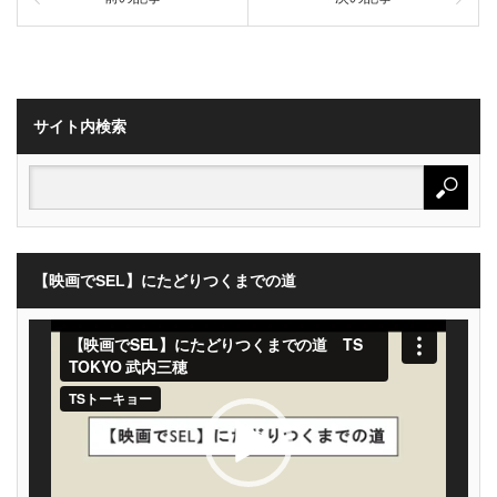
サイト内検索
【映画でSEL】にたどりつくまでの道
動
画
プ
レ
ー
ヤ
ー