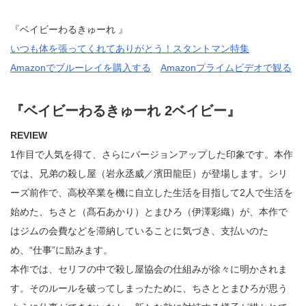
『ベイビーわるきゅーれ 』
いつも体を張ってくれてありがとう！スタントマン特集
Amazonでブルーレイを購入する
Amazonプライムビデオで観る
『ベイビーわるきゅーれ 2ベイビー』
REVIEW
1作目で人気を得て、さらにバージョンアップした印象です。本作
では、兄弟の殺し屋（岩永丞威／濱田龍臣）が登場します。シリ
ーズ前作で、高校卒業を機に自立した生活を目指して2人で生活を
始めた、ちさと（髙石あかり）とまひろ（伊澤彩織）が、本作で
はジムの会費などを滞納していることに気づき、支払いのた
め、“仕事”に励みます。
本作では、セリフの中で殺し屋協会の仕組みが徐々に明かされま
す。そのルールを破ってしまったために、ちさととまひろが思う