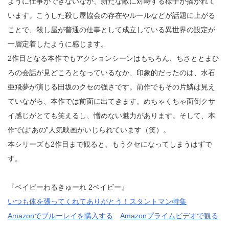
ように仕事ができないなか、新たな敵に対峙する様子が描かれて
います。こうした殺し屋協会の存在やルールなどが話題に上がる
ことで、殺し屋が普通の仕事として成立している異世界の設定が
一層定着したように感じます。
2作目となる本作でもアクションシーンはもちろん、ちさととまひ
ろの会話が見どころとなっているなか、印象的だったのは、水石
亜飛夢が演じる田坂のクセの強さです。前作でもその片鱗は見え
ていながら、本作では前面に出てきます。めちゃくちゃ面倒クサ
イ感じがとても笑えるし、憎めない魅力があります。そして、本
作では“あの”人気映画がいじられています（笑）。
本シリーズも2作目まで観ると、もうクセになってしまうはずで
す。
『ベイビーわるきゅーれ 2ベイビー』
いつも体を張ってくれてありがとう！スタントマン特集
Amazonでブルーレイを購入する
Amazonプライムビデオで観る