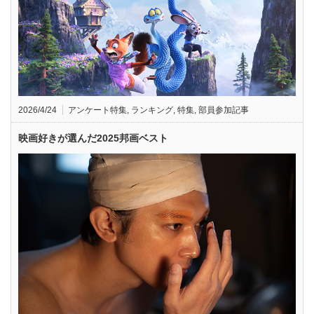
2026/4/24
アンケート特集
,
ランキング
,
特集
,
部員参加記事
映画好きが選んだ2025邦画ベスト