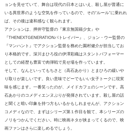
ョンを見せていて、舞台は現代の日本とはいえ、殺し屋が普通に
いる異世界のような空気を作っているので、その“ルール”に乗れれ
ば、その後は違和感なく観られます。
アクションは、押井守監督の『東京無国籍少女』や
『THENEXTGENERATIONパトレイバー』、ジョン・ウー監督の
『マンハント』でアクション監督を務めた園村健介が担当してお
り本格的です。深川まひろ役の伊澤彩織はスタントパフォーマー
としての経歴も豊富で肉弾戦で見せ場を作っています。
そして、なんといってもちさと（高石あかり）とまひろの緩いや
り取りが楽しいです。良い意味でどーでもいい女子トークに現実
味を感じます。一番笑ったのが、メイドカフェのシーンです。高
石あかりのコメディエンヌぶりが発揮されています。殺し屋の話
と聞くと暗い印象を持つ方もいるかもしれませんが、アクション
コメディなので、まずはシリーズ第１作目を観て、本シリーズの
ノリをつかんでください。時に映画ネタが挟まってくるので、映
画ファンはさらに楽しめるでしょう。