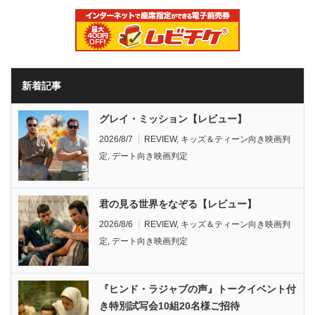
新着記事
グレイ・ミッション【レビュー】
2026/8/7
REVIEW
,
キッズ＆ティーン向き映画判
定
,
デート向き映画判定
君の見る世界をなぞる【レビュー】
2026/8/6
REVIEW
,
キッズ＆ティーン向き映画判
定
,
デート向き映画判定
『ヒンド・ラジャブの声』トークイベント付
き特別試写会10組20名様ご招待