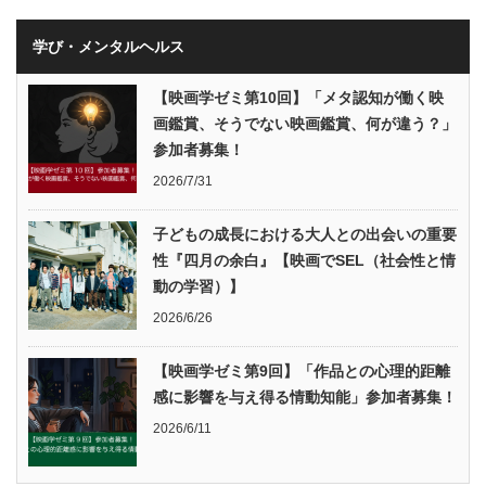
学び・メンタルヘルス
【映画学ゼミ第10回】「メタ認知が働く映
画鑑賞、そうでない映画鑑賞、何が違う？」
参加者募集！
2026/7/31
子どもの成長における大人との出会いの重要
性『四月の余白』【映画でSEL（社会性と情
動の学習）】
2026/6/26
【映画学ゼミ第9回】「作品との心理的距離
感に影響を与え得る情動知能」参加者募集！
2026/6/11