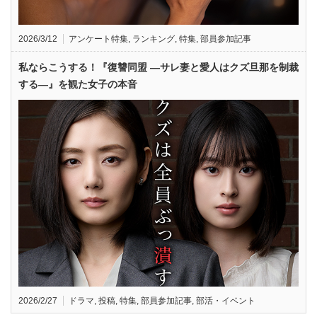
2026/3/12
アンケート特集
,
ランキング
,
特集
,
部員参加記事
私ならこうする！『復讐同盟 —サレ妻と愛人はクズ旦那を制裁
する—』を観た女子の本音
2026/2/27
ドラマ
,
投稿
,
特集
,
部員参加記事
,
部活・イベント