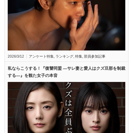
2026/3/12
アンケート特集
,
ランキング
,
特集
,
部員参加記事
私ならこうする！『復讐同盟 —サレ妻と愛人はクズ旦那を制裁
する—』を観た女子の本音