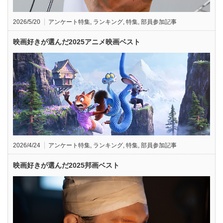
2026/5/20
アンケート特集
,
ランキング
,
特集
,
部員参加記事
映画好きが選んだ2025アニメ映画ベスト
2026/4/24
アンケート特集
,
ランキング
,
特集
,
部員参加記事
映画好きが選んだ2025邦画ベスト