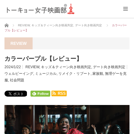
ホーム
REVIEW
,
キッズ＆ティーン向き映画判定
,
デート向き映画判定
カラーパー
プル【レビュー】
REVIEW
カラーパープル【レビュー】
2024/1/22
REVIEW
,
キッズ＆ティーン向き映画判定
,
デート向き映画判定
ウェルビーイング
,
ミュージカル
,
リメイク・リブート
,
家族観
,
無理ゲーを克
服
,
社会問題
RSS