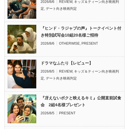
2026/8/6
REVIEW
,
キッズ＆ティーン向き映画判
定
,
デート向き映画判定
『ヒンド・ラジャブの声』トークイベント付
き特別試写会10組20名様ご招待
2026/8/6
OTHERWISE
,
PRESENT
ドラマなふたり【レビュー】
2026/8/5
REVIEW
,
キッズ＆ティーン向き映画判
定
,
デート向き映画判定
『冴えないボクと映えるキミ』公開直前試食
会 2組4名様プレゼント
2026/8/5
PRESENT