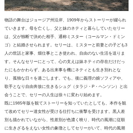
物語の舞台はジョージア州沿岸、1909年からストーリーが綴られ
ていきます。母を亡くし、父と妹のネティと暮らしていたセリー
は、父が独断で決めた相手、通称ミスター（コールマン・ドミン
ゴ）と結婚させられます。セリーは、ミスターと前妻との子ども3
人の世話と家事、畑仕事とこき使われ、自由のない生活を送りま
す。そんなセリーにとって、心の支えは妹ネティの存在だけだっ
たにもかかわらず、ある出来事を機にネティとも生き別れとな
り、孤独な日々を過ごします。でも、後に義理の娘ソフィアや、
歌手となり自由奔放に生きるシュグ（タラジ・P・ヘンソン）と出
会うことで、セリーの人生は徐々に変わり始めます。
既に1985年版を観てストーリーを知っていたとしても、本作を観
て改めてセリー達女性が受ける仕打ちに衝撃を受けます。黒人差
別も描かれていながら、性差別が色濃く映り、時代の風潮に従順
に生きざるをえない女性の象徴としてセリーがいて、時代の風潮