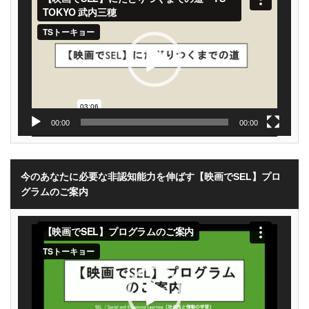
プ
レ
ー
ヤ
ー
00:00
00:00
今のあなたに必要な非認知能力を伸ばす【映画でSEL】プロ
グラムのご案内
動
画
プ
レ
ー
ヤ
ー