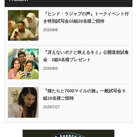
『ヒンド・ラジャブの声』トークイベント付
き特別試写会10組20名様ご招待
2026/8/6
『冴えないボクと映えるキミ』公開直前試食
会 2組4名様プレゼント
2026/8/5
『猫たちと7000マイルの旅』一般試写会 5
組10名様ご招待
2026/7/27