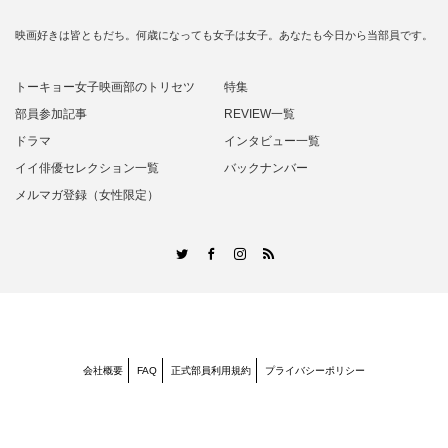
映画好きは皆ともだち。何歳になっても女子は女子。あなたも今日から当部員です。
トーキョー女子映画部のトリセツ
特集
部員参加記事
REVIEW一覧
ドラマ
インタビュー一覧
イイ俳優セレクション一覧
バックナンバー
メルマガ登録（女性限定）
RSS
Twitter
Facebook
Instagram
会社概要
FAQ
正式部員利用規約
プライバシーポリシー