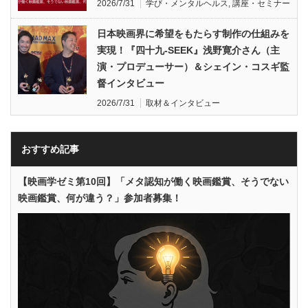
2026/7/31
学び・メンタルヘルス
,
講座・セミナー
日本映画界に希望をもたらす制作の仕組みを
実現！『四十九-SEEK』浅野寛介さん（主
演・プロデューサー）＆シェイン・コスギ監
督インタビュー
2026/7/31
取材＆インタビュー
おすすめ記事
【映画学ゼミ第10回】「メタ認知が働く映画鑑賞、そうでない
映画鑑賞、何が違う？」参加者募集！