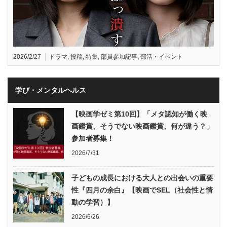
2026/2/27
ドラマ
,
投稿
,
特集
,
部員参加記事
,
部活・イベント
学び・メンタルヘルス
【映画学ゼミ第10回】「メタ認知が働く映
画鑑賞、そうでない映画鑑賞、何が違う？」
参加者募集！
2026/7/31
子どもの成長における大人との出会いの重要
性『四月の余白』【映画でSEL（社会性と情
動の学習）】
2026/6/26