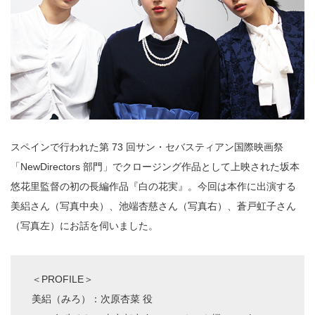
スペインで行われた第 73 回サン・セバスティアン国際映画祭
「NewDirectors 部門」でクロージング作品として上映された坂本
悠花里監督の初の長編作品『白の花実』。今回は本作に出演する
美絽さん（写真中央）、池端杏慈さん（写真右）、蒼戸虹子さん
（写真左）にお話を伺いました。
＜PROFILE＞
美絽（みろ）：次原杏菜 役