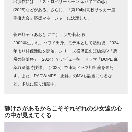
出演作には、『ストロベリームーン 余命半年の恋』
(2025)などがある。さらに、「第104回高校サッカー選
手権大会」応援マネージャーに決定した。
蒼戸虹子（あおと にこ）：大野莉花 役
2009年生まれ。ハワイ出身。モデルとして活動後、2024
年より俳優活動を開始。シリー ズ横溝正史短編集IV「悪
魔の降誕祭」（2024）でデビュー後、ドラマ「DOPE 麻
薬取締部特捜課」（2025）で連続ドラマ初出演を果た
す。また、RADWIMPS「正解」のMVも話題になるな
ど、多岐に渡り活躍中。
静けさがあるからこそそれぞれの少女達の心
の中が見えてくる