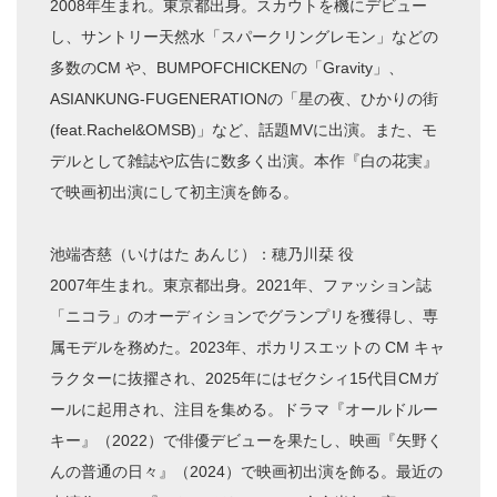
2008年生まれ。東京都出身。スカウトを機にデビュー
し、サントリー天然水「スパークリングレモン」などの
多数のCM や、BUMPOFCHICKENの「Gravity」、
ASIANKUNG-FUGENERATIONの「星の夜、ひかりの街
(feat.Rachel&OMSB)」など、話題MVに出演。また、モ
デルとして雑誌や広告に数多く出演。本作『白の花実』
で映画初出演にして初主演を飾る。
池端杏慈（いけはた あんじ）：穂乃川栞 役
2007年生まれ。東京都出身。2021年、ファッション誌
「ニコラ」のオーディションでグランプリを獲得し、専
属モデルを務めた。2023年、ポカリスエットの CM キャ
ラクターに抜擢され、2025年にはゼクシィ15代目CMガ
ールに起用され、注目を集める。ドラマ『オールドルー
キー』（2022）で俳優デビューを果たし、映画『矢野く
んの普通の日々』（2024）で映画初出演を飾る。最近の