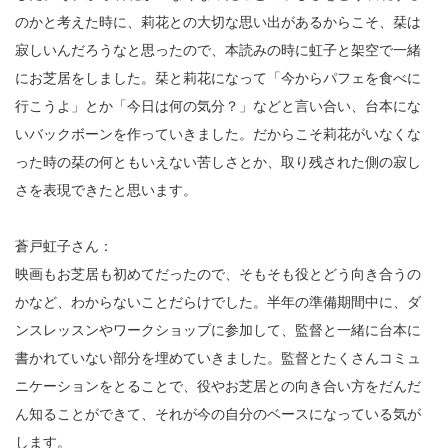
のかと考えた時に、莉花との大切な思い出があるからこそ、栞は
寂しいんだろうなと思ったので、本読みの時に虹子と架空で一緒
にお芝居をしました。栞と莉花になって「今からパフェを食べに
行こうよ」とか「今日は何の気分？」などと言い合い、台本にな
いバックボーンを作っていきました。だからこそ莉花がいなくな
った時の栞の何ともいえない苦しさとか、取り残された側の寂し
さを表現できたと思います。
蒼戸虹子さん：
映画もお芝居も初めてだったので、そもそも役とどう向き合うの
かなど、わからないことだらけでした。半年の準備期間中に、ダ
ンスレッスンやワークショップに参加して、監督と一緒に台本に
書かれていない部分を埋めていきました。監督とたくさんコミュ
ニケーションをとることで、役やお芝居との向き合い方をだんだ
ん知ることができて、それが今の自分のベースになっている気が
します。