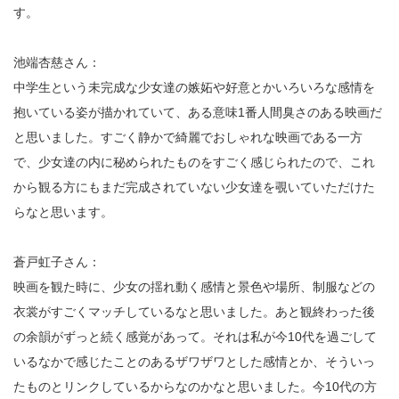
す。
池端杏慈さん：
中学生という未完成な少女達の嫉妬や好意とかいろいろな感情を
抱いている姿が描かれていて、ある意味1番人間臭さのある映画だ
と思いました。すごく静かで綺麗でおしゃれな映画である一方
で、少女達の内に秘められたものをすごく感じられたので、これ
から観る方にもまだ完成されていない少女達を覗いていただけた
らなと思います。
蒼戸虹子さん：
映画を観た時に、少女の揺れ動く感情と景色や場所、制服などの
衣裳がすごくマッチしているなと思いました。あと観終わった後
の余韻がずっと続く感覚があって。それは私が今10代を過ごして
いるなかで感じたことのあるザワザワとした感情とか、そういっ
たものとリンクしているからなのかなと思いました。今10代の方