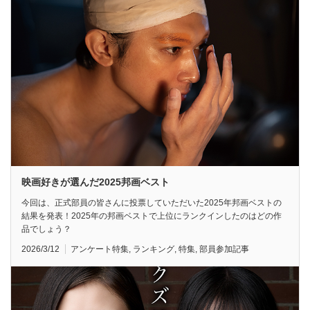
映画好きが選んだ2025邦画ベスト
今回は、正式部員の皆さんに投票していただいた2025年邦画ベストの
結果を発表！2025年の邦画ベストで上位にランクインしたのはどの作
品でしょう？
2026/3/12
アンケート特集
,
ランキング
,
特集
,
部員参加記事