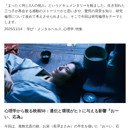
『まったく同じ3人の他人』というドキュメンタリーを観ました。生き別れた
三つ子が再会する感動のストーリーかと思いきや、驚愕の背景を知り、研究
倫理について改めて考えさせられました。そこで今回は研究倫理をテーマと
します。
2025/11/14
学び・メンタルヘルス
,
心理学
,
特集
心理学から観る映画58：遺伝と環境がヒトに与える影響『おー
い、応為』
今回は、葛飾北斎の娘、お栄（長澤まさみ）の半生を描いた『おーい、応