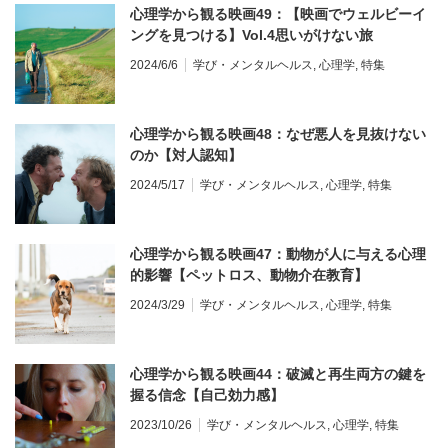
心理学から観る映画49：【映画でウェルビーイ
ングを見つける】Vol.4思いがけない旅
2024/6/6
学び・メンタルヘルス
,
心理学
,
特集
心理学から観る映画48：なぜ悪人を見抜けない
のか【対人認知】
2024/5/17
学び・メンタルヘルス
,
心理学
,
特集
心理学から観る映画47：動物が人に与える心理
的影響【ペットロス、動物介在教育】
2024/3/29
学び・メンタルヘルス
,
心理学
,
特集
心理学から観る映画44：破滅と再生両方の鍵を
握る信念【自己効力感】
2023/10/26
学び・メンタルヘルス
,
心理学
,
特集