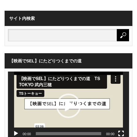
サイト内検索
【映画でSEL】にたどりつくまでの道
動
画
プ
レ
ー
ヤ
ー
00:00
00:00