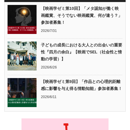
【映画学ゼミ第10回】「メタ認知が働く映
画鑑賞、そうでない映画鑑賞、何が違う？」
参加者募集！
2026/7/31
子どもの成長における大人との出会いの重要
性『四月の余白』【映画でSEL（社会性と情
動の学習）】
2026/6/26
【映画学ゼミ第9回】「作品との心理的距離
感に影響を与え得る情動知能」参加者募集！
2026/6/11