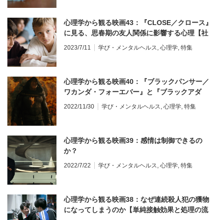
心理学から観る映画43：『CLOSE／クロース』
に見る、思春期の友人関係に影響する心理【社
会性の発達とジェンダー・スキーマ】
2023/7/11
学び・メンタルヘルス
,
心理学
,
特集
心理学から観る映画40：『ブラックパンサー／
ワカンダ・フォーエバー』と『ブラックアダ
ム』で求められるリーダーシップの違い
2022/11/30
学び・メンタルヘルス
,
心理学
,
特集
心理学から観る映画39：感情は制御できるの
か？
2022/7/22
学び・メンタルヘルス
,
心理学
,
特集
心理学から観る映画38：なぜ連続殺人犯の獲物
になってしまうのか【単純接触効果と処理の流