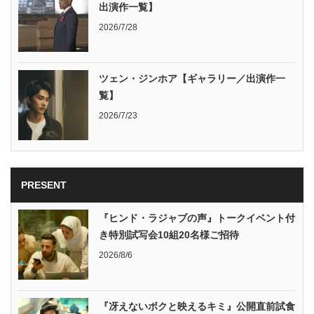
出演作一覧】
2026/7/28
ツェン・ジンホア【ギャラリー／出演作一
覧】
2026/7/23
PRESENT
『ヒンド・ラジャブの声』トークイベント付
き特別試写会10組20名様ご招待
2026/8/6
『冴えないボクと映えるキミ』公開直前試食