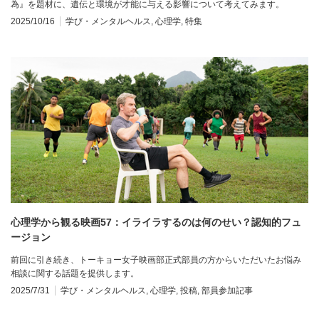
為』を題材に、遺伝と環境が才能に与える影響について考えてみます。
2025/10/16
学び・メンタルヘルス
,
心理学
,
特集
心理学から観る映画57：イライラするのは何のせい？認知的フュ
ージョン
前回に引き続き、トーキョー女子映画部正式部員の方からいただいたお悩み
相談に関する話題を提供します。
2025/7/31
学び・メンタルヘルス
,
心理学
,
投稿
,
部員参加記事