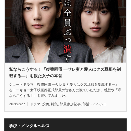
私ならこうする！『復讐同盟 —サレ妻と愛人はクズ旦那を制
裁する—』を観た女子の本音
ショートドラマ『復讐同盟 —サレ妻と愛人はクズ旦那を制裁する—』
をトーキョー女子映画部正式部員の皆さんに観ていただき、感想や「私
ならこうする！」を聞いてみました。
2026/2/27
ドラマ
,
投稿
,
特集
,
部員参加記事
,
部活・イベント
学び・メンタルヘルス