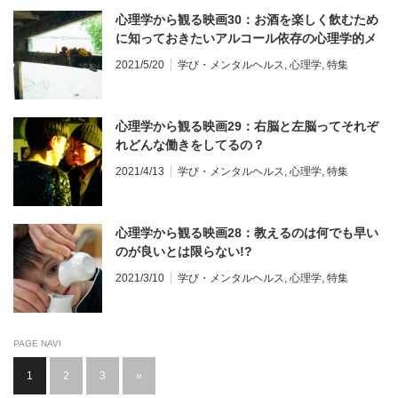
心理学から観る映画30：お酒を楽しく飲むため
に知っておきたいアルコール依存の心理学的メ
カニズム
2021/5/20
学び・メンタルヘルス
,
心理学
,
特集
心理学から観る映画29：右脳と左脳ってそれぞ
れどんな働きをしてるの？
2021/4/13
学び・メンタルヘルス
,
心理学
,
特集
心理学から観る映画28：教えるのは何でも早い
のが良いとは限らない!?
2021/3/10
学び・メンタルヘルス
,
心理学
,
特集
PAGE NAVI
1
2
3
»