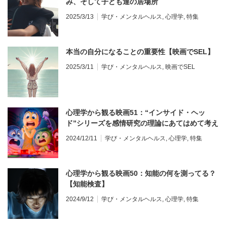
み、そして子ども達の居場所
2025/3/13
学び・メンタルヘルス
,
心理学
,
特集
本当の自分になることの重要性【映画でSEL】
2025/3/11
学び・メンタルヘルス
,
映画でSEL
心理学から観る映画51：“インサイド・ヘッ
ド”シリーズを感情研究の理論にあてはめて考え
る
2024/12/11
学び・メンタルヘルス
,
心理学
,
特集
心理学から観る映画50：知能の何を測ってる？
【知能検査】
2024/9/12
学び・メンタルヘルス
,
心理学
,
特集