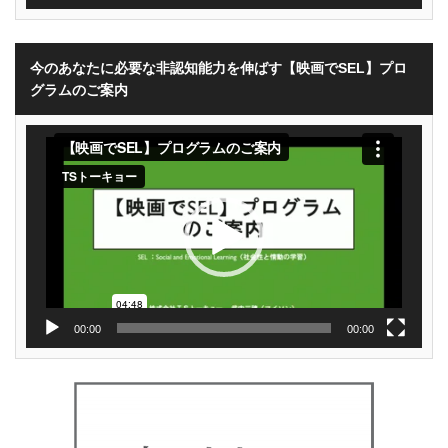
今のあなたに必要な非認知能力を伸ばす【映画でSEL】プロ
グラムのご案内
動
画
プ
レ
ー
ヤ
ー
00:00
00:00