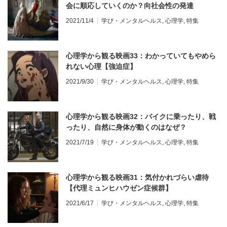
会に順応していくのか？向社会性の発達
2021/11/4
学び・メンタルヘルス
,
心理学
,
特集
心理学から観る映画33：わかっていてもやめら
れない心理【強迫症】
2021/9/30
学び・メンタルヘルス
,
心理学
,
特集
心理学から観る映画32：バイクに乗ったり、戦
ったり、自然に身体が動くのはなぜ？
2021/7/19
学び・メンタルヘルス
,
心理学
,
特集
心理学から観る映画31：気付かれづらい虐待
【代理ミュンヒハウゼン症候群】
2021/6/17
学び・メンタルヘルス
,
心理学
,
特集