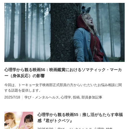
心理学から観る映画56：映画鑑賞におけるソマティック・マーカ
ー（身体反応）の影響
今回は、トーキョー女子映画部正式部員の方からいただいたお悩み相談に関
する話題を提供します。
2025/7/18
学び・メンタルヘルス
,
心理学
,
投稿
,
部員参加記事
心理学から観る映画55：推し活がもたらす幸福
感『君がトクベツ』