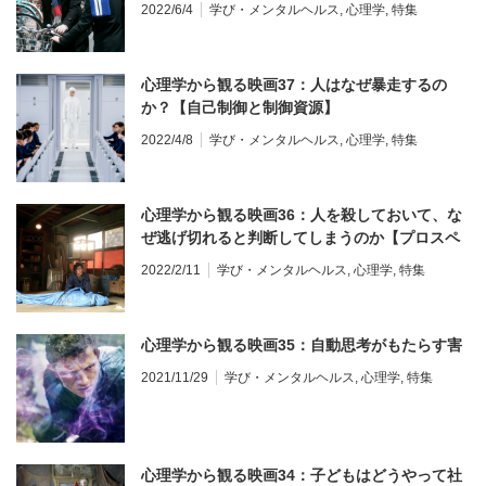
暢性】
2022/6/4
学び・メンタルヘルス
,
心理学
,
特集
心理学から観る映画37：人はなぜ暴走するの
か？【自己制御と制御資源】
2022/4/8
学び・メンタルヘルス
,
心理学
,
特集
心理学から観る映画36：人を殺しておいて、な
ぜ逃げ切れると判断してしまうのか【プロスペ
クト理論】
2022/2/11
学び・メンタルヘルス
,
心理学
,
特集
心理学から観る映画35：自動思考がもたらす害
2021/11/29
学び・メンタルヘルス
,
心理学
,
特集
心理学から観る映画34：子どもはどうやって社