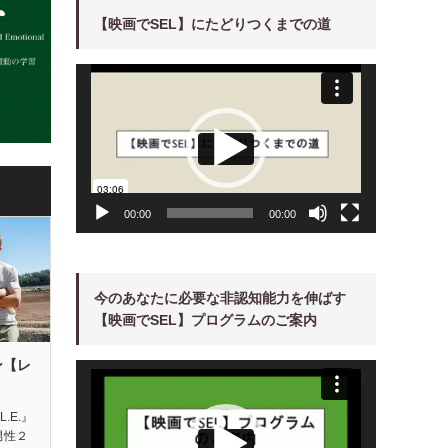
【映画でSEL】にたどりつくまでの道
動
画
プ
レ
ー
ヤ
ー
00:00
00:00
今のあなたに必要な非認知能力を伸ばす
【映画でSEL】プログラムのご案内
ン【レ
動
画
プ
レ
ー
L.E.』
ヤ
男性２
ー