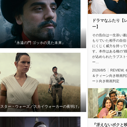
ドラマなふたり【
ー】
その告白は一生添い遂
もりでいた相手の自信
『永遠の門 ゴッホの見た未来』
にくじく威力を持って
す。本作はある種の“残
が込められたラブスト
ー…
2026/8/5
REVIEW
,
＆ティーン向き映画判
ート向き映画判定
『スター・ウォーズ／スカイウォーカーの夜明け』
『冴えないボクと