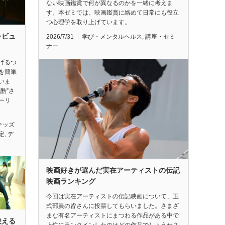
ない映画鑑賞で何が異なるのかを一緒に考えま
す。本ゼミでは、映画鑑賞に絡めて日常にも役立
つ心理学を取り上げています。
レビュ
2026/7/31
学び・メンタルヘルス
,
講座・セミ
ナー
げるつ
を簡単
いま
酷”さ
ーリ
キッズ
定
,
デ
映画好きが選んだ実在アーティストの伝記
映画ランキング
今回は実在アーティストの伝記映画について、正
式部員の皆さんに投票してもらいました。さまざ
まな有名アーティストにまつわる作品がある中で
映える
上位にランクインしたのはどの作品でしょうか？