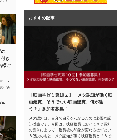
定
,
デ
おすすめ記事
ブの
ト付き
名様ご
声』ト
試写会
【映画学ゼミ第10回】「メタ認知が働く映
画鑑賞、そうでない映画鑑賞、何が違
SE
,
う？」参加者募集！
メタ認知は、自分で自分をわかるために必要な認
知機能です。今回は、映画鑑賞においてメタ認知
の働きによって、鑑賞後の印象が変わるはずとい
う仮説のもと、メタ認知が働く映画鑑賞とそうで