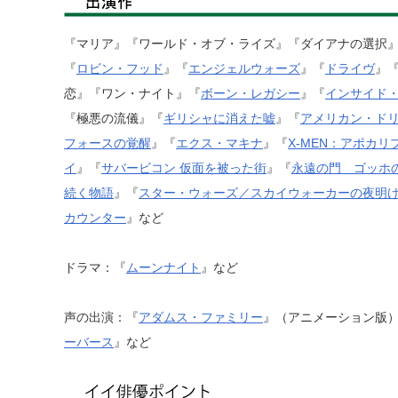
『マリア』『ワールド・オブ・ライズ』『ダイアナの選択』
『
ロビン・フッド
』『
エンジェルウォーズ
』『
ドライヴ
』
恋』『ワン・ナイト』『
ボーン・レガシー
』『
インサイド
『極悪の流儀』『
ギリシャに消えた嘘
』『
アメリカン・ド
フォースの覚醒
』『
エクス・マキナ
』『
X-MEN：アポカリ
イ
』『
サバービコン 仮面を被った街
』『
永遠の門 ゴッホ
続く物語
』『
スター・ウォーズ／スカイウォーカーの夜明
カウンター
』など
ドラマ：『
ムーンナイト
』など
声の出演：『
アダムス・ファミリー
』（アニメーション版
ーバース
』など