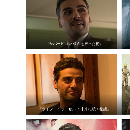
『サバービコン 仮面を被った街』
『ライフ・イットセルフ 未来に続く物語』