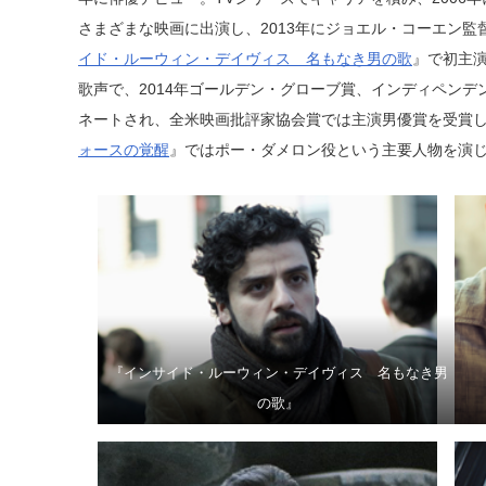
さまざまな映画に出演し、2013年にジョエル・コーエン
イド・ルーウィン・デイヴィス 名もなき男の歌
』で初主
歌声で、2014年ゴールデン・グローブ賞、インディペン
ネートされ、全米映画批評家協会賞では主演男優賞を受賞した
ォースの覚醒
』ではポー・ダメロン役という主要人物を演
『インサイド・ルーウィン・デイヴィス 名もなき男
の歌』