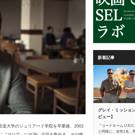
新着記事
グレイ・ミッショ
ビュー】
音楽大学のジュリアード学院を卒業後、2002
『コードネーム U.N.C.
と同様に、女性1名、
年に『マリア』に出演し注目を集める。その後