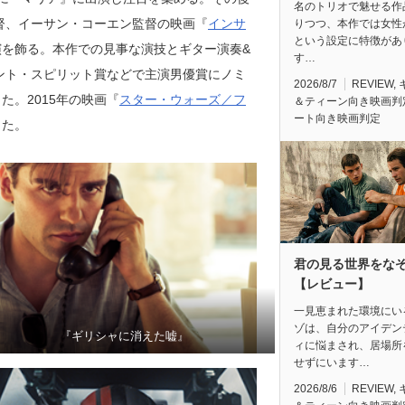
名のトリオで魅せる作
監督、イーサン・コーエン監督の映画『
インサ
りつつ、本作では女性
という設定に特徴があ
演を飾る。本作での見事な演技とギター演奏&
す…
デント・スピリット賞などで主演男優賞にノミ
2026/8/7
REVIEW
,
。2015年の映画『
スター・ウォーズ／フ
＆ティーン向き映画判
ート向き映画判定
じた。
君の見る世界をな
【レビュー】
一見恵まれた環境にい
ゾは、自分のアイデン
『ギリシャに消えた嘘』
ィに悩まされ、居場所
せずにいます…
2026/8/6
REVIEW
,