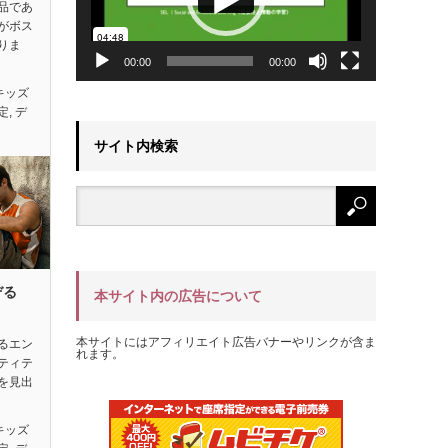
品であ
がボス
りま
00:00
00:00
キッズ
定
,
デ
サイト内検索
ぞる
本サイト内の広告について
本サイトにはアフィリエイト広告バナーやリンクが含ま
るエン
れます。
ティテ
を見出
キッズ