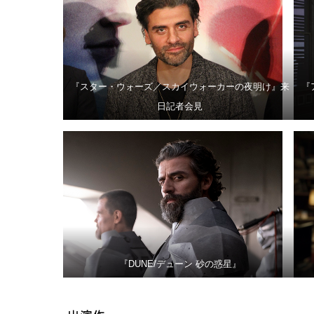
『スター・ウォーズ／スカイウォーカーの夜明け』来
『
日記者会見
『DUNE/デューン 砂の惑星』