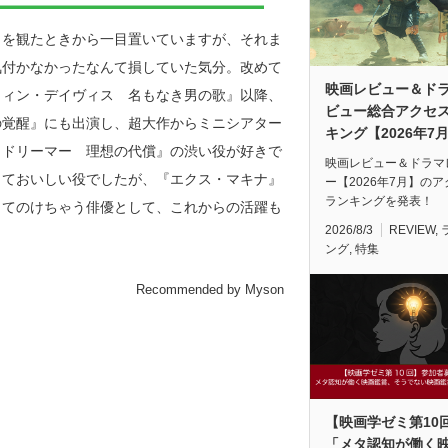
』を観たときから一目置いていますが、それま
気付かなかったなんて損していた気分。改めて
映画レビュー＆ド
ウィン・デイヴィス 名もなき男の歌』以降、
ビュー総合アクセ
の覚醒』にも出演し、超大作からミニシアター
キング【2026年7
・ドリーマー 理想の代償』の渋い役が好きで
映画レビュー＆ドラマ
くておいしい役でしたが、『エクス・マキナ』
ー【2026年7月】の
ランキングを発表！
ってのけちゃう俳優として、これからの活躍も
2026/8/3
REVIEW
,
ング
,
特集
Recommended by Myson
【映画学ゼミ第10
「メタ認知が働く