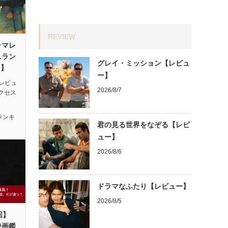
REVIEW
ラマレ
スラン
グレイ・ミッション【レビュ
月】
ー】
レビュ
2026/8/7
アクセス
ランキ
君の見る世界をなぞる【レビ
ュー】
2026/8/6
ドラマなふたり【レビュー】
2026/8/5
回】
映画鑑