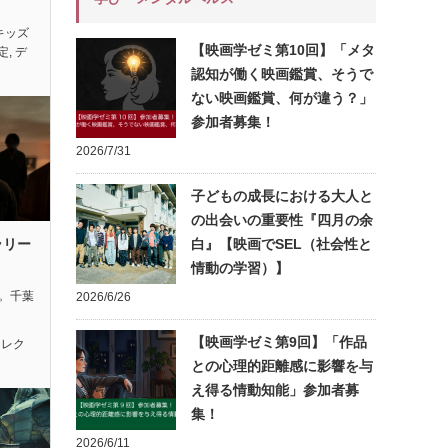
キッズ
【映画学ゼミ第10回】「メタ
定
,
デ
認知が働く映画鑑賞、そうで
ない映画鑑賞、何が違う？」
参加者募集！
2026/7/31
子どもの成長における大人と
の出会いの重要性『四月の余
ラリー
白』【映画でSEL（社会性と
情動の学習）】
れ。千葉
2026/6/26
【映画学ゼミ第9回】「作品
セレク
との心理的距離感に影響を与
え得る情動知能」参加者募
集！
2026/6/11