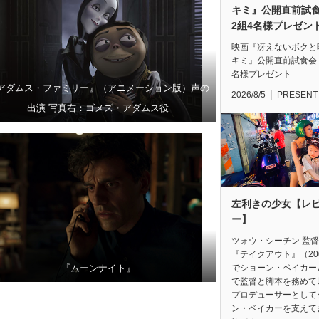
キミ』公開直前
2組4名様プレゼン
映画『冴えないボクと
キミ』公開直前試食会
名様プレゼント
アダムス・ファミリー』（アニメーション版）声の
2026/8/5
PRESENT
出演 写真右：ゴメズ・アダムス役
左利きの少女【レ
ー】
ツォウ・シーチン 監
『テイクアウト』（20
でショーン・ベイカー
『ムーンナイト』
で監督と脚本を務めて
プロデューサーとして
ン・ベイカーを支えて