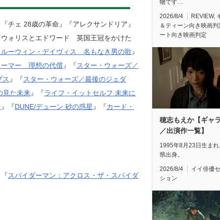
物です…
2026/8/4
REVIEW
,
『チェ 28歳の革命』『アレクサンドリア』
＆ティーン向き映画判
ート向き映画判定
『ウォリスとエドワード 英国王冠をかけた
・ルーウィン・デイヴィス 名もなき男の歌
』
リーマー 理想の代償
』『
スター・ウォーズ／
プス
』『
スター・ウォーズ／最後のジェダ
の見た未来
』『
ライフ・イットセルフ 未来に
け
』『
DUNE/デューン 砂の惑星
』『
カード・
穂志もえか【ギャ
／出演作一覧】
1995年8月23日生ま
県出身。
2026/8/4
イイ俳優
）『
スパイダーマン：アクロス・ザ・スパイダ
ション