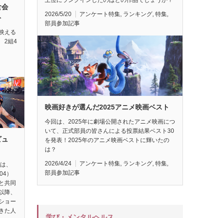
試食会
2026/5/20
アンケート特集
,
ランキング
,
特集
,
ト
部員参加記事
映える
 2組4
映画好きが選んだ2025アニメ映画ベスト
今回は、2025年に劇場公開されたアニメ映画につ
いて、正式部員の皆さんによる投票結果ベスト30
ビュ
を発表！2025年のアニメ映画ベストに輝いたの
は？
2026/4/24
アンケート特集
,
ランキング
,
特集
,
督は、
部員参加記事
04）
と共同
以降、
ショー
きた人
学び・メンタルヘルス