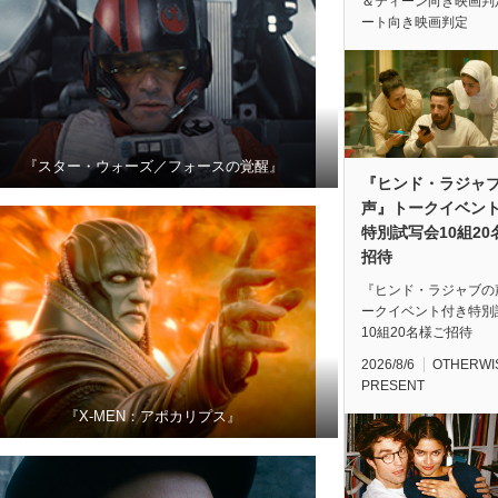
＆ティーン向き映画判
ート向き映画判定
『スター・ウォーズ／フォースの覚醒』
『ヒンド・ラジャ
声』トークイベン
特別試写会10組20
招待
『ヒンド・ラジャブの
ークイベント付き特別
10組20名様ご招待
2026/8/6
OTHERWI
PRESENT
『X-MEN：アポカリプス』