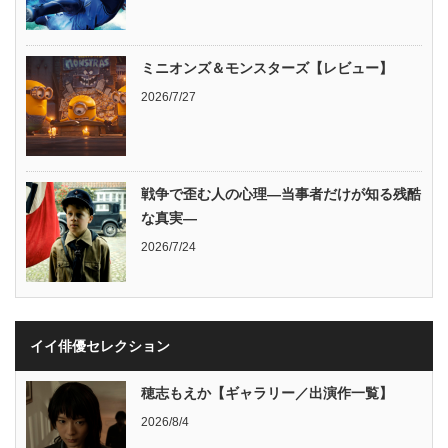
ミニオンズ＆モンスターズ【レビュー】
2026/7/27
戦争で歪む人の心理―当事者だけが知る残酷
な真実―
2026/7/24
イイ俳優セレクション
穂志もえか【ギャラリー／出演作一覧】
2026/8/4