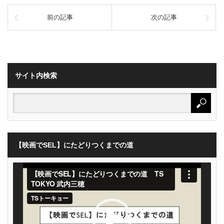
前の記事
次の記事
サイト内検索
【映画でSEL】にたどりつくまでの道
動
画
プ
レ
ー
ヤ
ー