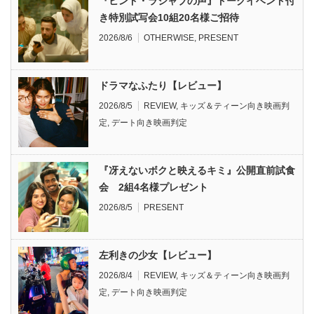
『ヒンド・ラジャブの声』トークイベント付
き特別試写会10組20名様ご招待
2026/8/6
OTHERWISE
,
PRESENT
ドラマなふたり【レビュー】
2026/8/5
REVIEW
,
キッズ＆ティーン向き映画判
定
,
デート向き映画判定
『冴えないボクと映えるキミ』公開直前試食
会 2組4名様プレゼント
2026/8/5
PRESENT
左利きの少女【レビュー】
2026/8/4
REVIEW
,
キッズ＆ティーン向き映画判
定
,
デート向き映画判定