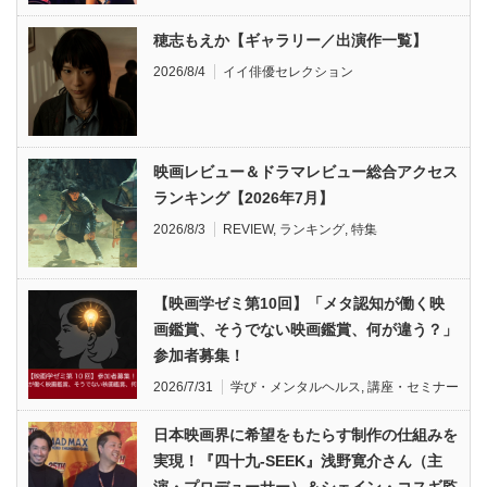
穂志もえか【ギャラリー／出演作一覧】
2026/8/4
イイ俳優セレクション
映画レビュー＆ドラマレビュー総合アクセス
ランキング【2026年7月】
2026/8/3
REVIEW
,
ランキング
,
特集
【映画学ゼミ第10回】「メタ認知が働く映
画鑑賞、そうでない映画鑑賞、何が違う？」
参加者募集！
2026/7/31
学び・メンタルヘルス
,
講座・セミナー
日本映画界に希望をもたらす制作の仕組みを
実現！『四十九-SEEK』浅野寛介さん（主
演・プロデューサー）＆シェイン・コスギ監