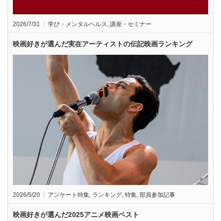
2026/7/31
学び・メンタルヘルス
,
講座・セミナー
映画好きが選んだ実在アーティストの伝記映画ランキング
2026/5/20
アンケート特集
,
ランキング
,
特集
,
部員参加記事
映画好きが選んだ2025アニメ映画ベスト