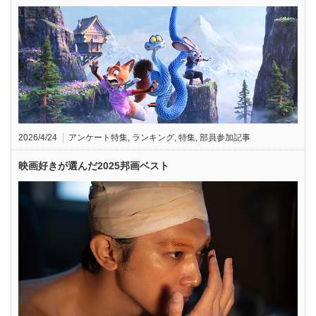
2026/4/24
アンケート特集
,
ランキング
,
特集
,
部員参加記事
映画好きが選んだ2025邦画ベスト