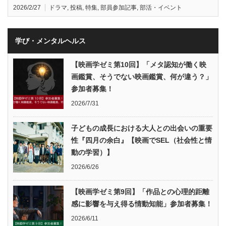
2026/2/27
ドラマ
,
投稿
,
特集
,
部員参加記事
,
部活・イベント
学び・メンタルヘルス
【映画学ゼミ第10回】「メタ認知が働く映
画鑑賞、そうでない映画鑑賞、何が違う？」
参加者募集！
2026/7/31
子どもの成長における大人との出会いの重要
性『四月の余白』【映画でSEL（社会性と情
動の学習）】
2026/6/26
【映画学ゼミ第9回】「作品との心理的距離
感に影響を与え得る情動知能」参加者募集！
2026/6/11