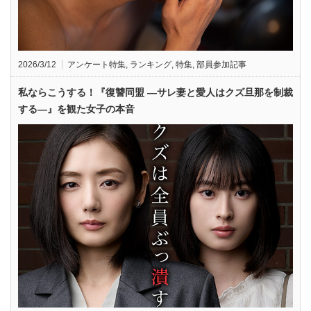
2026/3/12
アンケート特集
,
ランキング
,
特集
,
部員参加記事
私ならこうする！『復讐同盟 —サレ妻と愛人はクズ旦那を制裁
する—』を観た女子の本音