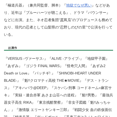
『極道兵器』（兼共同監督、脚本）『
地獄でなぜ悪い
』などがあ
り、近年は『ブルーハーツが聴こえる』、ドラマ『バウンサー』
などに出演。また、ネオ忍者集団“靁凮刄”のプロデュースも務めて
おり、現代の忍者として山梨県の“忍野しのびの里”で公演を行って
いる。
『VERSUS -ヴァーサス-』『ALIVE -アライブ-』『地獄甲子園』
『あずみ』『ゴジラ FINAL WARS』『怪奇穴人間』『あずみ2
Death or Love』『パッチギ! 』『SHINOBI-HEART UNDER
BLADE-』『魁!!クロマティ高校 THE★MOVIE』『デス・トラン
ス』『アキハバラ@DEEP』『スケバン刑事 コードネーム=麻宮サ
キ』『実録・連合赤軍 あさま山荘への道程』『魁!!男塾』『最強兵
器女子高生 RIKA』『東京残酷警察』『非女子図鑑「魁!!みっちゃ
ん」』『激情版 エリートヤンキー三郎』『戦闘少女 血の鉄仮面伝
説』『極道兵器』『デッドボール』『手鼻三吉と2（トゥワイス）