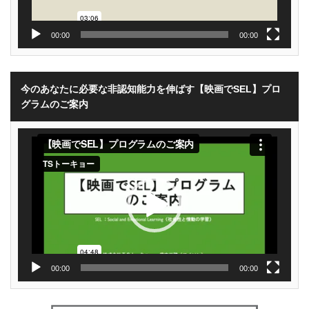
00:00
00:00
今のあなたに必要な非認知能力を伸ばす【映画でSEL】プロ
グラムのご案内
動
画
プ
レ
ー
ヤ
ー
00:00
00:00