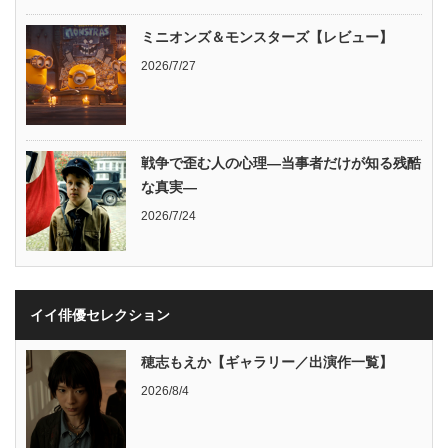
ミニオンズ＆モンスターズ【レビュー】
2026/7/27
戦争で歪む人の心理―当事者だけが知る残酷
な真実―
2026/7/24
イイ俳優セレクション
穂志もえか【ギャラリー／出演作一覧】
2026/8/4