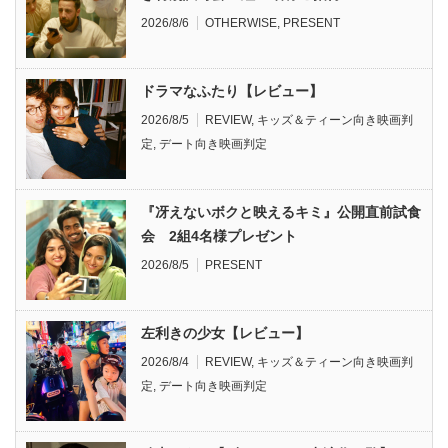
2026/8/6
OTHERWISE
,
PRESENT
ドラマなふたり【レビュー】
2026/8/5
REVIEW
,
キッズ＆ティーン向き映画判
定
,
デート向き映画判定
『冴えないボクと映えるキミ』公開直前試食
会 2組4名様プレゼント
2026/8/5
PRESENT
左利きの少女【レビュー】
2026/8/4
REVIEW
,
キッズ＆ティーン向き映画判
定
,
デート向き映画判定