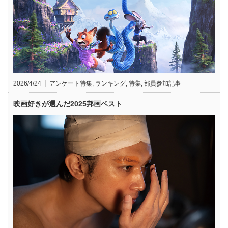
2026/4/24
アンケート特集
,
ランキング
,
特集
,
部員参加記事
映画好きが選んだ2025邦画ベスト