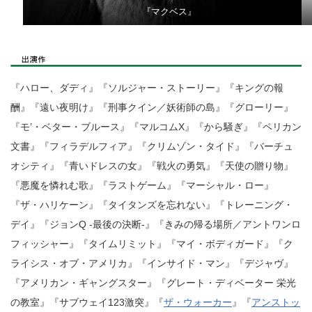
『マクベス』
『ハロー、ダディ』『ソルジャー・ストーリー』『キングの報
酬』『遠い夜明け』『刑事クイン／妖術師の島』『グローリー』
『モ’・ベター・ブルース』『マルコムX』『から騒ぎ』『ペリカン
文書』『フィラデルフィア』『クリムゾン・タイド』『バーチュ
オシティ』『青いドレスの女』『戦火の勇気』『天使の贈り物』
『悪魔を憐れむ歌』『ラストゲーム』『マーシャル・ロー』
『ザ・ハリケーン』『タイタンズを忘れない』『トレーニング・
デイ』『ジョンQ -最後の決断-』『きみの帰る場所／アントワンロ
フィッシャー』『タイムリミット』『マイ・ボディガード』『ク
ライシス・オブ・アメリカ』『インサイド・マン』『デジャヴ』
『アメリカン・ギャングスター』『グレート・ディベーター 栄光
の教室』『サブウェイ123激突』『
ザ・ウォーカー
』『
アンストッ