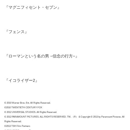
『マグニフィセント・セブン』
『フェンス』
『ローマンという名の男 −信念の行方−』
『イコライザー2』
© 2010 Warner Bros. Ent. All Rights Reserved.
©2010 TWENTIETH CENTURY FOX
© 2012 UNIVERSAL STUDIOS. All Rights Reserved.
© 2012 PARAMOUNT PICTURES. ALL RIGHTS RESERVED. TM, （R） & Copyright © 2013 by Paramount Pictures. All
Rights Reserved.
©2013 TSH Film Partners