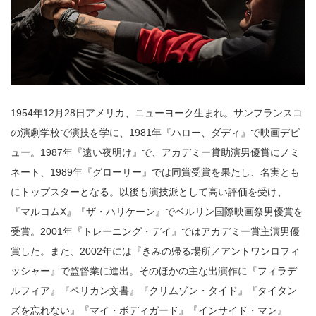
1954年12月28日アメリカ、ニューヨーク生まれ。サンフランスコ
の演劇学校で演技を学に、1981年『ハロー、ダディ』で映画デビ
ュー。1987年『遠い夜明け』で、アカデミー賞助演男優賞にノミ
ネート、1989年『グローリー』では同賞受賞を果たし、名実とも
にトップスターとなる。以後も演技派として高い評価を受け、
『マルコムX』『ザ・ハリケーン』でベルリン国際映画祭男優賞を
受賞。2001年『トレーニング・デイ』ではアカデミー賞主演男優
賞した。また、2002年には『きみの帰る場所／アントワンロフィ
ッシャー』で監督業に進出。そのほかの主な出演作に『フィラデ
ルフィア』『ペリカン文書』『クリムゾン・タイド』『タイタン
ズを忘れない』『マイ・ボディガード』『インサイド・マン』