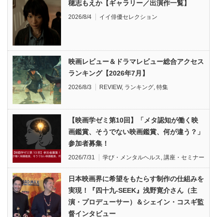
穂志もえか【ギャラリー／出演作一覧】
2026/8/4
イイ俳優セレクション
映画レビュー＆ドラマレビュー総合アクセス
ランキング【2026年7月】
2026/8/3
REVIEW
,
ランキング
,
特集
【映画学ゼミ第10回】「メタ認知が働く映
画鑑賞、そうでない映画鑑賞、何が違う？」
参加者募集！
2026/7/31
学び・メンタルヘルス
,
講座・セミナー
日本映画界に希望をもたらす制作の仕組みを
実現！『四十九-SEEK』浅野寛介さん（主
演・プロデューサー）＆シェイン・コスギ監
督インタビュー