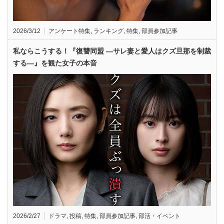
2026/3/12
アンケート特集
,
ランキング
,
特集
,
部員参加記事
私ならこうする！『復讐同盟 —サレ妻と愛人はクズ旦那を制裁
する—』を観た女子の本音
2026/2/27
ドラマ
,
投稿
,
特集
,
部員参加記事
,
部活・イベント