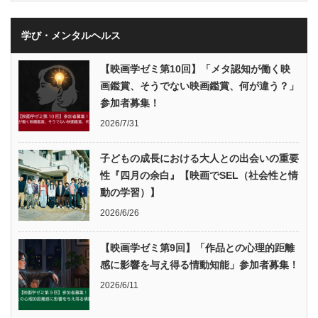
学び・メンタルヘルス
【映画学ゼミ第10回】「メタ認知が働く映
画鑑賞、そうでない映画鑑賞、何が違う？」
参加者募集！
2026/7/31
子どもの成長における大人との出会いの重要
性『四月の余白』【映画でSEL（社会性と情
動の学習）】
2026/6/26
【映画学ゼミ第9回】「作品との心理的距離
感に影響を与え得る情動知能」参加者募集！
2026/6/11