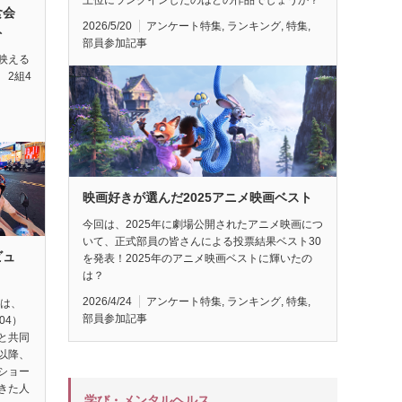
試食会
2026/5/20
アンケート特集
,
ランキング
,
特集
,
ト
部員参加記事
映える
 2組4
映画好きが選んだ2025アニメ映画ベスト
今回は、2025年に劇場公開されたアニメ映画につ
いて、正式部員の皆さんによる投票結果ベスト30
ビュ
を発表！2025年のアニメ映画ベストに輝いたの
は？
2026/4/24
アンケート特集
,
ランキング
,
特集
,
督は、
部員参加記事
04）
と共同
以降、
ショー
きた人
学び・メンタルヘルス