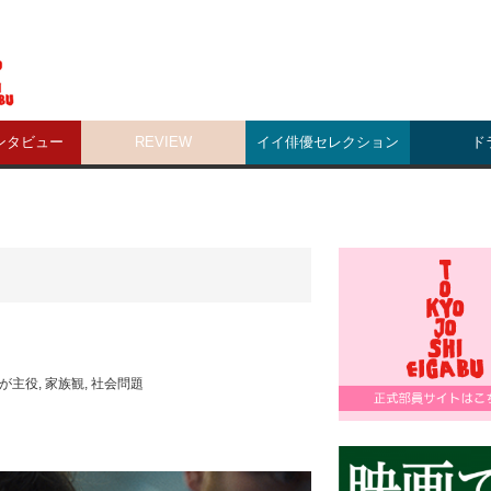
ンタビュー
REVIEW
イイ俳優セレクション
ド
が主役
,
家族観
,
社会問題