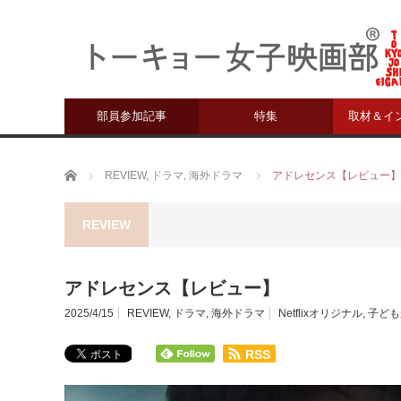
部員参加記事
特集
取材＆イ
ホーム
REVIEW
,
ドラマ
,
海外ドラマ
アドレセンス【レビュー】
REVIEW
アドレセンス【レビュー】
2025/4/15
REVIEW
,
ドラマ
,
海外ドラマ
Netflixオリジナル
,
子ども
RSS