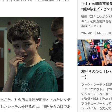
キミ』公開直前
2組4名様プレゼン
映画『冴えないボクと
キミ』公開直前試食会
名様プレゼント
2026/8/5
PRESENT
左利きの少女【レ
ー】
ツォウ・シーチン 監
『テイクアウト』（20
でショーン・ベイカー
で監督と脚本を務めて
からこそ、社会的な役割が前提とされたレッテ
プロデューサーとして
うしたレッテルを貼るのは、周囲からの目であ
ン・ベイカーを支えて