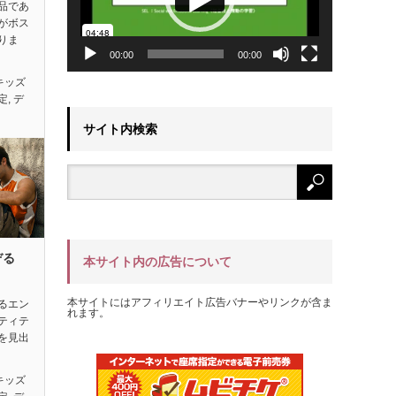
品であ
がボス
りま
00:00
00:00
キッズ
定
,
デ
サイト内検索
ぞる
本サイト内の広告について
本サイトにはアフィリエイト広告バナーやリンクが含ま
るエン
れます。
ティテ
を見出
キッズ