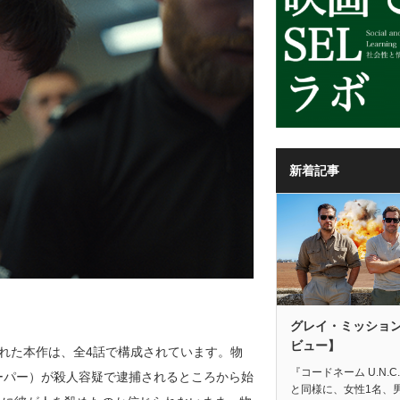
新着記事
グレイ・ミッショ
ビュー】
題された本作は、全4話で構成されています。物
『コードネーム U.N.C.
ーパー）が殺人容疑で逮捕されるところから始
と同様に、女性1名、