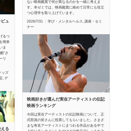
ない映画鑑賞で何が異なるのかを一緒に考えま
す。本ゼミでは、映画鑑賞に絡めて日常にも役立
つ心理学を取り上げています。
レビュ
2026/7/31
学び・メンタルヘルス
,
講座・セミ
ナー
げるつ
を簡単
いま
酷”さ
ーリ
キッズ
定
,
デ
映画好きが選んだ実在アーティストの伝記
映画ランキング
今回は実在アーティストの伝記映画について、正
式部員の皆さんに投票してもらいました。さまざ
まな有名アーティストにまつわる作品がある中で
映える
上位にランクインしたのはどの作品でしょうか？