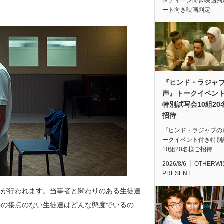
＆ティーン向き映画判
ート向き映画判定
『ヒンド・ラジャ
声』トークイベン
特別試写会10組20
招待
『ヒンド・ラジャブの
ークイベント付き特別
10組20名様ご招待
2026/8/6
OTHERWI
PRESENT
みが行われます。当事者と関わりのある生徒達
接の接点のない生徒達はどんな態度でいるの