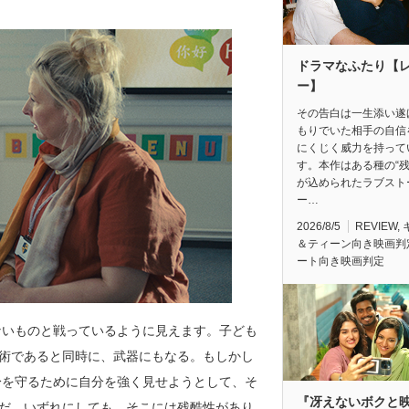
ドラマなふたり【
ー】
その告白は一生添い遂
もりでいた相手の自信
にくじく威力を持って
す。本作はある種の“残
が込められたラブスト
ー…
2026/8/5
REVIEW
,
＆ティーン向き映画判
ート向き映画判定
ないものと戦っているように見えます。子ども
る術であると同時に、武器にもなる。もしかし
身を守るために自分を強く見せようとして、そ
『冴えないボクと
ただ、いずれにしても、そこには残酷性があり