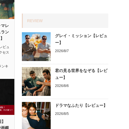
REVIEW
ラマレ
スラン
グレイ・ミッション【レビュ
月】
ー】
レビュ
2026/8/7
アクセス
ランキ
君の見る世界をなぞる【レビ
ュー】
2026/8/6
ドラマなふたり【レビュー】
2026/8/5
回】
映画鑑