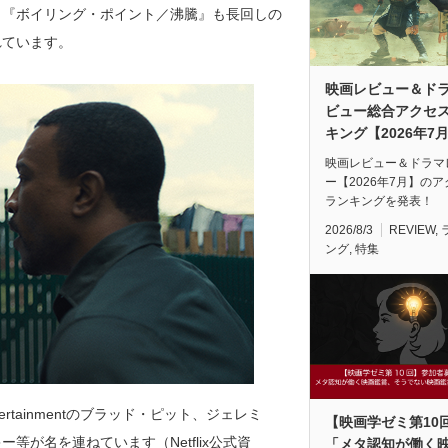
。『ボイリング・ポイント／沸騰』も長回しの
れています。
映画レビュー＆ド
ビュー総合アクセ
キング【2026年7
映画レビュー＆ドラマ
ー【2026年7月】の
ランキングを発表！
2026/8/3
REVIEW
,
ング
,
特集
rtainmentのブラッド・ピット、ジェレミ
【映画学ゼミ第10
が名を連ねています（Netflix公式資
「メタ認知が働く