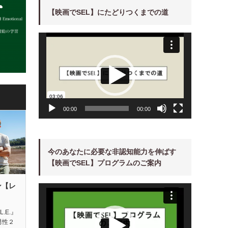
【映画でSEL】にたどりつくまでの道
動
画
プ
レ
ー
ヤ
ー
00:00
00:00
今のあなたに必要な非認知能力を伸ばす
【映画でSEL】プログラムのご案内
ン【レ
動
画
プ
レ
ー
L.E.』
ヤ
男性２
ー