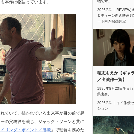
物です…
さも本作は物語っています。
2026/8/4
REVIEW
,
＆ティーン向き映画判
ート向き映画判定
穂志もえか【ギャ
／出演作一覧】
1995年8月23日生ま
県出身。
2026/8/4
イイ俳優
ション
られていて、描かれている出来事が目の前で起
ミーの父親役を演じ、ジャック・ソーンと共に
ボイリング・ポイント／沸騰
』で監督を務めた