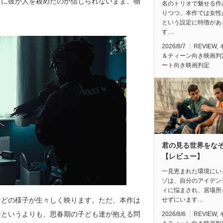
当に彼が人を殺めたのか信じられないまま、物
名のトリオで魅せる作
りつつ、本作では女性
という設定に特徴があ
す…
2026/8/7
REVIEW
,
＆ティーン向き映画判
ート向き映画判定
君の見る世界をな
【レビュー】
一見恵まれた環境にい
ゾは、自分のアイデン
ィに悩まされ、居場所
などの様子が生々しく映ります。ただ、本作は
せずにいます…
ーというよりも、思春期の子ども達が抱える問
2026/8/6
REVIEW
,