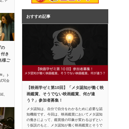
定
,
デ
おすすめ記事
ブの
ト付き
名様ご
声』ト
試写会
【映画学ゼミ第10回】「メタ認知が働く映
画鑑賞、そうでない映画鑑賞、何が違
SE
,
う？」参加者募集！
メタ認知は、自分で自分をわかるために必要な認
知機能です。今回は、映画鑑賞においてメタ認知
の働きによって、鑑賞後の印象が変わるはずとい
う仮説のもと、メタ認知が働く映画鑑賞とそうで