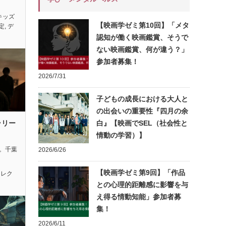
キッズ
【映画学ゼミ第10回】「メタ
定
,
デ
認知が働く映画鑑賞、そうで
ない映画鑑賞、何が違う？」
参加者募集！
2026/7/31
子どもの成長における大人と
の出会いの重要性『四月の余
ラリー
白』【映画でSEL（社会性と
情動の学習）】
れ。千葉
2026/6/26
【映画学ゼミ第9回】「作品
セレク
との心理的距離感に影響を与
え得る情動知能」参加者募
集！
2026/6/11