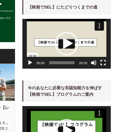
【映画でSEL】にたどりつくまでの道
動
画
プ
レ
ー
ヤ
ー
00:00
00:00
今のあなたに必要な非認知能力を伸ばす
【映画でSEL】プログラムのご案内
ン【レ
動
画
プ
レ
ー
L.E.』
ヤ
男性２
ー