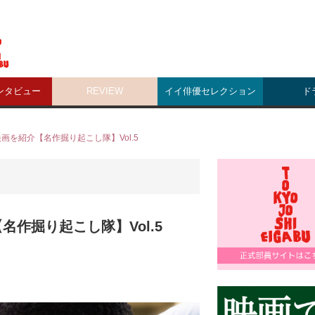
ンタビュー
REVIEW
イイ俳優セレクション
ド
を紹介【名作掘り起こし隊】Vol.5
作掘り起こし隊】Vol.5