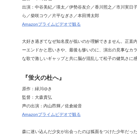
出演：中谷美紀／瑛太／伊勢谷友介／香川照之／市川実日
ら／柴咲コウ／片平なぎさ／本田博太郎
Amazonプライムビデオで観る
大好き過ぎてなぜ知名度が低いのか理解できません。正直
ーエンドかと思いきや、最後も惨いのに、演出の見事なカ
な歌で激しいギャップと共に脳が混乱して松子の健気さに
『蛍火の杜へ』
原作：緑川ゆき
監督：大森貴弘
声の出演：内山昂輝／佐倉綾音
Amazonプライムビデオで観る
森に迷い込んだ少女が出会ったのは狐面をつけた少年だった