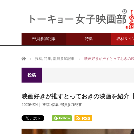
部員参加記事
特集
取材＆イ
ホーム
投稿
,
特集
,
部員参加記事
映画好きが推すとっておきの映画
投稿
映画好きが推すとっておきの映画を紹介【名
2025/4/24
投稿
,
特集
,
部員参加記事
RSS