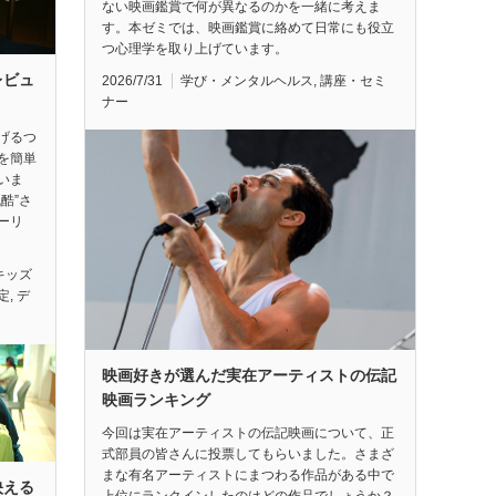
ない映画鑑賞で何が異なるのかを一緒に考えま
す。本ゼミでは、映画鑑賞に絡めて日常にも役立
つ心理学を取り上げています。
レビュ
2026/7/31
学び・メンタルヘルス
,
講座・セミ
ナー
げるつ
を簡単
いま
酷”さ
ーリ
キッズ
定
,
デ
映画好きが選んだ実在アーティストの伝記
映画ランキング
今回は実在アーティストの伝記映画について、正
式部員の皆さんに投票してもらいました。さまざ
まな有名アーティストにまつわる作品がある中で
映える
上位にランクインしたのはどの作品でしょうか？