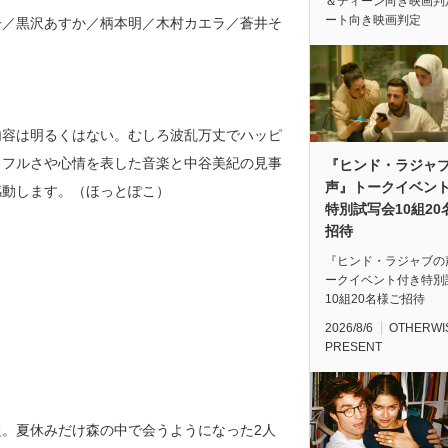
＆ティーン向き映画判
ート向き映画判定
子／黒沢あすか／柄本明／木村カエラ／蒼井そ
内容は明るくはない。むしろ波乱万丈でハッピ
ラフルさや心情を表した音楽と中谷美紀の見事
『ヒンド・ラジャ
声』トークイベン
感動します。（ほっとぽこ）
特別試写会10組20
招待
『ヒンド・ラジャブの
ークイベント付き特別
10組20名様ご招待
2026/8/6
OTHERWI
PRESENT
。夏休みだけ森の中で会うようになった2人