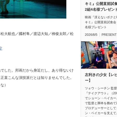
キミ』公開直前
2組4名様プレゼン
映画『冴えないボクと
キミ』公開直前試食会
名様プレゼント
／松大航也／國村隼／渡辺大知／栁俊太郎／松
2026/8/5
PRESENT
定
品でした。邦画だから身近だし、あり得ないけ
左利きの少女【レ
て正直こんな演技派だとは知りませんでした。
ー】
りな）
ツォウ・シーチン 監
『テイクアウト』（20
でショーン・ベイカー
で監督と脚本を務めて
プロデューサーとして
ン・ベイカーを支えて