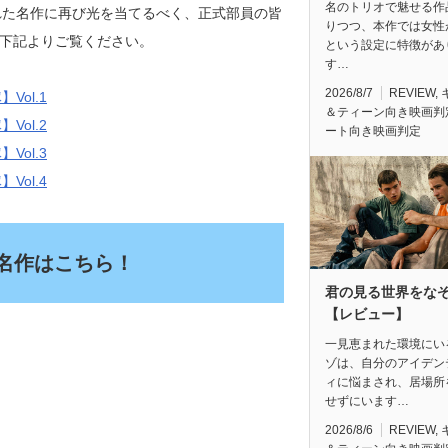
名のトリオで魅せる作
れた名作に再び光を当てるべく、正式部員の皆
りつつ、本作では女性
は下記よりご覧ください。
という設定に特徴があ
す…
2026/8/7
REVIEW
,
ol.1
＆ティーン向き映画判
ol.2
ート向き映画判定
ol.3
ol.4
名作はこちら！
君の見る世界をな
【レビュー】
一見恵まれた環境にい
ゾは、自分のアイデン
ィに悩まされ、居場所
せずにいます…
2026/8/6
REVIEW
,