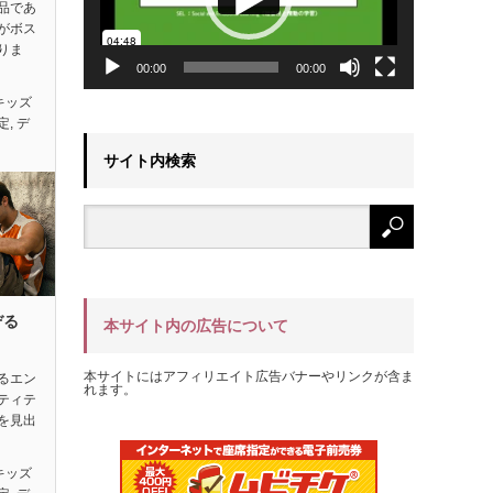
品であ
がボス
りま
00:00
00:00
キッズ
定
,
デ
サイト内検索
ぞる
本サイト内の広告について
本サイトにはアフィリエイト広告バナーやリンクが含ま
るエン
れます。
ティテ
を見出
キッズ