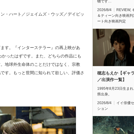
物です…
2026/8/4
REVIEW
,
ョン・ハート／ジェイムズ・ウッズ／デイビッ
＆ティーン向き映画判
ート向き映画判定
ぎます。『インターステラー』の再上映があ
わかったはずです。また、どちらの作品にも
す。地球外生命体のことだけではなく、宗教
品です。もっと世間に知られて欲しい、評価さ
穂志もえか【ギャ
／出演作一覧】
1995年8月23日生ま
県出身。
2026/8/4
イイ俳優
ション