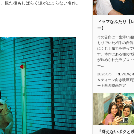
品。観た後もしばらく涙が止まらない名作。
ドラマなふたり【
ー】
その告白は一生添い遂
もりでいた相手の自信
にくじく威力を持って
す。本作はある種の“残
が込められたラブスト
ー…
2026/8/5
REVIEW
,
＆ティーン向き映画判
ート向き映画判定
『冴えないボクと