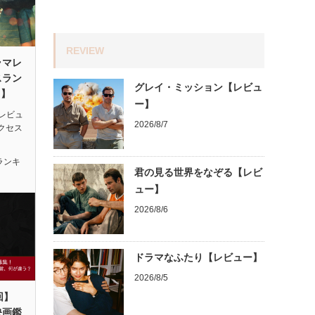
REVIEW
ラマレ
スラン
グレイ・ミッション【レビュ
月】
ー】
レビュ
2026/8/7
アクセス
ランキ
君の見る世界をなぞる【レビ
ュー】
2026/8/6
ドラマなふたり【レビュー】
2026/8/5
回】
映画鑑