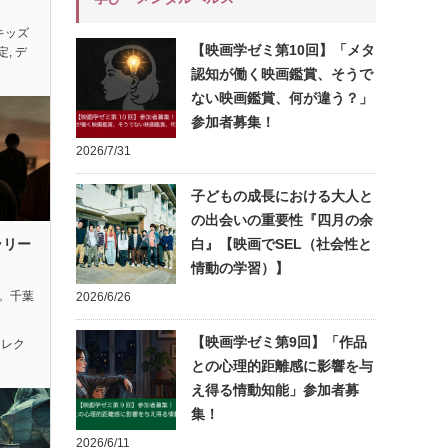
キッズ
【映画学ゼミ第10回】「メタ
定
,
デ
認知が働く映画鑑賞、そうで
ない映画鑑賞、何が違う？」
参加者募集！
2026/7/31
子どもの成長における大人と
の出会いの重要性『四月の余
ラリー
白』【映画でSEL（社会性と
情動の学習）】
れ。千葉
2026/6/26
【映画学ゼミ第9回】「作品
セレク
との心理的距離感に影響を与
え得る情動知能」参加者募
集！
2026/6/11