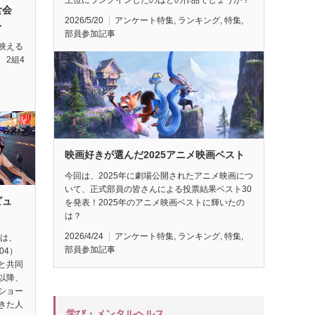
試食会
2026/5/20
アンケート特集
,
ランキング
,
特集
,
ト
部員参加記事
映える
 2組4
映画好きが選んだ2025アニメ映画ベスト
今回は、2025年に劇場公開されたアニメ映画につ
いて、正式部員の皆さんによる投票結果ベスト30
ビュ
を発表！2025年のアニメ映画ベストに輝いたの
は？
2026/4/24
アンケート特集
,
ランキング
,
特集
,
督は、
部員参加記事
04）
と共同
以降、
ショー
きた人
学び・メンタルヘルス