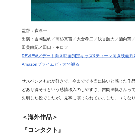
監督：森淳一
出演：吉岡里帆／高杉真宙／大倉孝二／浅香航大／酒向芳
田美由紀／田口トモロヲ
REVIEW／デート向き映画判定キッズ&ティーン向き映画判
Amazonプライムビデオで観る
サスペンスものが好きで、今までで本当に怖いと感じた作
どあり得そうという感情移入のしやすさ、吉岡里帆さんっ
失明した役でしたが、見事に演じられていました。（りな
＜海外作品＞
『コンタクト』