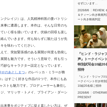
せずにいます…
2026/8/6
REVIEW
,
＆ティーン向き映画判
ィンクレイジ）は、人気精神科医の妻パトリシ
ート向き映画判定
出来事に遭遇します。本作は、そんな日常のち
っていく様を描いています。伏線の回収も楽し
に絡んでいきます。何も知らずに観たほうが先
ドキを味わってください。
見えて、突如緊張感のある展開が何度も勃発し
『ヒンド・ラジャ
る展開も魅力です。そういう意味で、何も引っ
声』トークイベン
特別試写会10組20
、巧妙なキャラクター設定となっています。
招待
幸せのあとしまつ
』のレベッカ・ミラーが務
『ヒンド・ラジャブの
つ』はすごく好きな作品の1つで、本作にもあ
ークイベント付き特別
キャストも魅力です。プロデューサーも兼任し
10組20名様ご招待
イジ、マリッサ・トメイ、ブライアン・ダーシ
2026/8/6
OTHERWI
PRESENT
な出来事をポジティブに捉え直したい方は、ぜ