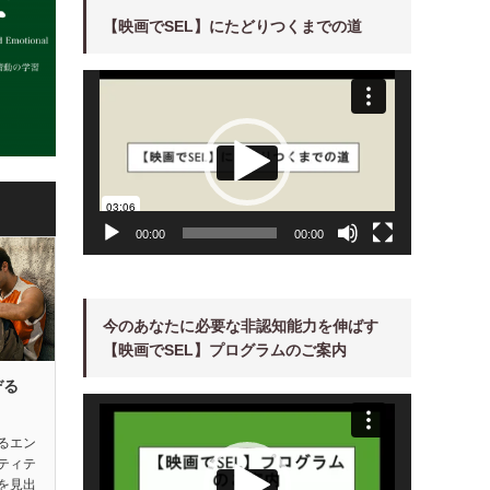
【映画でSEL】にたどりつくまでの道
動
画
プ
レ
ー
ヤ
ー
00:00
00:00
今のあなたに必要な非認知能力を伸ばす
【映画でSEL】プログラムのご案内
ぞる
動
画
プ
レ
るエン
ー
ティテ
ヤ
ー
を見出