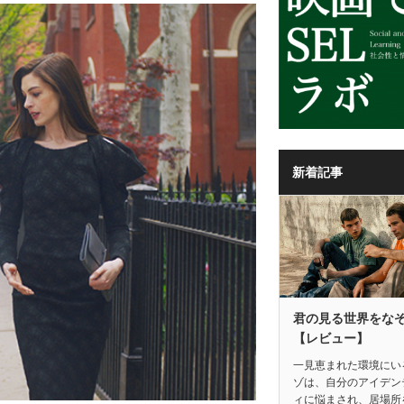
新着記事
君の見る世界をな
【レビュー】
一見恵まれた環境にい
ゾは、自分のアイデン
ィに悩まされ、居場所