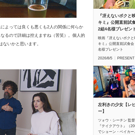
『冴えないボクと
キミ』公開直前
によっては良くも悪くも2人の関係に何らか
2組4名様プレゼン
になるので詳細は控えますね（苦笑）。個人的
映画『冴えないボクと
はないかと思います。
キミ』公開直前試食会
名様プレゼント
2026/8/5
PRESENT
左利きの少女【レ
ー】
ツォウ・シーチン 監
『テイクアウト』（20
でショーン・ベイカー