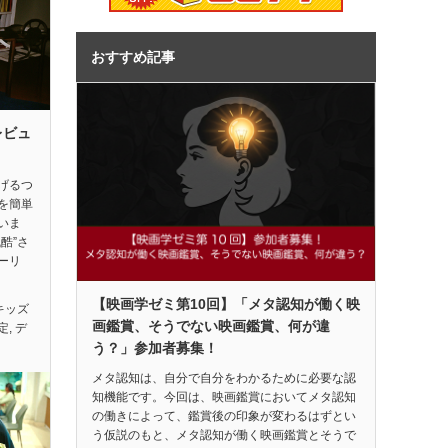
おすすめ記事
レビュ
げるつ
を簡単
いま
酷”さ
ーリ
【映画学ゼミ第10回】「メタ認知が働く映
キッズ
画鑑賞、そうでない映画鑑賞、何が違
定
,
デ
う？」参加者募集！
メタ認知は、自分で自分をわかるために必要な認
知機能です。今回は、映画鑑賞においてメタ認知
の働きによって、鑑賞後の印象が変わるはずとい
う仮説のもと、メタ認知が働く映画鑑賞とそうで