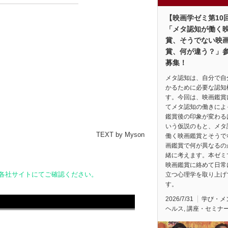
【映画学ゼミ第10
「メタ認知が働く
賞、そうでない映
賞、何が違う？」
募集！
メタ認知は、自分で自
かるために必要な認知
す。今回は、映画鑑賞
てメタ認知の働きによ
鑑賞後の印象が変わる
いう仮説のもと、メタ
TEXT by Myson
働く映画鑑賞とそうで
画鑑賞で何が異なるの
緒に考えます。本ゼミ
映画鑑賞に絡めて日常
は各社サイトにてご確認ください。
立つ心理学を取り上げ
す。
2026/7/31
学び・メ
ヘルス
,
講座・セミナ