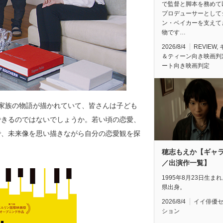
で監督と脚本を務めて
プロデューサーとして
ン・ベイカーを支えて
物です…
2026/8/4
REVIEW
,
＆ティーン向き映画判
ート向き映画判定
家族の物語が描かれていて、皆さんは子ども
できるのではないでしょうか。若い頃の恋愛、
で、未来像を思い描きながら自分の恋愛観を探
穂志もえか【ギャ
／出演作一覧】
1995年8月23日生ま
県出身。
2026/8/4
イイ俳優
ション