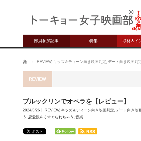
部員参加記事
特集
取材＆イ
ホーム
REVIEW
,
キッズ＆ティーン向き映画判定
,
デート向き映画判
REVIEW
ブルックリンでオペラを【レビュー】
2024/3/26
REVIEW
,
キッズ＆ティーン向き映画判定
,
デート向き映
う
,
恋愛観をくすぐられちゃう
,
音楽
RSS