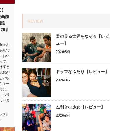
回】
映画鑑
REVIEW
画鑑
参加者
君の見る世界をなぞる【レビ
ュー】
分をわ
機能で
2026/8/6
におい
って、
はずと
ドラマなふたり【レビュー】
認知が
ない映
2026/8/5
かを一
では、
にも役
ていま
左利きの少女【レビュー】
ンタル
2026/8/4
ー