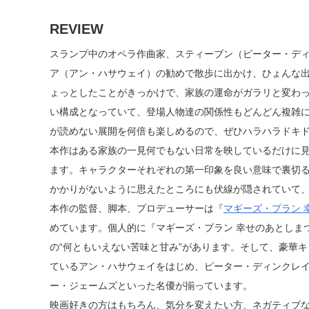
REVIEW
スランプ中のオペラ作曲家、スティーブン（ピーター・デ
ア（アン・ハサウェイ）の勧めで散歩に出かけ、ひょんな
ょっとしたことがきっかけで、家族の運命がガラリと変わ
い構成となっていて、登場人物達の関係性もどんどん複雑
が読めない展開を何倍も楽しめるので、ぜひハラハラドキ
本作はある家族の一見何でもない日常を映しているだけに
ます。キャラクターそれぞれの第一印象を良い意味で裏切
かかりがないように思えたところにも伏線が隠されていて
本作の監督、脚本、プロデューサーは『
マギーズ・プラン 
めています。個人的に『マギーズ・プラン 幸せのあとしま
の“何ともいえない苦味と甘み”があります。そして、豪華
ているアン・ハサウェイをはじめ、ピーター・ディンクレ
ー・ジェームズといった名優が揃っています。
映画好きの方はもちろん、気分を変えたい方、ネガティブ