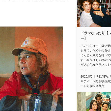
ドラマなふたり【
ー】
その告白は一生添い遂
もりでいた相手の自信
にくじく威力を持って
す。本作はある種の“残
が込められたラブスト
ー…
2026/8/5
REVIEW
,
＆ティーン向き映画判
ート向き映画判定