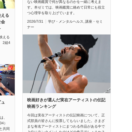
ない映画鑑賞で何が異なるのかを一緒に考えま
す。本ゼミでは、映画鑑賞に絡めて日常にも役立
つ心理学を取り上げています。
映える
2026/7/31
学び・メンタルヘルス
,
講座・セミ
試食会
ナー
ト
映える
 2組4
映画好きが選んだ実在アーティストの伝記
ビュ
映画ランキング
今回は実在アーティストの伝記映画について、正
督は、
式部員の皆さんに投票してもらいました。さまざ
04）
まな有名アーティストにまつわる作品がある中で
と共同
上位にランクインしたのはどの作品でしょうか？