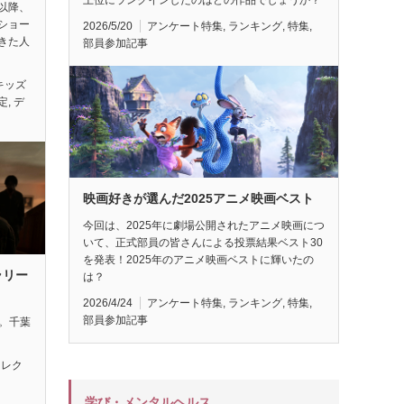
以降、
ショー
2026/5/20
アンケート特集
,
ランキング
,
特集
,
きた人
部員参加記事
キッズ
定
,
デ
映画好きが選んだ2025アニメ映画ベスト
今回は、2025年に劇場公開されたアニメ映画につ
いて、正式部員の皆さんによる投票結果ベスト30
を発表！2025年のアニメ映画ベストに輝いたの
ラリー
は？
2026/4/24
アンケート特集
,
ランキング
,
特集
,
部員参加記事
れ。千葉
セレク
学び・メンタルヘルス