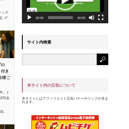
キッズ
定
,
デ
00:00
00:00
サイト内検索
ブの
ト付き
名様ご
本サイト内の広告について
声』ト
試写会
本サイトにはアフィリエイト広告バナーやリンクが含ま
れます。
SE
,