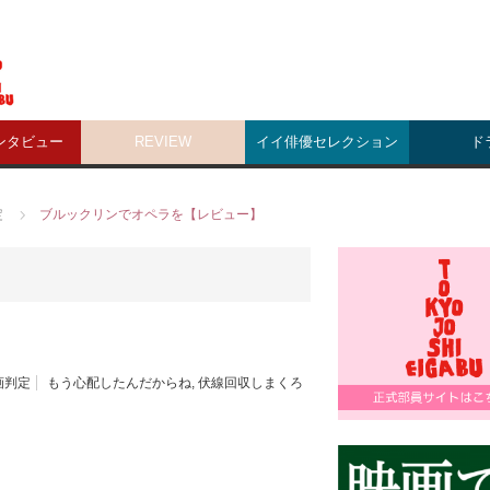
ンタビュー
REVIEW
イイ俳優セレクション
ド
定
ブルックリンでオペラを【レビュー】
画判定
もう心配したんだからね
,
伏線回収しまくろ