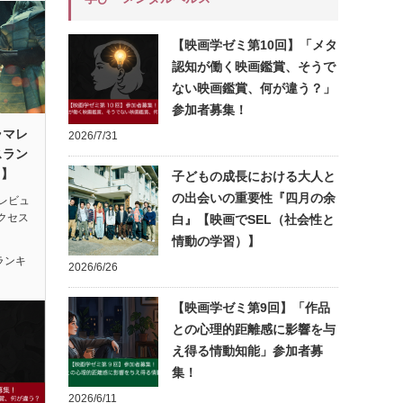
【映画学ゼミ第10回】「メタ
認知が働く映画鑑賞、そうで
ない映画鑑賞、何が違う？」
参加者募集！
ラマレ
2026/7/31
スラン
月】
子どもの成長における大人と
の出会いの重要性『四月の余
レビュ
アクセス
白』【映画でSEL（社会性と
情動の学習）】
ランキ
2026/6/26
【映画学ゼミ第9回】「作品
との心理的距離感に影響を与
え得る情動知能」参加者募
集！
2026/6/11