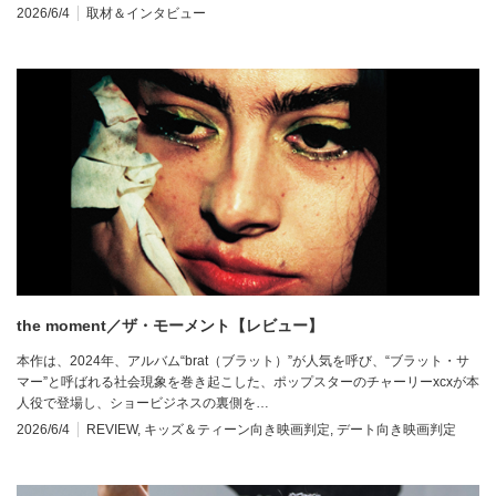
2026/6/4
取材＆インタビュー
the moment／ザ・モーメント【レビュー】
本作は、2024年、アルバム“brat（ブラット）”が人気を呼び、“ブラット・サ
マー”と呼ばれる社会現象を巻き起こした、ポップスターのチャーリーxcxが本
人役で登場し、ショービジネスの裏側を…
2026/6/4
REVIEW
,
キッズ＆ティーン向き映画判定
,
デート向き映画判定