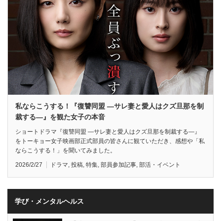
私ならこうする！『復讐同盟 —サレ妻と愛人はクズ旦那を制
裁する—』を観た女子の本音
ショートドラマ『復讐同盟 —サレ妻と愛人はクズ旦那を制裁する—』
をトーキョー女子映画部正式部員の皆さんに観ていただき、感想や「私
ならこうする！」を聞いてみました。
2026/2/27
ドラマ
,
投稿
,
特集
,
部員参加記事
,
部活・イベント
学び・メンタルヘルス