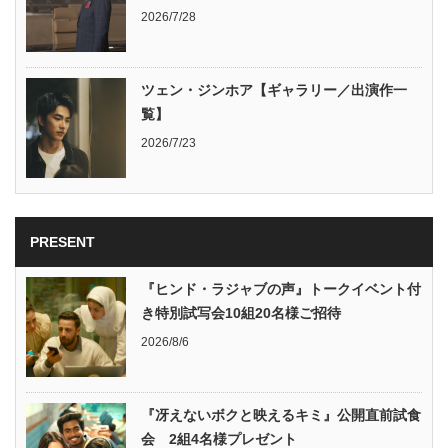
2026/7/28
ツェン・ジンホア【ギャラリー／出演作一
覧】
2026/7/23
PRESENT
『ヒンド・ラジャブの声』トークイベント付
き特別試写会10組20名様ご招待
2026/8/6
『冴えないボクと映えるキミ』公開直前試食
会 2組4名様プレゼント