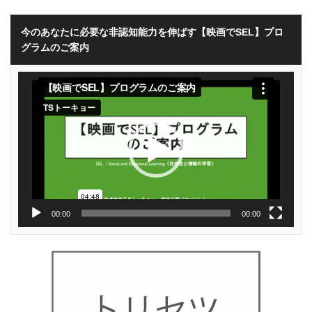
今のあなたに必要な非認知能力を伸ばす【映画でSEL】プロ
グラムのご案内
動
画
プ
レ
ー
ヤ
ー
00:00
00:00