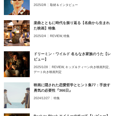
COMPLETE UNKNOWN』ティモシー・シャラ
2025/2/8
取材＆インタビュー
メ来日
楽曲とともに時代を振り返る【名曲から生まれ
た映画】特集
2025/2/4
REVIEW
,
特集
ドリーミン・ワイルド 名もなき家族のうた【レ
ビュー】
2025/1/28
REVIEW
,
キッズ＆ティーン向き映画判定
,
デート向き映画判定
映画に隠された恋愛哲学とヒント集77：手放す
勇気の必要性『366日』
2024/12/27
特集