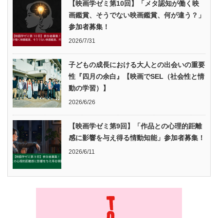
【映画学ゼミ第10回】「メタ認知が働く映
画鑑賞、そうでない映画鑑賞、何が違う？」
参加者募集！
2026/7/31
子どもの成長における大人との出会いの重要
性『四月の余白』【映画でSEL（社会性と情
動の学習）】
2026/6/26
【映画学ゼミ第9回】「作品との心理的距離
感に影響を与え得る情動知能」参加者募集！
2026/6/11