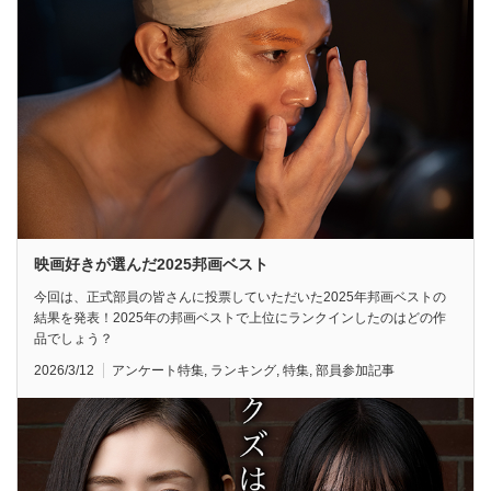
映画好きが選んだ2025邦画ベスト
今回は、正式部員の皆さんに投票していただいた2025年邦画ベストの
結果を発表！2025年の邦画ベストで上位にランクインしたのはどの作
品でしょう？
2026/3/12
アンケート特集
,
ランキング
,
特集
,
部員参加記事