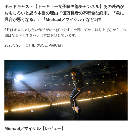
ポッドキャスト【トーキョー女子映画部チャンネル】あの映画が
おもしろいと思う本当の理由『億万長者の不都合な終末』『急に
具合が悪くなる。』『Michael／マイケル』など5作
6月はオススメしたい作品がいっぱいです！一部、短めに取り上げながら、今
回はなるべくネタバレせずにお話しています。
2026/6/20
OTHERWISE
,
PodCast
Michael／マイケル【レビュー】