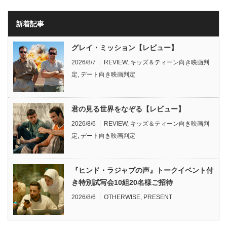
新着記事
グレイ・ミッション【レビュー】
2026/8/7
REVIEW
,
キッズ＆ティーン向き映画判
定
,
デート向き映画判定
君の見る世界をなぞる【レビュー】
2026/8/6
REVIEW
,
キッズ＆ティーン向き映画判
定
,
デート向き映画判定
『ヒンド・ラジャブの声』トークイベント付
き特別試写会10組20名様ご招待
2026/8/6
OTHERWISE
,
PRESENT