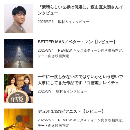
『素晴らしい世界は何処に』森山直太朗さんイ
ンタビュー
2025/3/26
取材＆インタビュー
BETTER MAN／ベター・マン【レビュー】
2025/3/24
REVIEW
,
キッズ＆ティーン向き映画判定
,
デート向き映画判定
一生に一度しかないのではないかという想いで
大事にしてきた作品です『白雪姫』レイチェ
ル・ゼグラー来日
2025/3/7
取材＆インタビュー
デュオ 1/2のピアニスト【レビュー】
2025/2/26
REVIEW
,
キッズ＆ティーン向き映画判定
,
デート向き映画判定