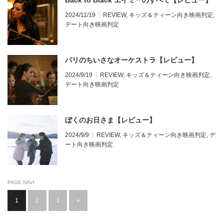
Back to Black エイミーのすべて【レビュー】
2024/11/19
REVIEW
,
キッズ＆ティーン向き映画判定
,
デート向き映画判定
パリのちいさなオーケストラ【レビュー】
2024/9/19
REVIEW
,
キッズ＆ティーン向き映画判定
,
デート向き映画判定
ぼくのお日さま【レビュー】
2024/9/9
REVIEW
,
キッズ＆ティーン向き映画判定
,
デ
ート向き映画判定
PAGE NAVI
1
2
3
»