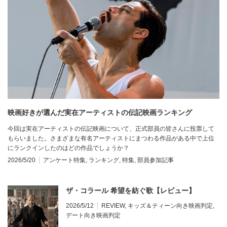
映画好きが選んだ実在アーティストの伝記映画ランキング
今回は実在アーティストの伝記映画について、正式部員の皆さんに投票して
もらいました。さまざまな有名アーティストにまつわる作品がある中で上位
にランクインしたのはどの作品でしょうか？
2026/5/20
アンケート特集
,
ランキング
,
特集
,
部員参加記事
ザ・コラール 希望を紡ぐ歌【レビュー】
2026/5/12
REVIEW
,
キッズ＆ティーン向き映画判定
,
デート向き映画判定