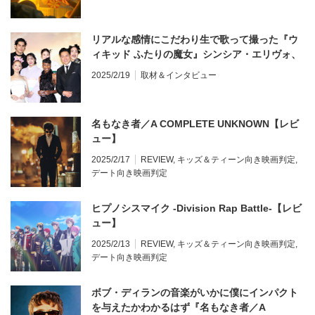
リアルな感情にこだわり生で歌って撮った『ウ
ィキッド ふたりの魔女』シンシア・エリヴォ、
アリアナ・グランデ、ジョン・M・チュウ監督
2025/2/19
取材＆インタビュー
来日
名もなき者／A COMPLETE UNKNOWN【レビ
ュー】
2025/2/17
REVIEW
,
キッズ＆ティーン向き映画判定
,
デート向き映画判定
ヒプノシスマイク -Division Rap Battle-【レビ
ュー】
2025/2/13
REVIEW
,
キッズ＆ティーン向き映画判定
,
デート向き映画判定
ボブ・ディランの音楽がいかに僕にインパクト
を与えたかわかるはず『名もなき者／A