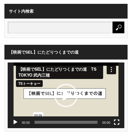
サイト内検索
【映画でSEL】にたどりつくまでの道
動
画
プ
レ
ー
ヤ
ー
00:00
00:00