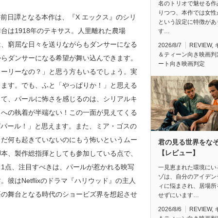
名のトリオで魅せる作
りつつ、本作では女性
前日譚となる本作は、『X エックス』のシリ
という設定に特徴があ
台は1918年のテキサス。人里離れた農場
す…
は、窮屈な日々を送りながらもダンサーになる
2026/8/7
REVIEW
,
＆ティーン向き映画判
からダンサーになる希望が舞い込んできます。
ート向き映画判定
トーリーなの？」と思う方もいるでしょう。実
ります。でも、ふと「やっぱりか！」と思える
して、パールに怖さを感じるのは、シリアルキ
とへの執着が半端ない！この一面が見えてくる
ぞパール！」と思えます。また、ミア・ゴスの
まだ何も起きていないのにもう怖いというムー
君の見る世界をな
【レビュー】
脚本、製作総指揮としても参加している点で、
1点、注目すべきは、パールが惹かれる映写
一見恵まれた環境にい
ゾは、自分のアイデン
はNetflixのドラマ『ハリウッド』の主人
ィに悩まされ、居場所
語の舞台となる時代のショービズ界を想起させ
せずにいます…
2026/8/6
REVIEW
,