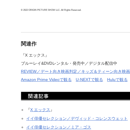
© 2022 ORIGIN PICTURE SHOW LLC. All Rights Reserved.
関連作
『X エックス』
ブルーレイ&DVDレンタル・発売中／デジタル配信中
REVIEW／デート向き映画判定／キッズ＆ティーン向き映
Amazon Prime Videoで観る
U-NEXTで観る
Huluで観る
『
X エックス
』
イイ俳優セレクション／デヴィッド・コレンスウェット
イイ俳優セレクション／ミア・ゴス