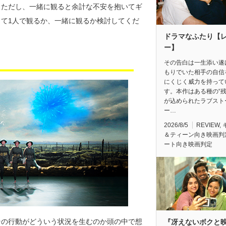
。ただし、一緒に観ると余計な不安を抱いてギ
て1人で観るか、一緒に観るか検討してくだ
ドラマなふたり【
ー】
その告白は一生添い遂
もりでいた相手の自信
にくじく威力を持って
す。本作はある種の“残
が込められたラブスト
ー…
2026/8/5
REVIEW
,
＆ティーン向き映画判
ート向き映画判定
その行動がどういう状況を生むのか頭の中で想
『冴えないボクと