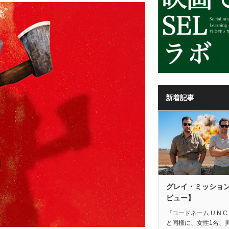
新着記事
グレイ・ミッショ
ビュー】
『コードネーム U.N.C.
と同様に、女性1名、