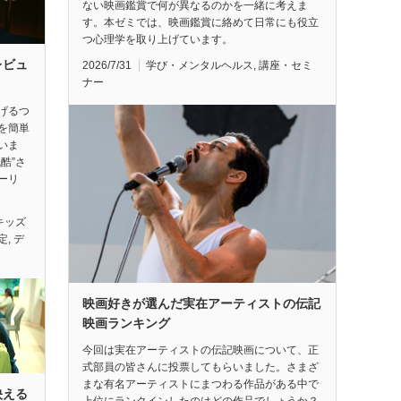
ない映画鑑賞で何が異なるのかを一緒に考えま
す。本ゼミでは、映画鑑賞に絡めて日常にも役立
つ心理学を取り上げています。
レビュ
2026/7/31
学び・メンタルヘルス
,
講座・セミ
ナー
げるつ
を簡単
いま
酷”さ
ーリ
キッズ
定
,
デ
映画好きが選んだ実在アーティストの伝記
映画ランキング
今回は実在アーティストの伝記映画について、正
式部員の皆さんに投票してもらいました。さまざ
まな有名アーティストにまつわる作品がある中で
映える
上位にランクインしたのはどの作品でしょうか？