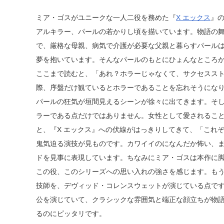
ミア・ゴスがユニークな一人二役を務めた『
X エックス
』の
アルキラー、パールの若かりし頃を描いています。物語の舞
で、厳格な母親、病気で介護が必要な父親と暮らすパール
夢を抱いています。そんなパールのもとにひょんなところ
ここまで読むと、「あれ？ホラーじゃなくて、サクセスス
際、序盤だけ観ているとホラーであることを忘れそうにな
パールの狂気が垣間見えるシーンが徐々に出てきます。そ
ラーである点だけではありません。女性として愛されるこ
と、『X エックス』への伏線がはっきりしてきて、「これ
鬼気迫る演技が見ものです。カワイイのになんだか怖い、
ドを見事に表現しています。ちなみにミア・ゴスは本作に
この役、このシリーズへの思い入れの強さを感じます。もう
技師を、デヴィッド・コレンスウェットが演じている点です。彼
公を演じていて、クラシックな雰囲気と端正な顔立ちが物
るのにピッタリです。