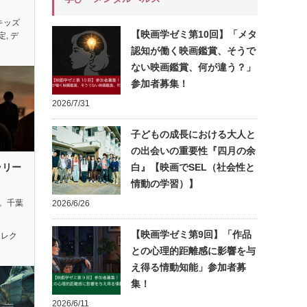
キッズ
【映画学ゼミ第10回】「メタ
定
,
デ
認知が働く映画鑑賞、そうで
ない映画鑑賞、何が違う？」
参加者募集！
2026/7/31
子どもの成長における大人と
の出会いの重要性『四月の余
ラリー
白』【映画でSEL（社会性と
情動の学習）】
れ。千葉
2026/6/26
【映画学ゼミ第9回】「作品
セレク
との心理的距離感に影響を与
え得る情動知能」参加者募
集！
2026/6/11