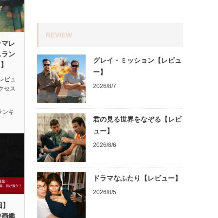
REVIEW
ラマレ
スラン
グレイ・ミッション【レビュ
月】
ー】
レビュ
2026/8/7
アクセス
ランキ
君の見る世界をなぞる【レビ
ュー】
2026/8/6
ドラマなふたり【レビュー】
2026/8/5
回】
映画鑑