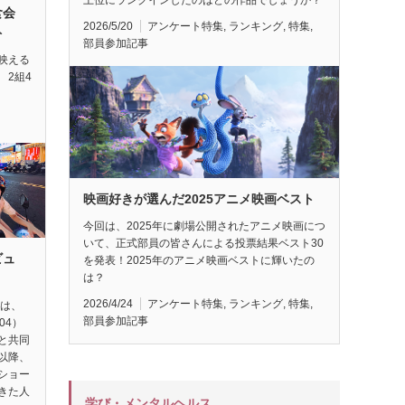
試食会
2026/5/20
アンケート特集
,
ランキング
,
特集
,
ト
部員参加記事
映える
 2組4
映画好きが選んだ2025アニメ映画ベスト
今回は、2025年に劇場公開されたアニメ映画につ
いて、正式部員の皆さんによる投票結果ベスト30
ビュ
を発表！2025年のアニメ映画ベストに輝いたの
は？
2026/4/24
アンケート特集
,
ランキング
,
特集
,
督は、
部員参加記事
04）
と共同
以降、
ショー
きた人
学び・メンタルヘルス