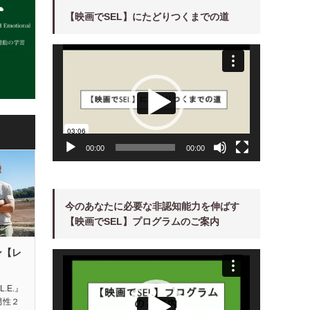
【映画でSEL】にたどりつくまでの道
動
画
プ
レ
ー
ヤ
ー
00:00
00:00
今のあなたに必要な非認知能力を伸ばす
【映画でSEL】プログラムのご案内
ン【レ
動
画
プ
レ
ー
L.E.』
ヤ
男性２
ー