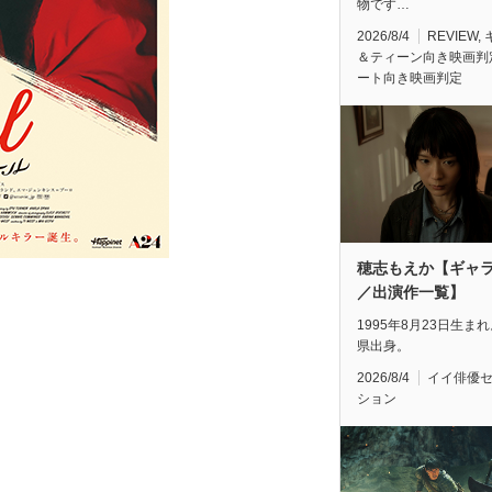
物です…
2026/8/4
REVIEW
,
＆ティーン向き映画判
ート向き映画判定
穂志もえか【ギャ
／出演作一覧】
1995年8月23日生ま
県出身。
2026/8/4
イイ俳優
ション