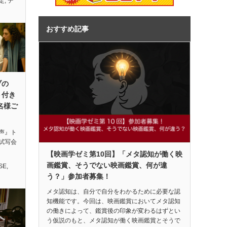
定
,
デ
おすすめ記事
ブの
ト付き
名様ご
声』ト
試写会
【映画学ゼミ第10回】「メタ認知が働く映
画鑑賞、そうでない映画鑑賞、何が違
SE
,
う？」参加者募集！
メタ認知は、自分で自分をわかるために必要な認
知機能です。今回は、映画鑑賞においてメタ認知
の働きによって、鑑賞後の印象が変わるはずとい
う仮説のもと、メタ認知が働く映画鑑賞とそうで