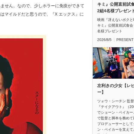
キミ』公開直前
れません。なので、少しホラーに免疫ができて
2組4名様プレゼン
はマイルドだと思うので、『X エックス』に
映画『冴えないボクと
キミ』公開直前試食会
名様プレゼント
2026/8/5
PRESENT
左利きの少女【レ
ー】
ツォウ・シーチン 監
『テイクアウト』（20
でショーン・ベイカー
で監督と脚本を務めて
プロデューサーとして
ン・ベイカーを支えて