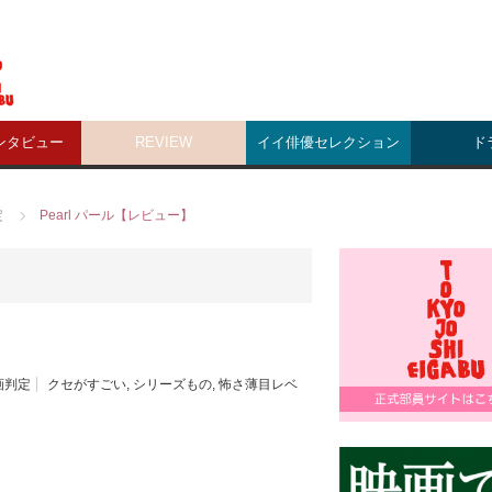
ンタビュー
REVIEW
イイ俳優セレクション
ド
定
Pearl パール【レビュー】
画判定
クセがすごい
,
シリーズもの
,
怖さ薄目レベ