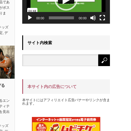
品であ
がボス
りま
00:00
00:00
キッズ
定
,
デ
サイト内検索
ぞる
本サイト内の広告について
本サイトにはアフィリエイト広告バナーやリンクが含ま
るエン
れます。
ティテ
を見出
キッズ