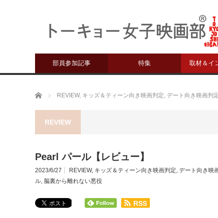
部員参加記事
特集
取材＆イ
ホーム
REVIEW
,
キッズ＆ティーン向き映画判定
,
デート向き映画判
REVIEW
Pearl パール【レビュー】
2023/6/27
REVIEW
,
キッズ＆ティーン向き映画判定
,
デート向き映
ル
,
脳裏から離れない悪役
RSS