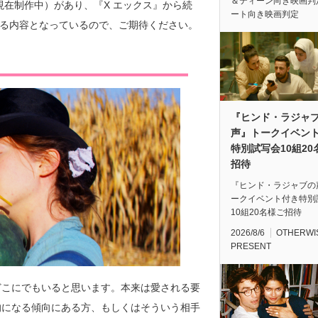
＆ティーン向き映画判
6月現在制作中）があり、『X エックス』から続
ート向き映画判定
まる内容となっているので、ご期待ください。
『ヒンド・ラジャ
声』トークイベン
特別試写会10組20
招待
『ヒンド・ラジャブの
ークイベント付き特別
10組20名様ご招待
2026/8/6
OTHERWI
PRESENT
どこにでもいると思います。本来は愛される要
的になる傾向にある方、もしくはそういう相手