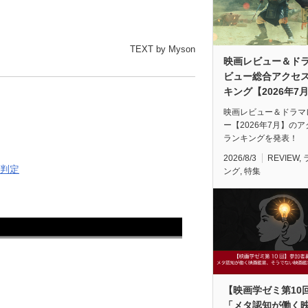
TEXT by Myson
映画レビュー＆ド
ビュー総合アクセ
キング【2026年7
映画レビュー＆ドラマ
ー【2026年7月】の
ランキングを発表！
2026/8/3
REVIEW
,
画判定
ング
,
特集
【映画学ゼミ第10
「メタ認知が働く