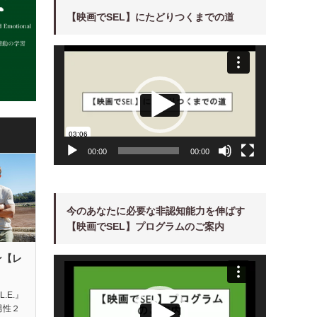
【映画でSEL】にたどりつくまでの道
動
画
プ
レ
ー
ヤ
ー
00:00
00:00
今のあなたに必要な非認知能力を伸ばす
【映画でSEL】プログラムのご案内
ン【レ
動
画
プ
レ
ー
L.E.』
ヤ
男性２
ー