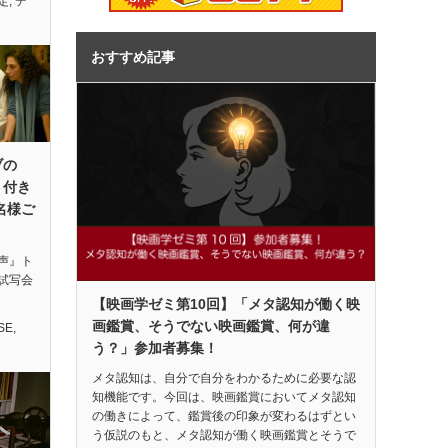
定
,
デ
おすすめ記事
ブの
ト付き
名様ご
声』ト
試写会
【映画学ゼミ第10回】「メタ認知が働く映
画鑑賞、そうでない映画鑑賞、何が違
SE
,
う？」参加者募集！
メタ認知は、自分で自分をわかるために必要な認
知機能です。今回は、映画鑑賞においてメタ認知
の働きによって、鑑賞後の印象が変わるはずとい
う仮説のもと、メタ認知が働く映画鑑賞とそうで