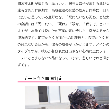
間宮祥太朗が演じる小坂れいと、桜井日奈子が演じる鹿野
達も含めた群像劇で、高校生達の恋愛の悩みと同時に、日
にたいと思っている鹿野なな、「死にたいなら死ね」と彼
の会話には「死にたい」「死ね」「殺せ」「殺すぞ」とい
ますが、本作では逆にその言葉の裏に優しさ、愛があるか
印象的です。絶望からくる”死”への距離感と、希望からくる
の何気ない会話から、彼らの成長がうかがえます。メイン
タイプですが、彼らが普段表には出さない心情に主にフォ
モノにとどまらない作品になっています。悲しいけれど温
ずです。