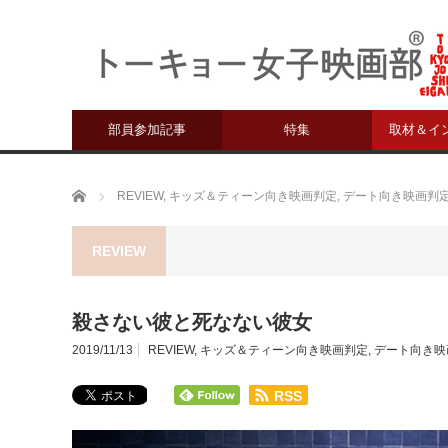
部員参加記事
特集
取材＆イ
ホーム
REVIEW
,
キッズ＆ティーン向き映画判定
,
デート向き映画判
REVIEW
殺さない彼と死なない彼女
2019/11/13
REVIEW
,
キッズ＆ティーン向き映画判定
,
デート向き映
RSS