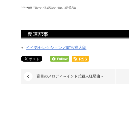
© 2019映画『殺さない彼と死なない彼女』製作委員会
イイ男セレクション／間宮祥太朗
RSS
盲目のメロディ～インド式殺人狂騒曲～