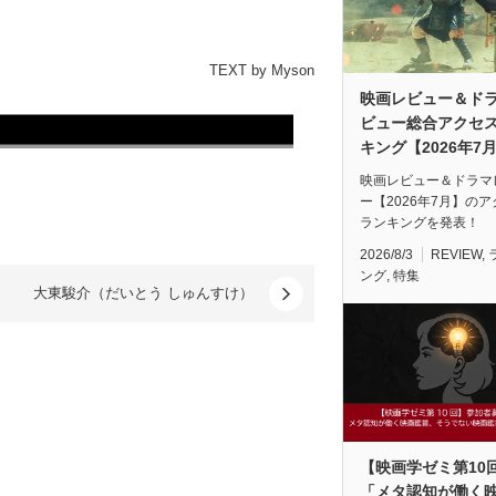
TEXT by Myson
映画レビュー＆ド
ビュー総合アクセ
キング【2026年7
映画レビュー＆ドラマ
ー【2026年7月】の
ランキングを発表！
2026/8/3
REVIEW
,
ング
,
特集
大東駿介（だいとう しゅんすけ）
【映画学ゼミ第10
「メタ認知が働く