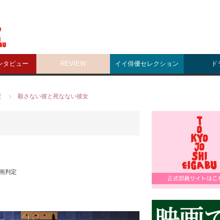
ンタビュー
REVIEW
イイ俳優セレクション
ド
定
殺さない彼と死なない彼女
画判定