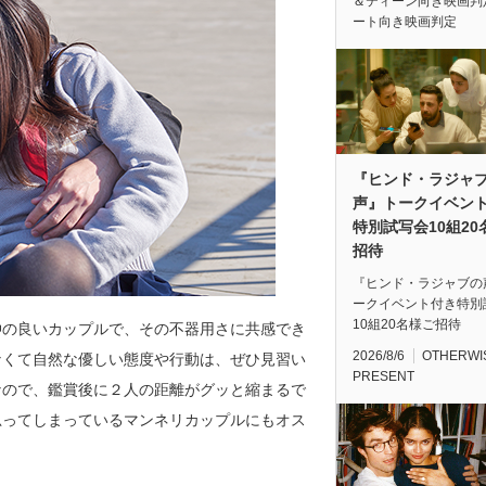
＆ティーン向き映画判
ート向き映画判定
『ヒンド・ラジャ
声』トークイベン
特別試写会10組20
招待
『ヒンド・ラジャブの
ークイベント付き特別
10組20名様ご招待
仲の良いカップルで、その不器用さに共感でき
2026/8/6
OTHERWI
なくて自然な優しい態度や行動は、ぜひ見習い
PRESENT
なので、鑑賞後に２人の距離がグッと縮まるで
思ってしまっているマンネリカップルにもオス