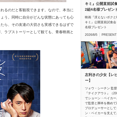
キミ』公開直前
2組4名様プレゼン
表れるのだと客観視できます。なので、本当に
しょう。同時に自分がどんな状態にあっても心
映画『冴えないボクと
キミ』公開直前試食会
したら、その友達の大切さも実感できるはずで
名様プレゼント
が、ラブストーリーとして観ても、青春映画と
2026/8/5
PRESENT
左利きの少女【レ
ー】
ツォウ・シーチン 監
『テイクアウト』（20
でショーン・ベイカー
で監督と脚本を務めて
プロデューサーとして
ン・ベイカーを支えて