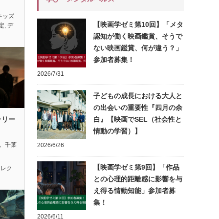
キッズ
【映画学ゼミ第10回】「メタ
定
,
デ
認知が働く映画鑑賞、そうで
ない映画鑑賞、何が違う？」
参加者募集！
2026/7/31
子どもの成長における大人と
の出会いの重要性『四月の余
ラリー
白』【映画でSEL（社会性と
情動の学習）】
れ。千葉
2026/6/26
【映画学ゼミ第9回】「作品
セレク
との心理的距離感に影響を与
え得る情動知能」参加者募
集！
2026/6/11