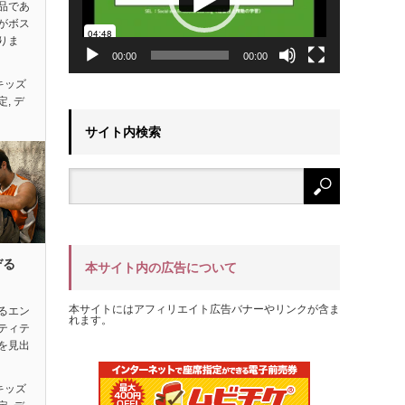
品であ
がボス
りま
00:00
00:00
キッズ
定
,
デ
サイト内検索
ぞる
本サイト内の広告について
本サイトにはアフィリエイト広告バナーやリンクが含ま
るエン
れます。
ティテ
を見出
キッズ