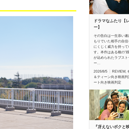
ドラマなふたり【
ー】
その告白は一生添い遂
もりでいた相手の自信
にくじく威力を持って
す。本作はある種の“残
が込められたラブスト
ー…
2026/8/5
REVIEW
,
＆ティーン向き映画判
ート向き映画判定
『冴えないボクと