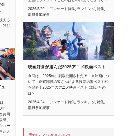
試食会
2026/5/20
アンケート特集
,
ランキング
,
特集
,
ト
部員参加記事
映える
 2組4
映画好きが選んだ2025アニメ映画ベスト
今回は、2025年に劇場公開されたアニメ映画につ
いて、正式部員の皆さんによる投票結果ベスト30
ビュ
を発表！2025年のアニメ映画ベストに輝いたの
は？
2026/4/24
アンケート特集
,
ランキング
,
特集
,
督は、
部員参加記事
04）
と共同
以降、
ショー
きた人
学び・メンタルヘルス