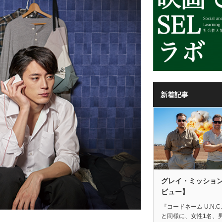
新着記事
グレイ・ミッショ
ビュー】
『コードネーム U.N.C.
と同様に、女性1名、