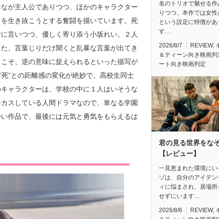
名のトリオで魅せる作
ななが主人公でありつつ、ほかのキャラクター
りつつ、本作では女性
々を生き抜こうとする奮闘を描いています。死
という設定に特徴があ
す…
女に言いつつ、優しく寄り添う小坂れい。２人
2026/8/7
REVIEW
,
った、言葉じりだけ聞くと乱暴な言葉が出てき
＆ティーン向き映画判
らこそ、逆の意味に捉えられるといった描写が
ート向き映画判定
”死”との距離感の変化が絶妙で、高校生同士
のキャラクターは、学校の中に１人はいそうな
ーカスしている人間ドラマなので、単なる学園
かい作品で、最後には元気と勇気をもらえるは
君の見る世界をな
【レビュー】
一見恵まれた環境にい
ゾは、自分のアイデン
ィに悩まされ、居場所
せずにいます…
2026/8/6
REVIEW
,