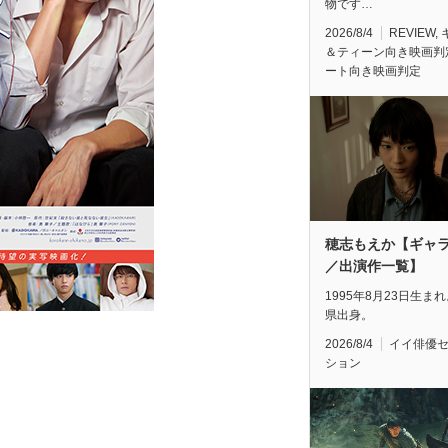
物です…
2026/8/4
REVIEW
,
＆ティーン向き映画判
ート向き映画判定
穂志もえか【ギャ
／出演作一覧】
1995年8月23日生ま
県出身。
2026/8/4
イイ俳優
ション