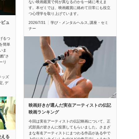
ない映画鑑賞で何が異なるのかを一緒に考えま
す。本ゼミでは、映画鑑賞に絡めて日常にも役立
つ心理学を取り上げています。
レビュ
2026/7/31
学び・メンタルヘルス
,
講座・セミ
ナー
げるつ
を簡単
いま
酷”さ
ーリ
キッズ
定
,
デ
映画好きが選んだ実在アーティストの伝記
映画ランキング
今回は実在アーティストの伝記映画について、正
式部員の皆さんに投票してもらいました。さまざ
まな有名アーティストにまつわる作品がある中で
映える
上位にランクインしたのはどの作品でしょうか？