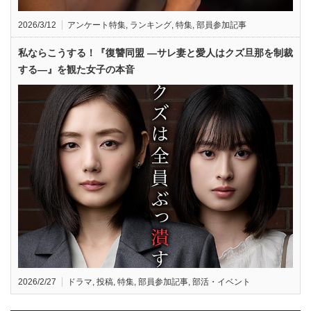
2026/3/12
アンケート特集
,
ランキング
,
特集
,
部員参加記事
私ならこうする！『復讐同盟 —サレ妻と愛人はクズ旦那を制裁
する—』を観た女子の本音
2026/2/27
ドラマ
,
投稿
,
特集
,
部員参加記事
,
部活・イベント