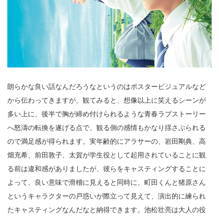
朗らかな良い話なんだろうなというのはポスタービジュアルなど
から伝わってきますが、観てみると、想像以上に笑えるシーンが
多い上に、後半で胸が締め付けられるような青春ラブストーリー
へ怒濤の転換を遂げる点で、観る側の感情もかなり揺さぶられる
ので満足感が得られます。実年齢的にアラサーの、岩田剛典、高
畑充希、前田敦子、太賀が学生役として起用されていることに観
る前は違和感がありましたが、彼らをキャスティングすることに
よって、良い意味で滑稽に見えると同時に、町田くんと猪原さん
というキャラクターの戸惑いが際立って見えて、演出的に練られ
たキャスティングなんだなと納得できます。池松壮亮は大人の役