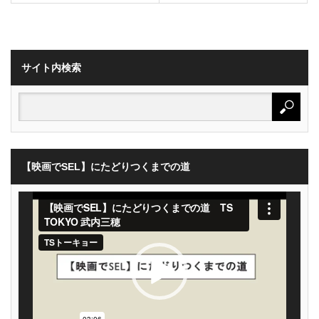
サイト内検索
【映画でSEL】にたどりつくまでの道
動
画
プ
レ
ー
ヤ
ー