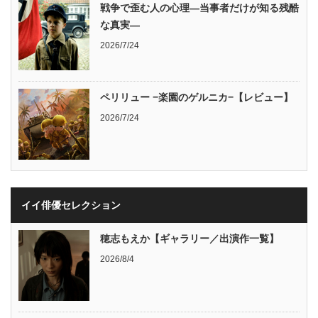
戦争で歪む人の心理―当事者だけが知る残酷
な真実―
2026/7/24
ペリリュー −楽園のゲルニカ−【レビュー】
2026/7/24
イイ俳優セレクション
穂志もえか【ギャラリー／出演作一覧】
2026/8/4