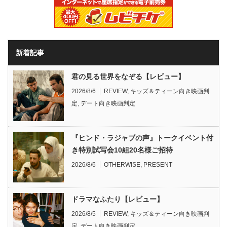
新着記事
君の見る世界をなぞる【レビュー】
2026/8/6
REVIEW
,
キッズ＆ティーン向き映画判
定
,
デート向き映画判定
『ヒンド・ラジャブの声』トークイベント付
き特別試写会10組20名様ご招待
2026/8/6
OTHERWISE
,
PRESENT
ドラマなふたり【レビュー】
2026/8/5
REVIEW
,
キッズ＆ティーン向き映画判
定
,
デート向き映画判定