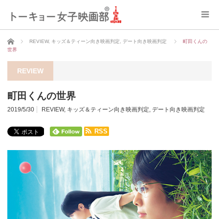
ホーム
REVIEW
,
キッズ＆ティーン向き映画判定
,
デート向き映画判定
町田くんの
世界
REVIEW
町田くんの世界
2019/5/30
REVIEW
,
キッズ＆ティーン向き映画判定
,
デート向き映画判定
RSS