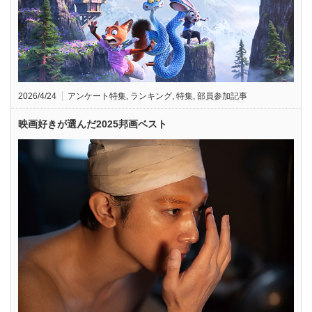
2026/4/24
アンケート特集
,
ランキング
,
特集
,
部員参加記事
映画好きが選んだ2025邦画ベスト