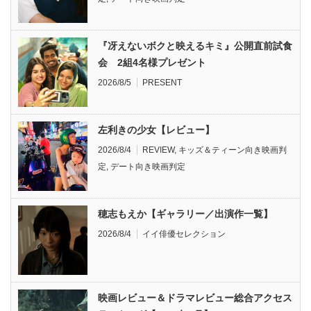
『冴えないボクと映えるキミ』公開直前試食
会 2組4名様プレゼント
2026/8/5
PRESENT
左利きの少女【レビュー】
2026/8/4
REVIEW
,
キッズ＆ティーン向き映画判
定
,
デート向き映画判定
穂志もえか【ギャラリー／出演作一覧】
2026/8/4
イイ俳優セレクション
映画レビュー＆ドラマレビュー総合アクセス