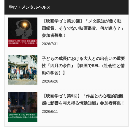
学び・メンタルヘルス
【映画学ゼミ第10回】「メタ認知が働く映
画鑑賞、そうでない映画鑑賞、何が違う？」
参加者募集！
2026/7/31
子どもの成長における大人との出会いの重要
性『四月の余白』【映画でSEL（社会性と情
動の学習）】
2026/6/26
【映画学ゼミ第9回】「作品との心理的距離
感に影響を与え得る情動知能」参加者募集！
2026/6/11