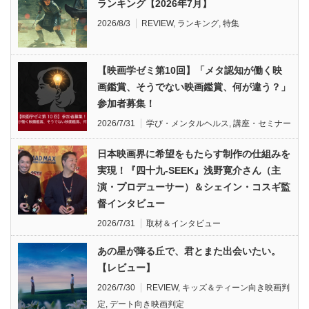
ランキング【2026年7月】
2026/8/3
REVIEW
,
ランキング
,
特集
【映画学ゼミ第10回】「メタ認知が働く映
画鑑賞、そうでない映画鑑賞、何が違う？」
参加者募集！
2026/7/31
学び・メンタルヘルス
,
講座・セミナー
日本映画界に希望をもたらす制作の仕組みを
実現！『四十九-SEEK』浅野寛介さん（主
演・プロデューサー）＆シェイン・コスギ監
督インタビュー
2026/7/31
取材＆インタビュー
あの星が降る丘で、君とまた出会いたい。
【レビュー】
2026/7/30
REVIEW
,
キッズ＆ティーン向き映画判
定
,
デート向き映画判定