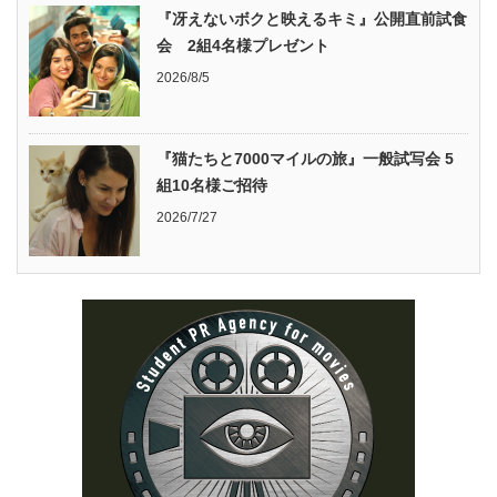
『冴えないボクと映えるキミ』公開直前試食
会 2組4名様プレゼント
2026/8/5
『猫たちと7000マイルの旅』一般試写会 5
組10名様ご招待
2026/7/27