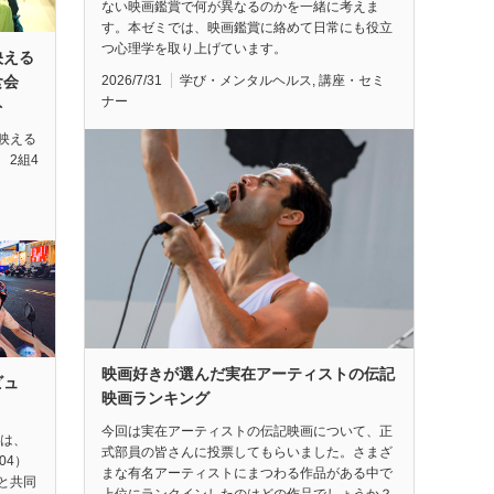
ない映画鑑賞で何が異なるのかを一緒に考えま
す。本ゼミでは、映画鑑賞に絡めて日常にも役立
つ心理学を取り上げています。
映える
2026/7/31
学び・メンタルヘルス
,
講座・セミ
試食会
ナー
ト
映える
 2組4
映画好きが選んだ実在アーティストの伝記
ビュ
映画ランキング
今回は実在アーティストの伝記映画について、正
督は、
式部員の皆さんに投票してもらいました。さまざ
04）
まな有名アーティストにまつわる作品がある中で
と共同
上位にランクインしたのはどの作品でしょうか？