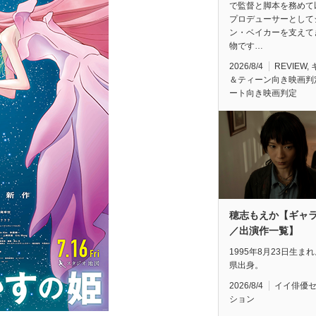
で監督と脚本を務めて
プロデューサーとして
ン・ベイカーを支えて
物です…
2026/8/4
REVIEW
,
＆ティーン向き映画判
ート向き映画判定
穂志もえか【ギャ
／出演作一覧】
1995年8月23日生ま
県出身。
2026/8/4
イイ俳優
ション