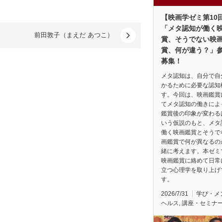
【映画学ゼミ第10
「メタ認知が働く
前田敦子（まえだ あつこ）
賞、そうでない映
賞、何が違う？」
募集！
メタ認知は、自分で自
かるために必要な認知
す。今回は、映画鑑賞
てメタ認知の働きによ
鑑賞後の印象が変わる
いう仮説のもと、メタ
働く映画鑑賞とそうで
画鑑賞で何が異なるの
緒に考えます。本ゼミ
映画鑑賞に絡めて日常
立つ心理学を取り上げ
す。
2026/7/31
学び・メ
ヘルス
,
講座・セミナ