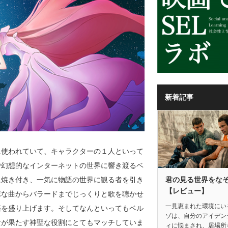
新着記事
に使われていて、キャラクターの１人といって
で幻想的なインターネットの世界に響き渡るベ
君の見る世界をな
に焼き付き、一気に物語の世界に観る者を引き
【レビュー】
ポな曲からバラードまでじっくりと歌を聴かせ
一見恵まれた環境にい
語を盛り上げます。そしてなんといってもベル
ゾは、自分のアイデン
女が果たす神聖な役割にとてもマッチしていま
ィに悩まされ、居場所