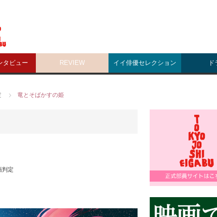
ンタビュー
REVIEW
イイ俳優セレクション
ド
定
竜とそばかすの姫
画判定