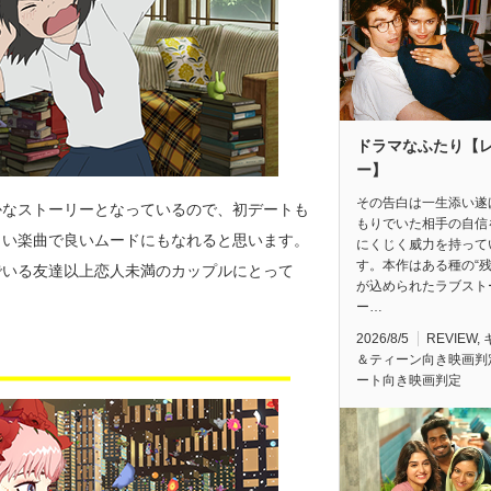
ドラマなふたり【
ー】
その告白は一生添い遂
かなストーリーとなっているので、初デートも
もりでいた相手の自信
しい楽曲で良いムードにもなれると思います。
にくじく威力を持って
す。本作はある種の“残
でいる友達以上恋人未満のカップルにとって
が込められたラブスト
ー…
2026/8/5
REVIEW
,
＆ティーン向き映画判
ート向き映画判定