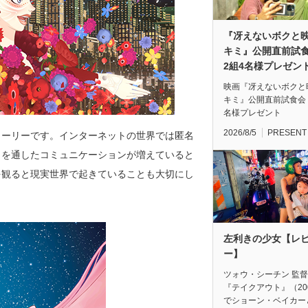
『冴えないボクと
キミ』公開直前
2組4名様プレゼン
映画『冴えないボクと
キミ』公開直前試食会
名様プレゼント
2026/8/5
PRESENT
トーリーです。インターネットの世界では匿名
トを通したコミュニケーションが増えていると
を観ると現実世界で起きていることも大切にし
左利きの少女【レ
ー】
ツォウ・シーチン 監
『テイクアウト』（20
でショーン・ベイカー