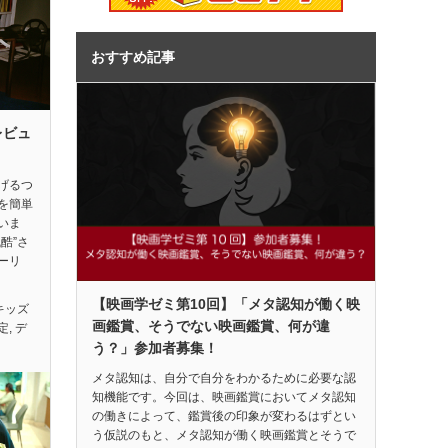
おすすめ記事
レビュ
げるつ
を簡単
いま
酷”さ
ーリ
【映画学ゼミ第10回】「メタ認知が働く映
キッズ
画鑑賞、そうでない映画鑑賞、何が違
定
,
デ
う？」参加者募集！
メタ認知は、自分で自分をわかるために必要な認
知機能です。今回は、映画鑑賞においてメタ認知
の働きによって、鑑賞後の印象が変わるはずとい
う仮説のもと、メタ認知が働く映画鑑賞とそうで