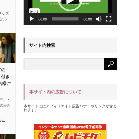
キッズ
定
,
デ
00:00
00:00
サイト内検索
ブの
ト付き
名様ご
本サイト内の広告について
声』ト
試写会
本サイトにはアフィリエイト広告バナーやリンクが含ま
れます。
SE
,