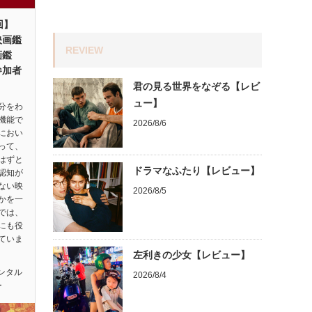
回】
映画鑑
REVIEW
画鑑
参加者
君の見る世界をなぞる【レビ
ュー】
分をわ
機能で
2026/8/6
におい
って、
はずと
ドラマなふたり【レビュー】
認知が
ない映
2026/8/5
かを一
では、
にも役
ていま
左利きの少女【レビュー】
ンタル
2026/8/4
ー