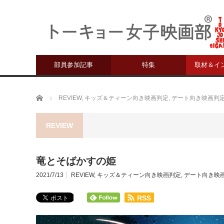
部員参加記事
特集
取材＆イ
ホーム
REVIEW
,
キッズ＆ティーン向き映画判定
,
デート向き映画判
REVIEW
竜とそばかすの姫
2021/7/13
REVIEW
,
キッズ＆ティーン向き映画判定
,
デート向き映
RSS