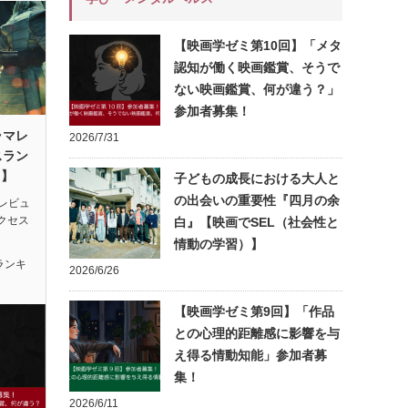
【映画学ゼミ第10回】「メタ
認知が働く映画鑑賞、そうで
ない映画鑑賞、何が違う？」
参加者募集！
ラマレ
2026/7/31
スラン
月】
子どもの成長における大人と
の出会いの重要性『四月の余
レビュ
アクセス
白』【映画でSEL（社会性と
情動の学習）】
ランキ
2026/6/26
【映画学ゼミ第9回】「作品
との心理的距離感に影響を与
え得る情動知能」参加者募
集！
2026/6/11