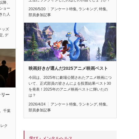
以降、
ショー
2026/5/20
アンケート特集
,
ランキング
,
特集
,
きた人
部員参加記事
キッズ
定
,
デ
映画好きが選んだ2025アニメ映画ベスト
今回は、2025年に劇場公開されたアニメ映画につ
いて、正式部員の皆さんによる投票結果ベスト30
を発表！2025年のアニメ映画ベストに輝いたの
ラリー
は？
2026/4/24
アンケート特集
,
ランキング
,
特集
,
部員参加記事
れ。千葉
セレク
学び・メンタルヘルス