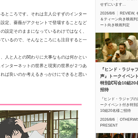
せずにいます…
2026/8/6
REVIEW
,
いるところです。それは主人公すずのインター
＆ティーン向き映画判
ー設定、薔薇がアクセントで登場することなど
ート向き映画判定
』の設定そのままになっているわけではなく、
いているので、そんなところにも注目すると一
ら、人と人との関わりに大事なものは何かとい
にインターネットの世界と現実の世界が２つあ
『ヒンド・ラジャ
きれば良いのか考えるきっかけにできると思い
声』トークイベン
特別試写会10組20
招待
『ヒンド・ラジャブの
ークイベント付き特別
10組20名様ご招待
2026/8/6
OTHERWI
PRESENT