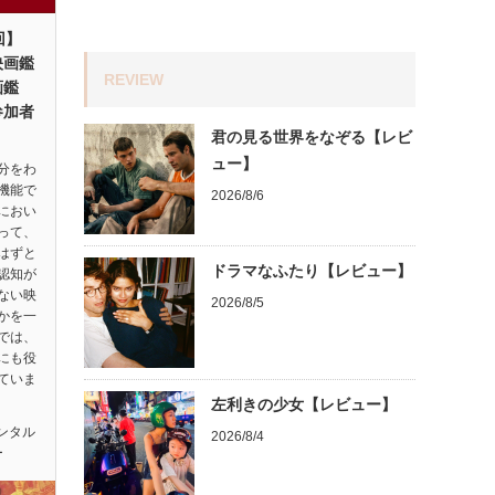
回】
映画鑑
REVIEW
画鑑
参加者
君の見る世界をなぞる【レビ
ュー】
分をわ
機能で
2026/8/6
におい
って、
はずと
ドラマなふたり【レビュー】
認知が
ない映
2026/8/5
かを一
では、
にも役
ていま
左利きの少女【レビュー】
ンタル
2026/8/4
ー