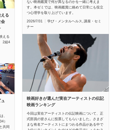
ない映画鑑賞で何が異なるのかを一緒に考えま
す。本ゼミでは、映画鑑賞に絡めて日常にも役立
つ心理学を取り上げています。
映える
2026/7/31
学び・メンタルヘルス
,
講座・セミ
試食会
ナー
ト
映える
 2組4
映画好きが選んだ実在アーティストの伝記
ビュ
映画ランキング
今回は実在アーティストの伝記映画について、正
督は、
式部員の皆さんに投票してもらいました。さまざ
04）
まな有名アーティストにまつわる作品がある中で
と共同
上位にランクインしたのはどの作品でしょうか？