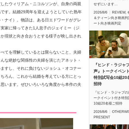
賞したウィリアム・ニコルソンが、自身の両親
せずにいます…
です。結婚29周年を迎えようとしていた熟年
2026/8/6
REVIEW
,
＆ティーン向き映画判
ル・ナイ）。物語は、ある日エドワードがグレ
ート向き映画判定
実家に帰ってきた1人息子のジェイミー（ジ
とか現状と向き合おうとする様子が映し出され
すべてを理解しているとは限らないこと、夫婦
そんな絶妙な関係性の夫婦を演じたアネット・
『ヒンド・ラジャ
いますし、それに負けないジョシュ・オコナー
声』トークイベン
もちろん、これから結婚を考えている方にとっ
特別試写会10組20
招待
と思います。ぜひいろいろな角度から本作の夫
『ヒンド・ラジャブの
ークイベント付き特別
10組20名様ご招待
2026/8/6
OTHERWI
PRESENT