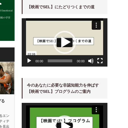
【映画でSEL】にたどりつくまでの道
動
画
プ
レ
ー
ヤ
ー
00:00
00:00
今のあなたに必要な非認知能力を伸ばす
【映画でSEL】プログラムのご案内
ぞる
動
画
プ
レ
るエン
ー
ティテ
ヤ
ー
を見出