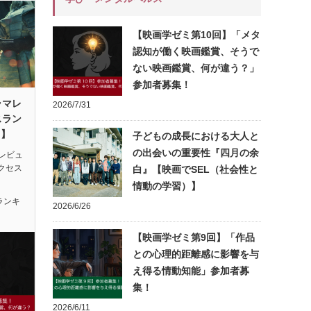
【映画学ゼミ第10回】「メタ
認知が働く映画鑑賞、そうで
ない映画鑑賞、何が違う？」
参加者募集！
ラマレ
2026/7/31
スラン
月】
子どもの成長における大人と
の出会いの重要性『四月の余
レビュ
アクセス
白』【映画でSEL（社会性と
情動の学習）】
ランキ
2026/6/26
【映画学ゼミ第9回】「作品
との心理的距離感に影響を与
え得る情動知能」参加者募
集！
2026/6/11