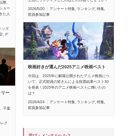
以降、
ショー
2026/5/20
アンケート特集
,
ランキング
,
特集
,
きた人
部員参加記事
キッズ
定
,
デ
映画好きが選んだ2025アニメ映画ベスト
今回は、2025年に劇場公開されたアニメ映画につ
いて、正式部員の皆さんによる投票結果ベスト30
を発表！2025年のアニメ映画ベストに輝いたの
ラリー
は？
2026/4/24
アンケート特集
,
ランキング
,
特集
,
部員参加記事
れ。千葉
セレク
学び・メンタルヘルス