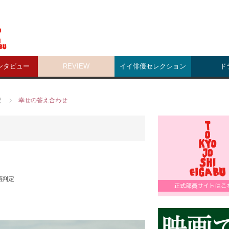
ンタビュー
REVIEW
イイ俳優セレクション
ド
定
幸せの答え合わせ
画判定