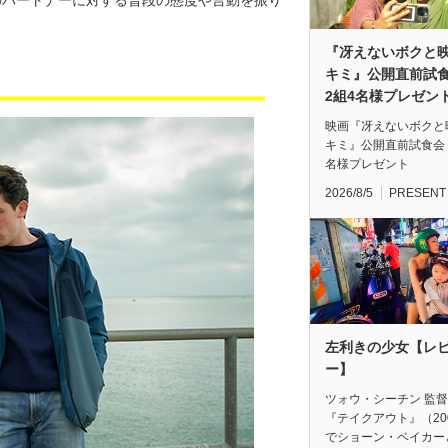
のパートナーに対する普段の態度や言動を振り
『冴えないボクと
キミ』公開直前
2組4名様プレゼン
映画『冴えないボクと
キミ』公開直前試食会
名様プレゼント
2026/8/5
PRESENT
左利きの少女【レ
ー】
ツォウ・シーチン 監
『テイクアウト』（20
でショーン・ベイカー