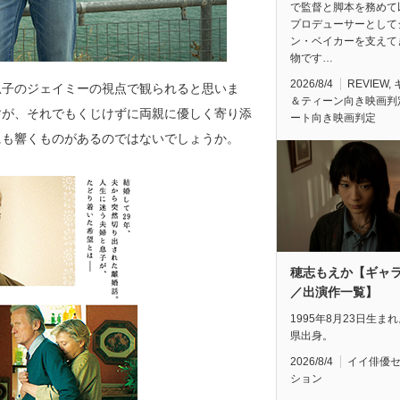
で監督と脚本を務めて
プロデューサーとして
ン・ベイカーを支えて
物です…
2026/8/4
REVIEW
,
息子のジェイミーの視点で観られると思いま
＆ティーン向き映画判
すが、それでもくじけずに両親に優しく寄り添
ート向き映画判定
にも響くものがあるのではないでしょうか。
穂志もえか【ギャ
／出演作一覧】
1995年8月23日生ま
県出身。
2026/8/4
イイ俳優
ション