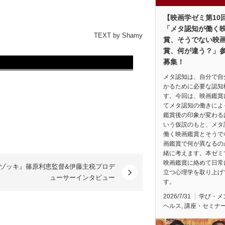
【映画学ゼミ第10
「メタ認知が働く
TEXT by Shamy
賞、そうでない映
賞、何が違う？」
募集！
メタ認知は、自分で自
かるために必要な認知
す。今回は、映画鑑賞
てメタ認知の働きによ
鑑賞後の印象が変わる
いう仮説のもと、メタ
働く映画鑑賞とそうで
画鑑賞で何が異なるの
緒に考えます。本ゼミ
映画鑑賞に絡めて日常
ゾッキ』篠原利恵監督&伊藤主税プロデ
立つ心理学を取り上げ
ューサーインタビュー
す。
2026/7/31
学び・メ
ヘルス
,
講座・セミナ