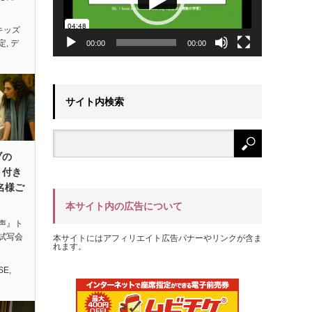
キッズ
定
,
デ
00:00
00:00
サイト内検索
ブの
ト付き
名様ご
本サイト内の広告について
声』ト
試写会
本サイトにはアフィリエイト広告バナーやリンクが含ま
れます。
SE
,