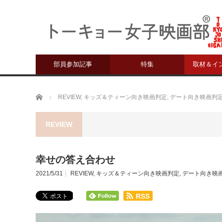
部員参加記事
特集
取材＆イ
ホーム
REVIEW
,
キッズ＆ティーン向き映画判定
,
デート向き映画判
REVIEW
幸せの答え合わせ
2021/5/31
REVIEW
,
キッズ＆ティーン向き映画判定
,
デート向き映
RSS