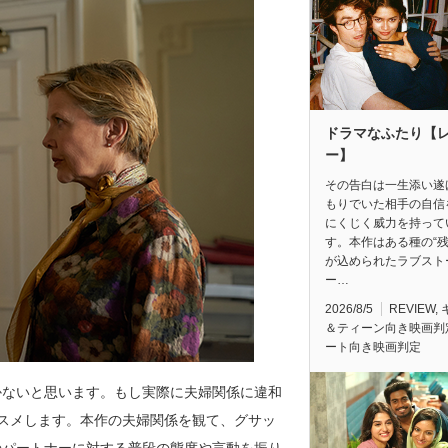
ドラマなふたり【
ー】
その告白は一生添い遂
もりでいた相手の自信
にくじく威力を持って
す。本作はある種の“残
が込められたラブスト
ー…
2026/8/5
REVIEW
,
＆ティーン向き映画判
ート向き映画判定
かないと思います。もし実際に夫婦関係に違和
スメします。本作の夫婦関係を観て、グサッ