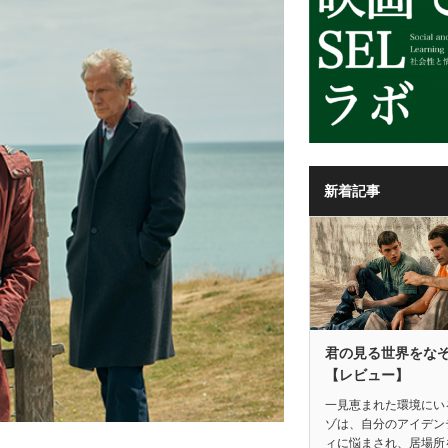
新着記事
君の見る世界をな
【レビュー】
一見恵まれた環境にい
ゾは、自分のアイデン
ィに悩まされ、居場所