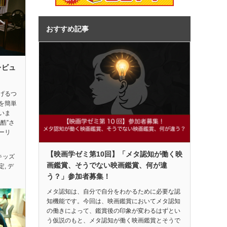
おすすめ記事
レビュ
げるつ
を簡単
いま
酷”さ
ーリ
【映画学ゼミ第10回】「メタ認知が働く映
キッズ
画鑑賞、そうでない映画鑑賞、何が違
定
,
デ
う？」参加者募集！
メタ認知は、自分で自分をわかるために必要な認
知機能です。今回は、映画鑑賞においてメタ認知
の働きによって、鑑賞後の印象が変わるはずとい
う仮説のもと、メタ認知が働く映画鑑賞とそうで