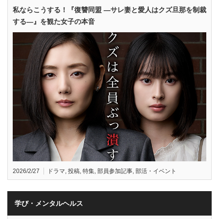
私ならこうする！『復讐同盟 —サレ妻と愛人はクズ旦那を制裁
する—』を観た女子の本音
2026/2/27
ドラマ
,
投稿
,
特集
,
部員参加記事
,
部活・イベント
学び・メンタルヘルス