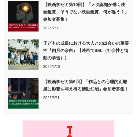
【映画学ゼミ第10回】「メタ認知が働く映
画鑑賞、そうでない映画鑑賞、何が違う？」
参加者募集！
2026/7/31
子どもの成長における大人との出会いの重要
性『四月の余白』【映画でSEL（社会性と情
動の学習）】
2026/6/26
【映画学ゼミ第9回】「作品との心理的距離
感に影響を与え得る情動知能」参加者募集！
2026/6/11