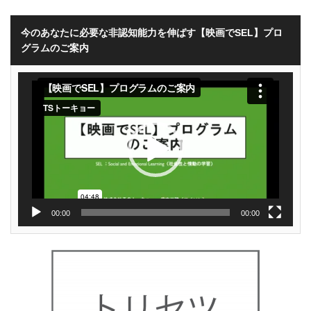
今のあなたに必要な非認知能力を伸ばす【映画でSEL】プロ
グラムのご案内
動
画
プ
レ
ー
ヤ
ー
00:00
00:00