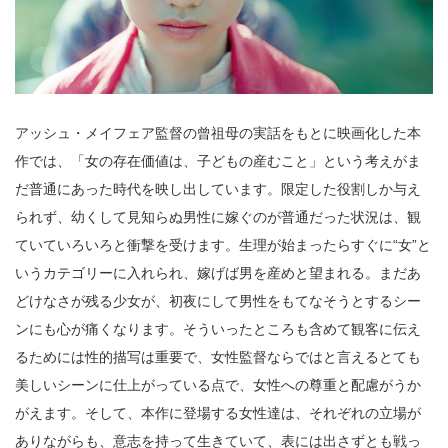
アッシュ・メイフェア監督の曾祖母の実話をもとに映画化した本
作では、「女の存在価値は、子どもの産むこと」という考えがま
だ普通にあった時代を映し出しています。限定した役割しか与え
られず、幼くして見知らぬ男性に嫁ぐのが普通だった状況は、観
ていていろいろと衝撃を受けます。生理が始まったらすぐに“女”と
いうカテゴリーに入れられ、嫁げば男を産めと望まれる。まだあ
どけなさが残る少女が、初夜にして男性をもてなそうとするシー
ンにも心が痛くなります。そういったところも含めて観客に伝え
るためには性的描写は重要で、女性監督ならではと言えるとても
美しいシーンに仕上がっている点で、女性への尊重と配慮がうか
がえます。そして、本作に登場する女性達は、それぞれの立場が
ありながらも、意志を持って生きていて、表には出さずとも戦っ