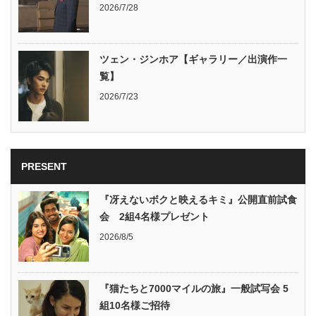
2026/7/28
ツェン・ジンホア【ギャラリー／出演作一
覧】
2026/7/23
PRESENT
『冴えないボクと映えるキミ』公開直前試食
会 2組4名様プレゼント
2026/8/5
『猫たちと7000マイルの旅』一般試写会 5
組10名様ご招待