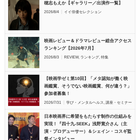
穂志もえか【ギャラリー／出演作一覧】
2026/8/4
イイ俳優セレクション
映画レビュー＆ドラマレビュー総合アクセス
ランキング【2026年7月】
2026/8/3
REVIEW
,
ランキング
,
特集
【映画学ゼミ第10回】「メタ認知が働く映
画鑑賞、そうでない映画鑑賞、何が違う？」
参加者募集！
2026/7/31
学び・メンタルヘルス
,
講座・セミナー
日本映画界に希望をもたらす制作の仕組みを
実現！『四十九-SEEK』浅野寛介さん（主
演・プロデューサー）＆シェイン・コスギ監
督インタビュー