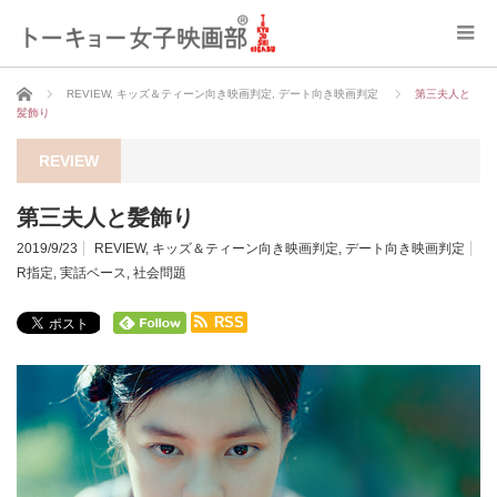
ホーム
REVIEW
,
キッズ＆ティーン向き映画判定
,
デート向き映画判定
第三夫人と
髪飾り
REVIEW
第三夫人と髪飾り
2019/9/23
REVIEW
,
キッズ＆ティーン向き映画判定
,
デート向き映画判定
R指定
,
実話ベース
,
社会問題
RSS