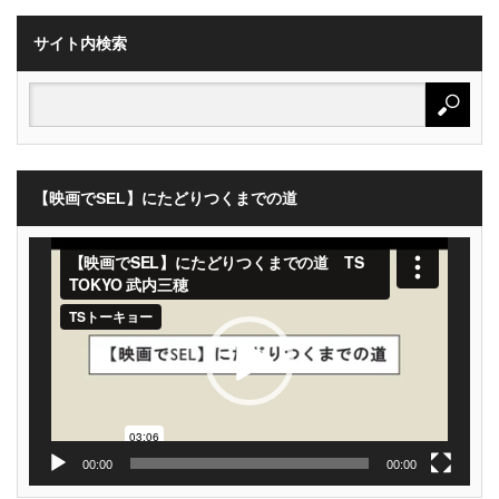
サイト内検索
【映画でSEL】にたどりつくまでの道
動
画
プ
レ
ー
ヤ
ー
00:00
00:00