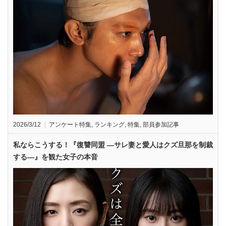
2026/3/12
アンケート特集
,
ランキング
,
特集
,
部員参加記事
私ならこうする！『復讐同盟 —サレ妻と愛人はクズ旦那を制裁
する—』を観た女子の本音