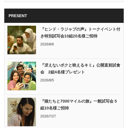
PRESENT
『ヒンド・ラジャブの声』トークイベント付
き特別試写会10組20名様ご招待
2026/8/6
『冴えないボクと映えるキミ』公開直前試食
会 2組4名様プレゼント
2026/8/5
『猫たちと7000マイルの旅』一般試写会 5
組10名様ご招待
2026/7/27