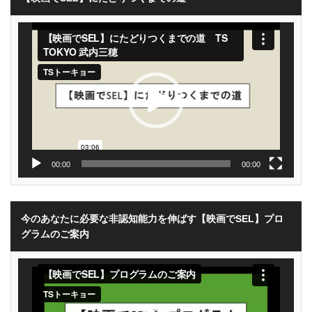
動
画
プ
レ
ー
ヤ
ー
00:00
00:00
今のあなたに必要な非認知能力を伸ばす【映画でSEL】プロ
グラムのご案内
動
画
プ
レ
ー
ヤ