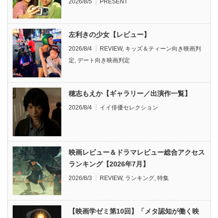
2026/8/5
PRESENT
左利きの少女【レビュー】
2026/8/4
REVIEW
,
キッズ＆ティーン向き映画判
定
,
デート向き映画判定
穂志もえか【ギャラリー／出演作一覧】
2026/8/4
イイ俳優セレクション
映画レビュー＆ドラマレビュー総合アクセス
ランキング【2026年7月】
2026/8/3
REVIEW
,
ランキング
,
特集
【映画学ゼミ第10回】「メタ認知が働く映