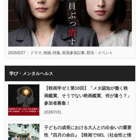
2026/2/27
ドラマ
,
投稿
,
特集
,
部員参加記事
,
部活・イベント
学び・メンタルヘルス
【映画学ゼミ第10回】「メタ認知が働く映
画鑑賞、そうでない映画鑑賞、何が違う？」
参加者募集！
2026/7/31
子どもの成長における大人との出会いの重要
性『四月の余白』【映画でSEL（社会性と情