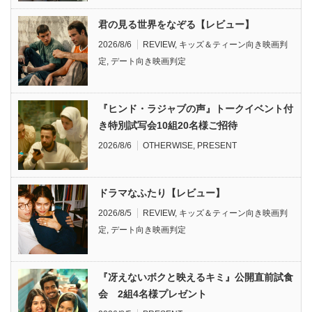
君の見る世界をなぞる【レビュー】
2026/8/6
REVIEW
,
キッズ＆ティーン向き映画判
定
,
デート向き映画判定
『ヒンド・ラジャブの声』トークイベント付
き特別試写会10組20名様ご招待
2026/8/6
OTHERWISE
,
PRESENT
ドラマなふたり【レビュー】
2026/8/5
REVIEW
,
キッズ＆ティーン向き映画判
定
,
デート向き映画判定
『冴えないボクと映えるキミ』公開直前試食
会 2組4名様プレゼント