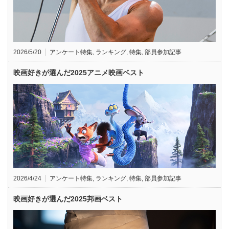
2026/5/20
アンケート特集
,
ランキング
,
特集
,
部員参加記事
映画好きが選んだ2025アニメ映画ベスト
2026/4/24
アンケート特集
,
ランキング
,
特集
,
部員参加記事
映画好きが選んだ2025邦画ベスト